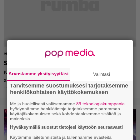
”Maailman nopein bändi” kiertueelle
Suomeen
Napalm Death valloittaa esiintymislavat ensi vuoden
Arvostamme yksityisyyttäsi
Valintasi
alussa.
Tarvitsemme suostumuksesi tarjotaksemme
13.11.2018
Vilja Vainio
henkilökohtaisen käyttökokemuksen
Me ja huolellisesti valitsemamme
89 teknologiakumppania
hyödynnämme henkilötietoja tarjotaksemme paremman
käyttäjäkokemuksen sekä kohdentaaksemme sisältöä ja
mainoksia.
Hyväksymällä suostut tietojesi käyttöön seuraavasti
Käytämme laitetunnisteita ja tallennamme evästeitä