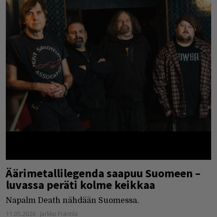
Äärimetallilegenda saapuu Suomeen –
luvassa peräti kolme keikkaa
Napalm Death nähdään Suomessa.
11.05.2026
Jarkko Fräntilä