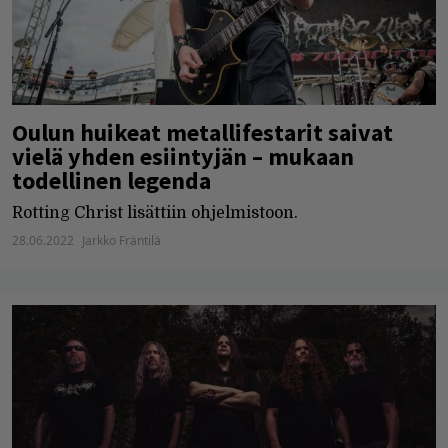
Oulun huikeat metallifestarit saivat
vielä yhden esiintyjän – mukaan
todellinen legenda
Rotting Christ lisättiin ohjelmistoon.
28.06.2022
Jarkko Fräntilä