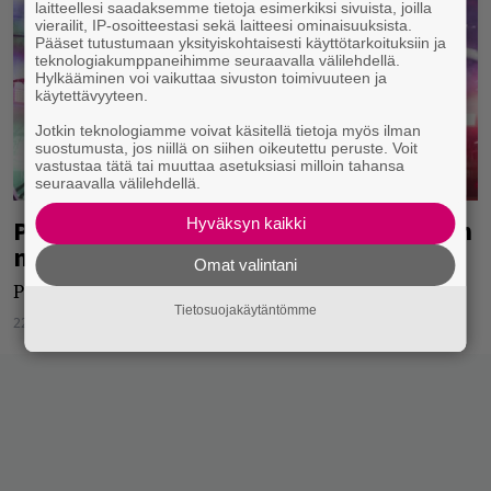
laitteellesi saadaksemme tietoja esimerkiksi sivuista, joilla
vierailit, IP-osoitteestasi sekä laitteesi ominaisuuksista.
Pääset tutustumaan yksityiskohtaisesti käyttötarkoituksiin ja
teknologiakumppaneihimme seuraavalla välilehdellä.
Hylkääminen voi vaikuttaa sivuston toimivuuteen ja
käytettävyyteen.
Jotkin teknologiamme voivat käsitellä tietoja myös ilman
suostumusta, jos niillä on siihen oikeutettu peruste. Voit
vastustaa tätä tai muuttaa asetuksiasi milloin tahansa
seuraavalla välilehdellä.
Hyväksyn kaikki
Palataanpa vielä Porisperen tunnelmiin
massiivisen kuvagallerian merkeissä
Omat valintani
Porispere – 4.–6.8.2017 Pori
Tietosuojakäytäntömme
22.08.2017