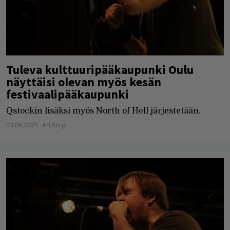
Tuleva kulttuuripääkaupunki Oulu
näyttäisi olevan myös kesän
festivaalipääkaupunki
Qstockin lisäksi myös North of Hell järjestetään.
03.06.2021
Ari Korpi