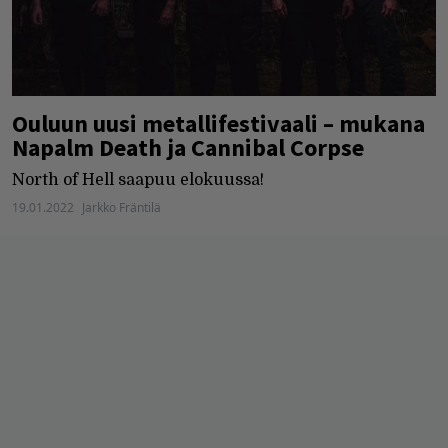
Ouluun uusi metallifestivaali – mukana
Napalm Death ja Cannibal Corpse
North of Hell saapuu elokuussa!
19.01.2022
Jarkko Fräntilä