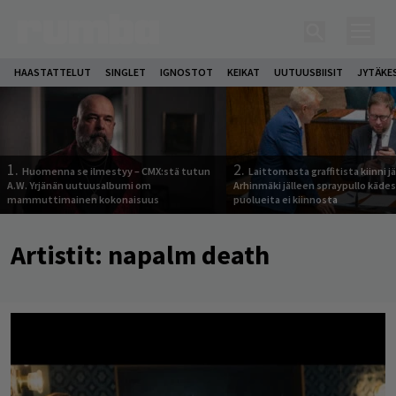
HAASTATTELUT
SINGLET
IGNOSTOT
KEIKAT
UUTUUSBIISIT
JYTÄKE
1.
2.
Huomenna se ilmestyy – CMX:stä tutun
Laittomasta graffitista kiinni 
A.W. Yrjänän uutuusalbumi om
Arhinmäki jälleen spraypullo kädes
mammuttimainen kokonaisuus
puolueita ei kiinnosta
Artistit:
napalm death