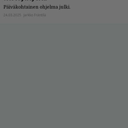
Päiväkohtainen ohjelma julki.
24.03.2025
Jarkko Fräntilä