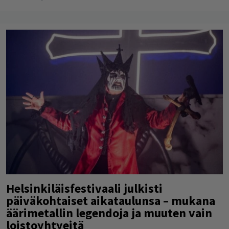
Helsinkiläisfestivaali julkisti
päiväkohtaiset aikataulunsa – mukana
äärimetallin legendoja ja muuten vain
loistoyhtyeitä