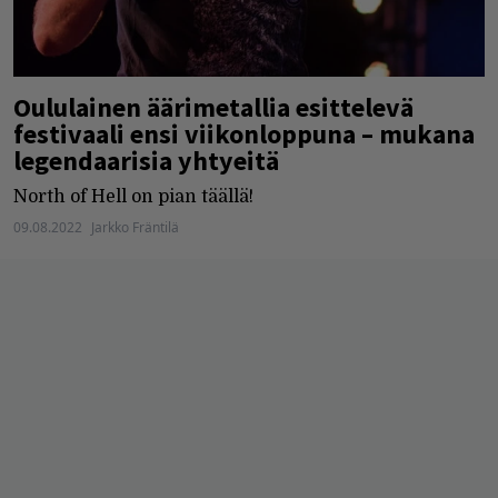
Oululainen äärimetallia esittelevä
festivaali ensi viikonloppuna – mukana
legendaarisia yhtyeitä
North of Hell on pian täällä!
09.08.2022
Jarkko Fräntilä