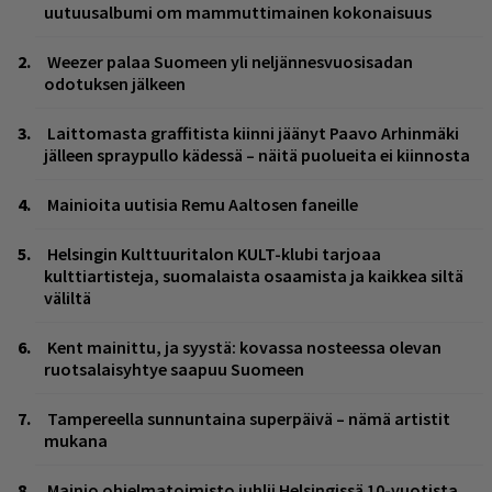
uutuusalbumi om mammuttimainen kokonaisuus
Weezer palaa Suomeen yli neljännesvuosisadan
odotuksen jälkeen
Laittomasta graffitista kiinni jäänyt Paavo Arhinmäki
jälleen spraypullo kädessä – näitä puolueita ei kiinnosta
Mainioita uutisia Remu Aaltosen faneille
Helsingin Kulttuuritalon KULT-klubi tarjoaa
kulttiartisteja, suomalaista osaamista ja kaikkea siltä
väliltä
Kent mainittu, ja syystä: kovassa nosteessa olevan
ruotsalaisyhtye saapuu Suomeen
Tampereella sunnuntaina superpäivä – nämä artistit
mukana
Mainio ohjelmatoimisto juhlii Helsingissä 10-vuotista