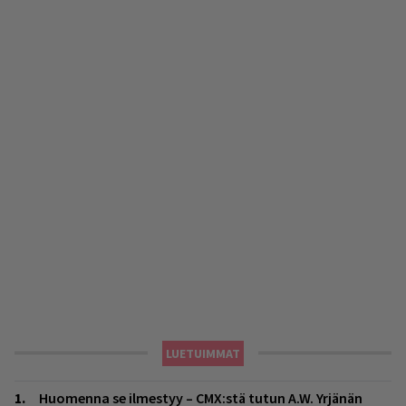
LUETUIMMAT
Huomenna se ilmestyy – CMX:stä tutun A.W. Yrjänän