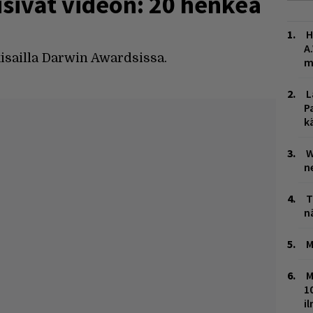
isivat videon: 20 henkeä
H
A
 kisailla Darwin Awardsissa.
m
L
P
k
W
n
T
n
M
M
1
i