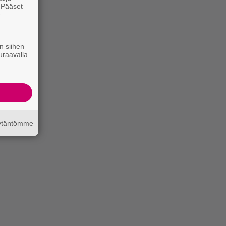
. Pääset
e
n siihen
uraavalla
äytäntömme