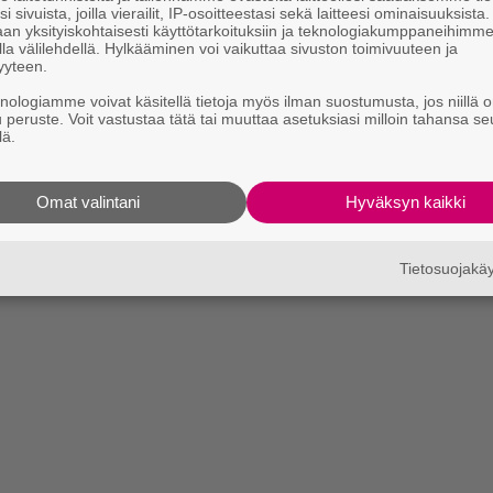
i sivuista, joilla vierailit, IP-osoitteestasi sekä laitteesi ominaisuuksista
an yksityiskohtaisesti käyttötarkoituksiin ja teknologiakumppaneihimm
la välilehdellä. Hylkääminen voi vaikuttaa sivuston toimivuuteen ja
yyteen.
knologiamme voivat käsitellä tietoja myös ilman suostumusta, jos niillä o
u peruste. Voit vastustaa tätä tai muuttaa asetuksiasi milloin tahansa se
lä.
Omat valintani
Hyväksyn kaikki
Tietosuojak