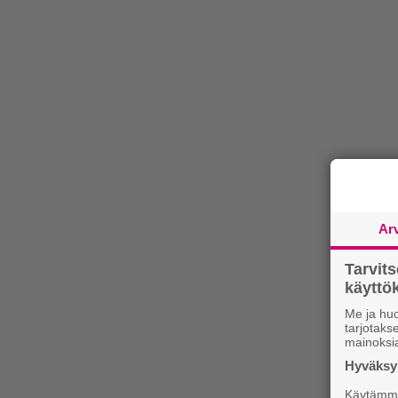
Ar
Tarvit
käytt
Me ja huo
tarjotak
mainoksi
Hyväksym
Käytämme 