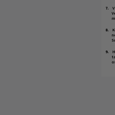
V
V
m
K
n
S
H
t
o