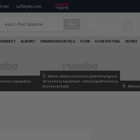
i.net
Leffatykki.com
Etsi
KIRJAUDU
KKIVIDEOT
ALBUMIT
ENNAKKOKUUNTELU
FLOW
FLOW FESTIVAL
BIZNES
5.
Mainio ohjelmatoimisto juhlii Helsingissä
ntaina superpäivä –
10-vuotista taivaltaan – ilmaistapahtumassa
6.
loistoesiintyjät
Mainioi