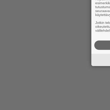
esimerkiks
tutustuma
seuraaval
käytettäv
Jotkin te
oikeutett
välilehdel