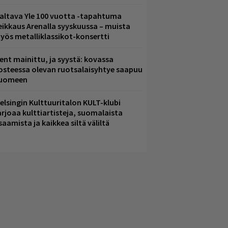
altava Yle 100 vuotta -tapahtuma
eikkaus Arenalla syyskuussa – muista
yös metalliklassikot-konsertti
ent mainittu, ja syystä: kovassa
osteessa olevan ruotsalaisyhtye saapuu
uomeen
elsingin Kulttuuritalon KULT-klubi
arjoaa kulttiartisteja, suomalaista
saamista ja kaikkea siltä väliltä