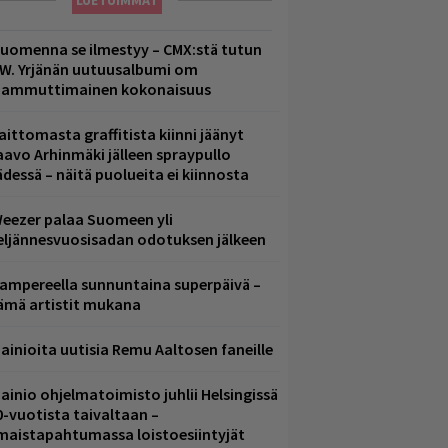
LUETUIMMAT
uomenna se ilmestyy – CMX:stä tutun
.W. Yrjänän uutuusalbumi om
ammuttimainen kokonaisuus
aittomasta graffitista kiinni jäänyt
aavo Arhinmäki jälleen spraypullo
ädessä – näitä puolueita ei kiinnosta
eezer palaa Suomeen yli
eljännesvuosisadan odotuksen jälkeen
ampereella sunnuntaina superpäivä –
ämä artistit mukana
ainioita uutisia Remu Aaltosen faneille
ainio ohjelmatoimisto juhlii Helsingissä
0-vuotista taivaltaan –
lmaistapahtumassa loistoesiintyjät