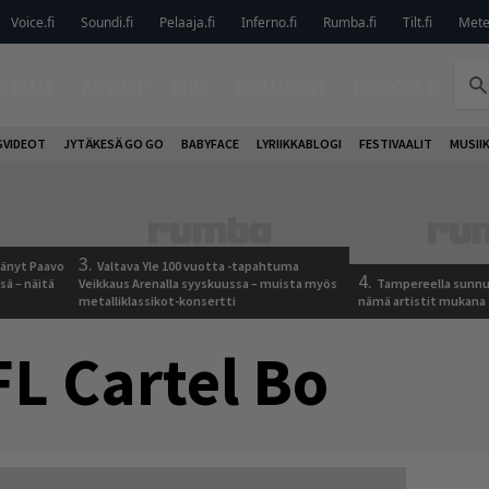
Voice.fi
Soundi.fi
Pelaaja.fi
Inferno.fi
Rumba.fi
Tilt.fi
Metel
TELUT
ARVIOT
LIVE
KOLUMNIT
PODCAST
VIDEOT
JYTÄKESÄ GO GO
BABYFACE
LYRIIKKABLOGI
FESTIVAALIT
MUSII
3.
jäänyt Paavo
Valtava Yle 100 vuotta -tapahtuma
4.
sä – näitä
Veikkaus Arenalla syyskuussa – muista myös
Tampereella sunnu
metalliklassikot-konsertti
nämä artistit mukana
L Cartel Bo