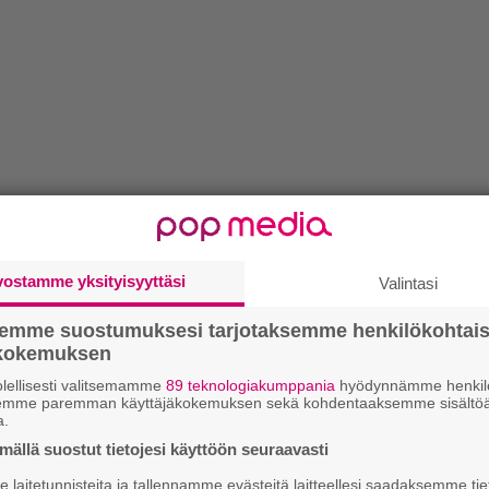
vostamme yksityisyyttäsi
Valintasi
semme suostumuksesi tarjotaksemme henkilökohtai
ökokemuksen
lellisesti valitsemamme
89 teknologiakumppania
hyödynnämme henkilö
semme paremman käyttäjäkokemuksen sekä kohdentaaksemme sisältöä
a.
ällä suostut tietojesi käyttöön seuraavasti
laitetunnisteita ja tallennamme evästeitä laitteellesi saadaksemme tie