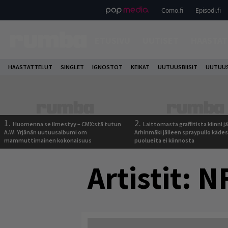
Como.fi
Episodi.fi
ETUSIVU
UUTISET
HAASTAT
HAASTATTELUT
SINGLET
IGNOSTOT
KEIKAT
UUTUUSBIISIT
UUTUUS
1.
2.
Huomenna se ilmestyy – CMX:stä tutun
Laittomasta graffitista kiinni 
A.W. Yrjänän uutuusalbumi om
Arhinmäki jälleen spraypullo kädes
mammuttimainen kokonaisuus
puolueita ei kiinnosta
Artistit:
NF