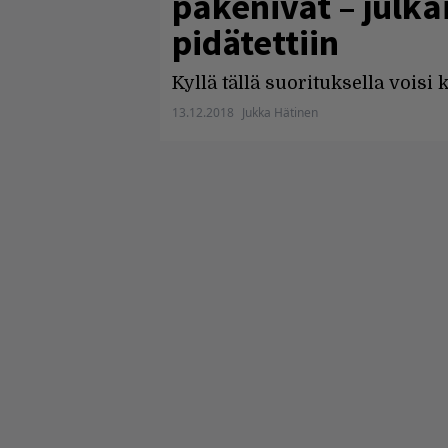
pakenivat – julka
pidätettiin
Kyllä tällä suorituksella voisi
13.12.2018
Jukka Hätinen