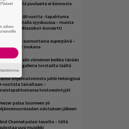
ädessä – näitä puolueita ei kiinnosta
. Pääset
e
altava Yle 100 vuotta -tapahtuma
eikkaus Arenalla syyskuussa – muista
n siihen
yös metalliklassikot-konsertti
uraavalla
ampereella sunnuntaina superpäivä –
ämä artistit mukana
ppu Normaalin viimeinen keikka tänään
 katso kuvagalleria torstailta täältä
äytäntömme
ainio ohjelmatoimisto juhlii Helsingissä
0-vuotista taivaltaan –
lmaistapahtumassa loistoesiintyjät
eezer palaa Suomeen yli
eljännesvuosisadan odotuksen jälkeen
lind Channel palasi tauolta – tältä
uulostaa uusi musiikki