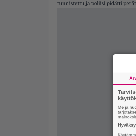
tunnistettu ja poliisi
pidätti
peräti
Ar
Tarvit
käytt
Me ja huo
tarjotak
mainoksi
Hyväksym
Käytämme 