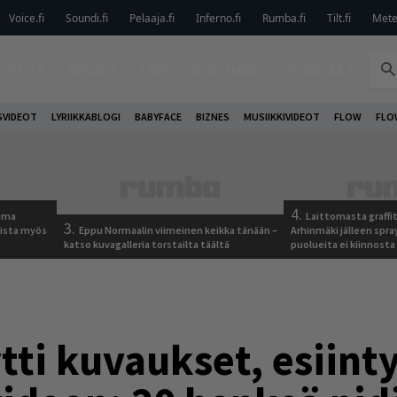
Voice.fi
Soundi.fi
Pelaaja.fi
Inferno.fi
Rumba.fi
Tilt.fi
Metel
TELUT
ARVIOT
LIVE
KOLUMNIT
PODCAST
VIDEOT
LYRIIKKABLOGI
BABYFACE
BIZNES
MUSIIKKIVIDEOT
FLOW
FLO
4.
tuma
Laittomasta graffit
3.
uista myös
Eppu Normaalin viimeinen keikka tänään –
Arhinmäki jälleen spra
katso kuvagalleria torstailta täältä
puolueita ei kiinnosta
ytti kuvaukset, esiint