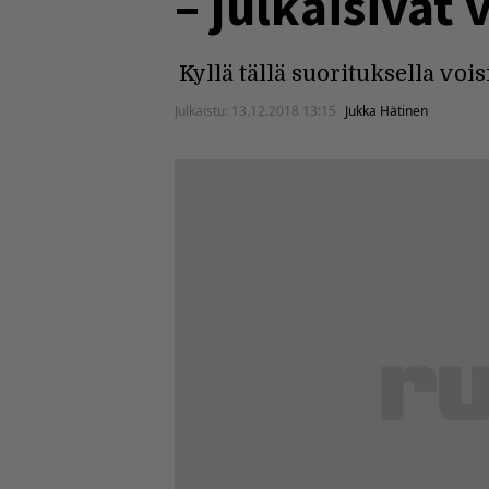
– julkaisivat
Kyllä tällä suorituksella voi
Julkaistu:
13.12.2018 13:15
Jukka Hätinen