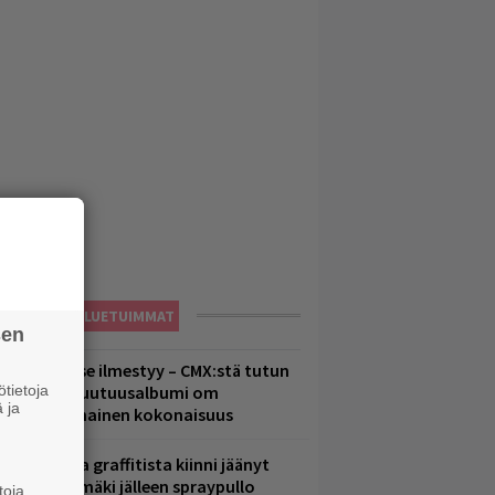
LUETUIMMAT
sen
uomenna se ilmestyy – CMX:stä tutun
tietoja
.W. Yrjänän uutuusalbumi om
 ja
ammuttimainen kokonaisuus
aittomasta graffitista kiinni jäänyt
aavo Arhinmäki jälleen spraypullo
toja