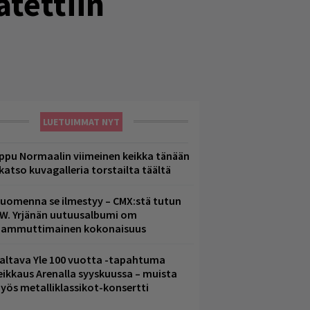
ätettiin
LUETUIMMAT NYT
ppu Normaalin viimeinen keikka tänään
 katso kuvagalleria torstailta täältä
uomenna se ilmestyy – CMX:stä tutun
.W. Yrjänän uutuusalbumi om
ammuttimainen kokonaisuus
altava Yle 100 vuotta -tapahtuma
eikkaus Arenalla syyskuussa – muista
yös metalliklassikot-konsertti