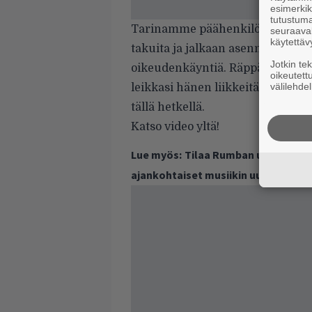
esimerkiks
tutustuma
Tarinamme päähenkilö NFL Cartel
seuraaval
käytettäv
takuita ja jalkaan asennettua n
Jotkin te
oikeudenkäyntiä. Räppäri kuitenk
oikeutett
välilehdel
leikkasi hänen liikkeitään valvov
tällä hetkellä.
Katso video yltä!
Lue myös:
Tilaa Rumban uutiskirje 
ajankohtaiset musiikin uutiset ja 