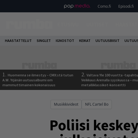
Como.fi
Episodi.fi
ETUSIVU
UUTISET
HAASTAT
HAASTATTELUT
SINGLET
IGNOSTOT
KEIKAT
UUTUUSBIISIT
UUTUUS
1.
2.
Huomenna se ilmestyy – CMX:stä tutun
Valtava Yle 100 vuotta -tapah
A.W. Yrjänän uutuusalbumi om
Veikkaus Arenalla syyskuussa – m
mammuttimainen kokonaisuus
metalliklassikot-konsertti
Musiikkivideot
NFL Cartel Bo
Poliisi keske