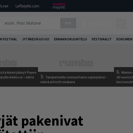
i.net
Leffatykki.com
Etsi
KIRJAUDU
W FESTIVAL
JYTÄKESÄ GO GO
ENNAKKOKUUNTELU
FESTIVAALIT
DOKUMEN
6.
ista kiinni jäänyt Paavo
Mainio 
5.
ypullo kädessä – näitä
Tampereella sunnuntaina superpäivä –
10-vuotis
nämä artistit mukana
loistoesii
yjät pakenivat