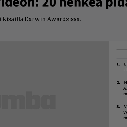
 videon: 20 henkeä pid
si kisailla Darwin Awardsissa.
E
–
H
A
m
V
V
m