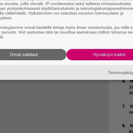
k
i sivuista, joilla vierailit, IP-osoitteestasi sekä laitteesi ominaisuuksista
an yksityiskohtaisesti käyttötarkoituksiin ja teknologiakumppaneihimm
 Bo oli pidätettyjen joukossa. Hän pääsi
la välilehdellä. Hylkääminen voi vaikuttaa sivuston toimivuuteen ja
V
yyteen.
ilkkapantaa vastaan odottelemaan
V
knologiamme voivat käsitellä tietoja myös ilman suostumusta, jos niillä o
m
in osoitti esimerkillistä omatoimisuutta ja
u peruste. Voit vastustaa tätä tai muuttaa asetuksiasi milloin tahansa se
lä.
an nilkkamonitorin irti, ja pakoilee virkavaltaa
T
n
Omat valintani
Hyväksyn kaikki
E
ja tiedät mistä kahvitauolla puhutaan! Nappaa
–
Tietosuojak
puheenaiheet suoraan sähköpostiin tästä.
M
1
i
W
n
B
k