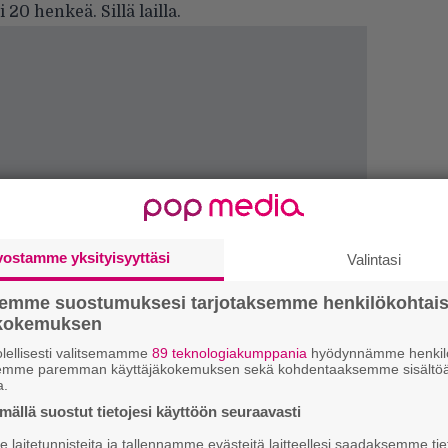
 20 henkeä. Sillä lailla.
vostamme yksityisyyttäsi
Valintasi
semme suostumuksesi tarjotaksemme henkilökohtai
ökokemuksen
H
lellisesti valitsemamme
89 teknologiakumppania
hyödynnämme henkilö
A
semme paremman käyttäjäkokemuksen sekä kohdentaaksemme sisältöä
m
a.
ällä suostut tietojesi käyttöön seuraavasti
L
P
laitetunnisteita ja tallennamme evästeitä laitteellesi saadaksemme tie