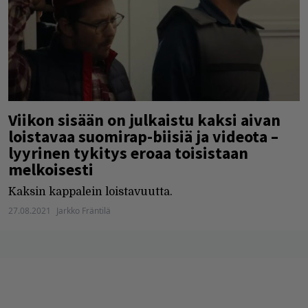
Viikon sisään on julkaistu kaksi aivan
loistavaa suomirap-biisiä ja videota –
lyyrinen tykitys eroaa toisistaan
melkoisesti
Kaksin kappalein loistavuutta.
27.08.2021
Jarkko Fräntilä