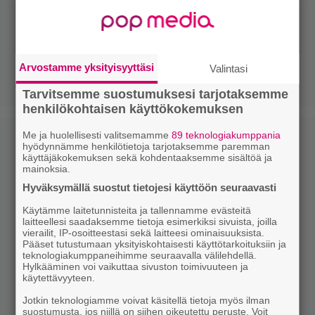
Arvostamme yksityisyyttäsi
Valintasi
Tarvitsemme suostumuksesi tarjotaksemme
henkilökohtaisen käyttökokemuksen
Me ja huolellisesti valitsemamme
89 teknologiakumppania
hyödynnämme henkilötietoja tarjotaksemme paremman
käyttäjäkokemuksen sekä kohdentaaksemme sisältöä ja
mainoksia.
Hyväksymällä suostut tietojesi käyttöön seuraavasti
Käytämme laitetunnisteita ja tallennamme evästeitä
laitteellesi saadaksemme tietoja esimerkiksi sivuista, joilla
vierailit, IP-osoitteestasi sekä laitteesi ominaisuuksista.
Pääset tutustumaan yksityiskohtaisesti käyttötarkoituksiin ja
teknologiakumppaneihimme seuraavalla välilehdellä.
Hylkääminen voi vaikuttaa sivuston toimivuuteen ja
käytettävyyteen.
Jotkin teknologiamme voivat käsitellä tietoja myös ilman
suostumusta, jos niillä on siihen oikeutettu peruste. Voit