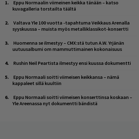
Eppu Normaalin viimeinen keikka tänään – katso
kuvagalleria torstailta täältä
Valtava Yle 100 vuotta -tapahtuma Veikkaus Arenalla
syyskuussa – muista myös metalliklassikot-konsertti
Huomenna se ilmestyy – CMX:stä tutun A.W. Yrjänän
uutuusalbumi om mammuttimainen kokonaisuus
Rushin Neil Peartista ilmestyy ensi kuussa dokumentti
Eppu Normaali soitti viimeisen keikkansa – nämä
kappaleet sillä kuultiin
Eppu Normaali soitti viimeisen konserttinsa koskaan –
Yle Areenassa nyt dokumentti bändistä