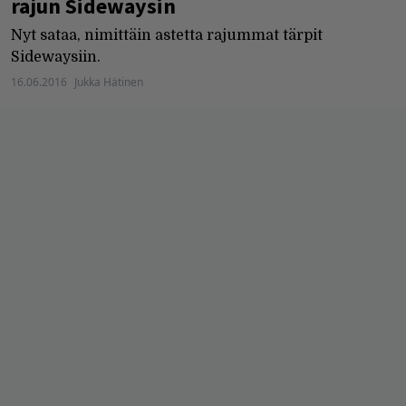
rajun Sidewaysin
Nyt sataa, nimittäin astetta rajummat tärpit
Sidewaysiin.
16.06.2016
Jukka Hätinen