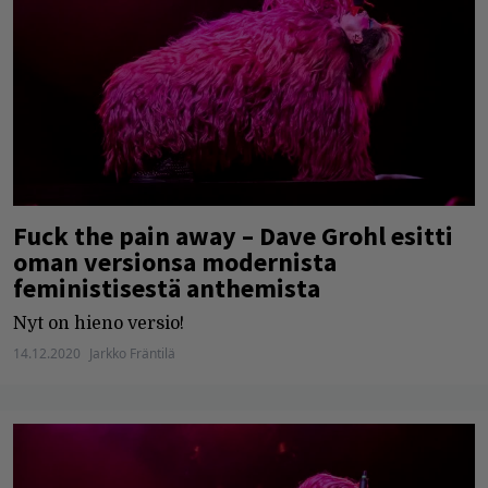
Fuck the pain away – Dave Grohl esitti
oman versionsa modernista
feministisestä anthemista
Nyt on hieno versio!
14.12.2020
Jarkko Fräntilä