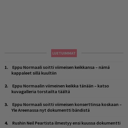
LUETUIMMAT
Eppu Normaali soitti viimeisen keikkansa – nämä
kappaleet sillä kuultiin
Eppu Normaalin viimeinen keikka tänään – katso
kuvagalleria torstailta täältä
Eppu Normaali soitti viimeisen konserttinsa koskaan –
Yle Areenassa nyt dokumentti bändistä
Rushin Neil Peartista ilmestyy ensi kuussa dokumentti