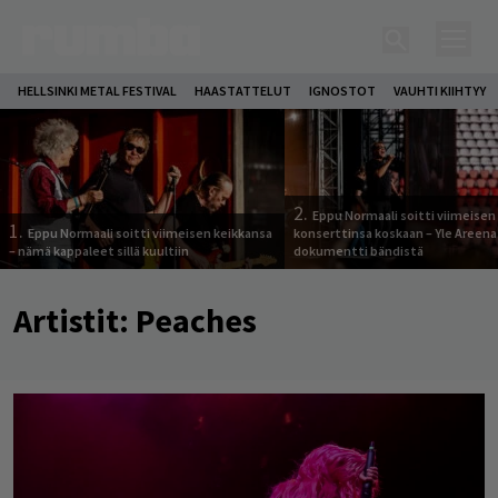
HELLSINKI METAL FESTIVAL
HAASTATTELUT
IGNOSTOT
VAUHTI KIIHTYY
2.
Eppu Normaali soitti viimeisen
1.
Eppu Normaali soitti viimeisen keikkansa
konserttinsa koskaan – Yle Areena
– nämä kappaleet sillä kuultiin
dokumentti bändistä
Artistit:
Peaches