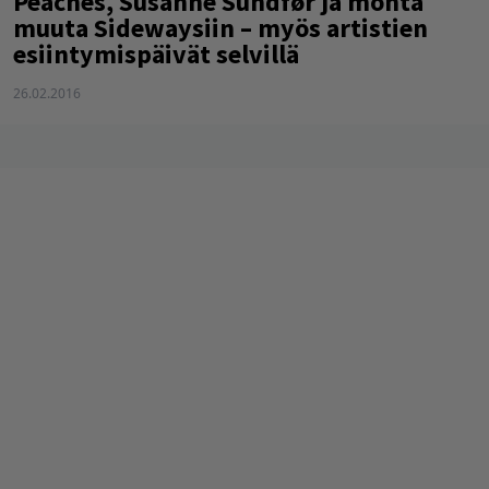
Peaches, Susanne Sundfør ja monta
muuta Sidewaysiin – myös artistien
esiintymispäivät selvillä
26.02.2016