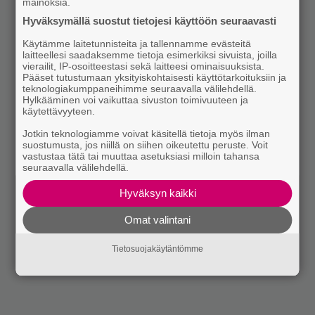
mainoksia.
Hyväksymällä suostut tietojesi käyttöön seuraavasti
Käytämme laitetunnisteita ja tallennamme evästeitä
laitteellesi saadaksemme tietoja esimerkiksi sivuista, joilla
vierailit, IP-osoitteestasi sekä laitteesi ominaisuuksista.
Pääset tutustumaan yksityiskohtaisesti käyttötarkoituksiin ja
teknologiakumppaneihimme seuraavalla välilehdellä.
Hylkääminen voi vaikuttaa sivuston toimivuuteen ja
käytettävyyteen.
Jotkin teknologiamme voivat käsitellä tietoja myös ilman
suostumusta, jos niillä on siihen oikeutettu peruste. Voit
vastustaa tätä tai muuttaa asetuksiasi milloin tahansa
seuraavalla välilehdellä.
Hyväksyn kaikki
Omat valintani
Tietosuojakäytäntömme