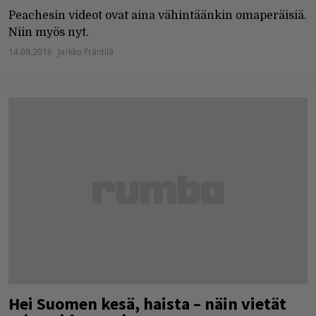
Peachesin videot ovat aina vähintäänkin omaperäisiä.
Niin myös nyt.
14.09.2016
Jarkko Fräntilä
Hei Suomen kesä, haista – näin vietät