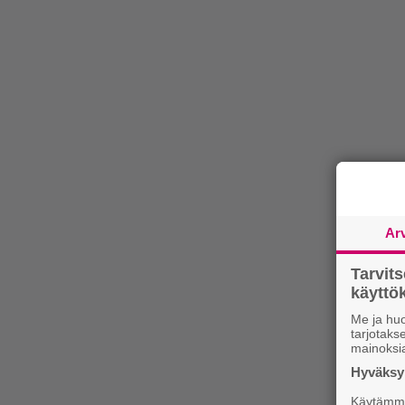
Ar
Tarvit
käytt
Me ja huo
tarjotak
mainoksi
Hyväksym
Käytämme 