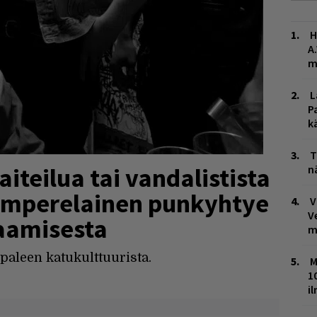
H
A
m
L
P
k
T
iteilua tai vandalistista
n
tamperelainen punkyhtye
V
V
aamisesta
m
ppaleen katukulttuurista.
M
1
i