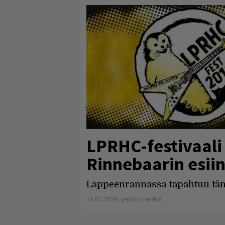
LPRHC-festivaali
Rinnebaarin esiin
Lappeenrannassa tapahtuu tän
11.07.2019
Jarkko Fräntilä