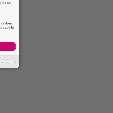
. Pääset
e
n siihen
uraavalla
äytäntömme