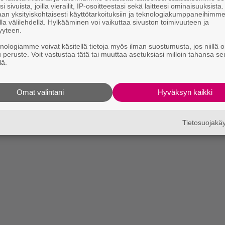
i sivuista, joilla vierailit, IP-osoitteestasi sekä laitteesi ominaisuuksista
an yksityiskohtaisesti käyttötarkoituksiin ja teknologiakumppaneihimm
la välilehdellä. Hylkääminen voi vaikuttaa sivuston toimivuuteen ja
yyteen.
knologiamme voivat käsitellä tietoja myös ilman suostumusta, jos niillä o
u peruste. Voit vastustaa tätä tai muuttaa asetuksiasi milloin tahansa se
lä.
Omat valintani
Hyväksyn kaikki
Tietosuojak