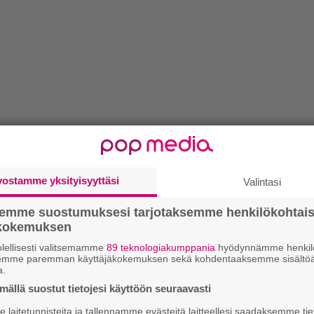
vostamme yksityisyyttäsi
Valintasi
semme suostumuksesi tarjotaksemme henkilökohtai
ökokemuksen
lellisesti valitsemamme
89 teknologiakumppania
hyödynnämme henkilö
semme paremman käyttäjäkokemuksen sekä kohdentaaksemme sisältöä
a.
ällä suostut tietojesi käyttöön seuraavasti
laitetunnisteita ja tallennamme evästeitä laitteellesi saadaksemme tie