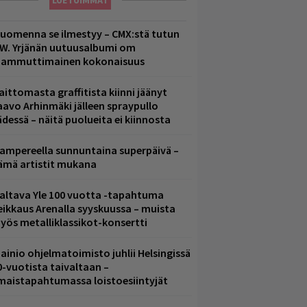
LUETUIMMAT
uomenna se ilmestyy – CMX:stä tutun
.W. Yrjänän uutuusalbumi om
ammuttimainen kokonaisuus
aittomasta graffitista kiinni jäänyt
aavo Arhinmäki jälleen spraypullo
ädessä – näitä puolueita ei kiinnosta
ampereella sunnuntaina superpäivä –
ämä artistit mukana
altava Yle 100 vuotta -tapahtuma
eikkaus Arenalla syyskuussa – muista
yös metalliklassikot-konsertti
ainio ohjelmatoimisto juhlii Helsingissä
0-vuotista taivaltaan –
lmaistapahtumassa loistoesiintyjät