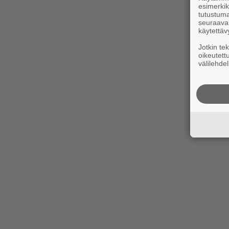
esimerkiks
tutustuma
seuraaval
käytettäv
Jotkin te
oikeutett
välilehdel