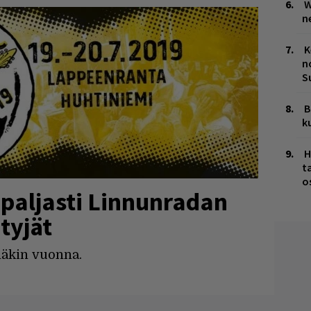
W
n
K
n
S
B
k
H
t
o
 paljasti Linnunradan
tyjät
äkin vuonna.