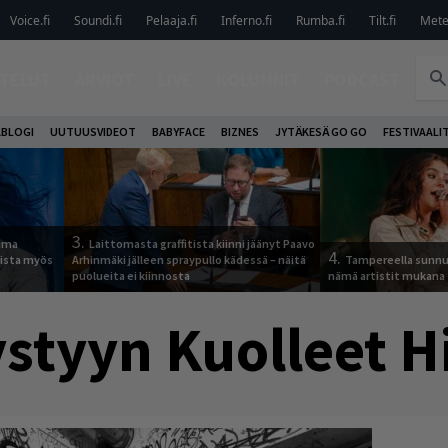
Voice.fi
Soundi.fi
Pelaaja.fi
Inferno.fi
Rumba.fi
Tilt.fi
Metel
TELUT
ARVIOT
LIVE
KOLUMNIT
PODCAST
ABLOGI
UUTUUSVIDEOT
BABYFACE
BIZNES
JYTÄKESÄ GO GO
FESTIVAALI
3.
tuma
Laittomasta graffitista kiinni jäänyt Paavo
4.
uista myös
Arhinmäki jälleen spraypullo kädessä – näitä
Tampereella sunnu
puolueita ei kiinnosta
nämä artistit mukana
styyn Kuolleet H