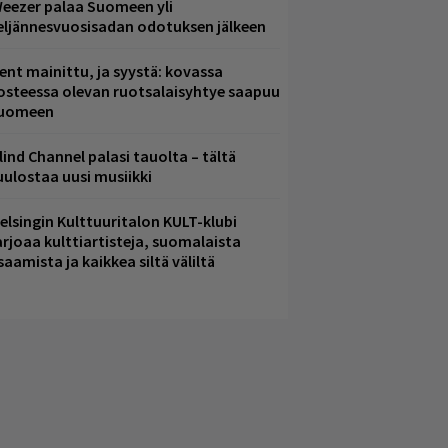
eezer palaa Suomeen yli
eljännesvuosisadan odotuksen jälkeen
ent mainittu, ja syystä: kovassa
osteessa olevan ruotsalaisyhtye saapuu
uomeen
lind Channel palasi tauolta – tältä
uulostaa uusi musiikki
elsingin Kulttuuritalon KULT-klubi
arjoaa kulttiartisteja, suomalaista
saamista ja kaikkea siltä väliltä