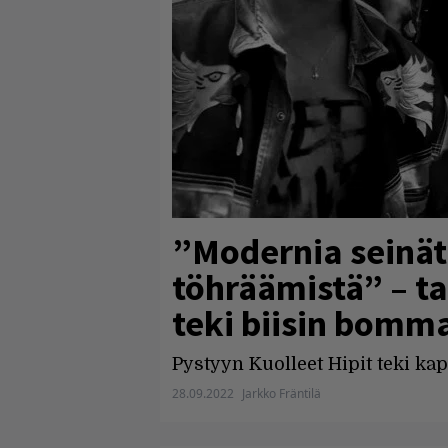
”Modernia seinäta
töhräämistä” – 
teki biisin bomm
Pystyyn Kuolleet Hipit teki ka
28.09.2022
Jarkko Fräntilä