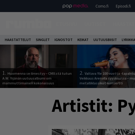
Como.fi
Episodi.fi
ETUSIVU
UUTISET
HAASTAT
HAASTATTELUT
SINGLET
IGNOSTOT
KEIKAT
UUTUUSBIISIT
LYRIIKK
1.
2.
Huomenna se ilmestyy – CMX:stä tutun
Valtava Yle 100 vuotta -tapah
A.W. Yrjänän uutuusalbumi om
Veikkaus Arenalla syyskuussa – m
mammuttimainen kokonaisuus
metalliklassikot-konsertti
Artistit:
Py