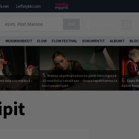
i.net
Leffatykki.com
Etsi
KIRJAUDU
T
MUSIIKKIVIDEOT
FLOW
FLOW FESTIVAL
DOKUMENTIT
ALBUMIT
BLOC
5.
Mainio ohjelmatoimisto juhlii Helsingissä
6.
ntaina superpäivä –
10-vuotista taivaltaan – ilmaistapahtumassa
Eppu N
loistoesiintyjät
katso kuva
ipit