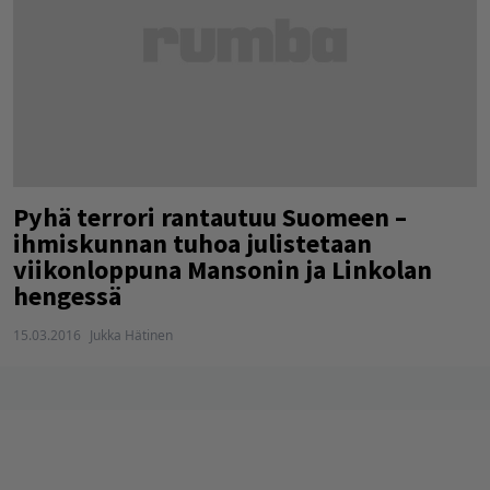
Pyhä terrori rantautuu Suomeen –
ihmiskunnan tuhoa julistetaan
viikonloppuna Mansonin ja Linkolan
hengessä
15.03.2016
Jukka Hätinen