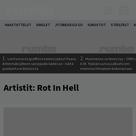
HAASTATTELUT
SINGLET
JYTÄKESÄ GO GO
IGNOSTOT
STEELFEST
K
1.
2.
Laittomasta graffitista kiinni jäänyt Paavo
Huomenna se ilmestyy – CMX:s
Arhinmäki jälleen spraypullo kädessä – näitä
A.W. Yrjänän uutuusalbumi om
puolueita ei kiinnosta
mammuttimainen kokonaisuus
Artistit:
Rot In Hell