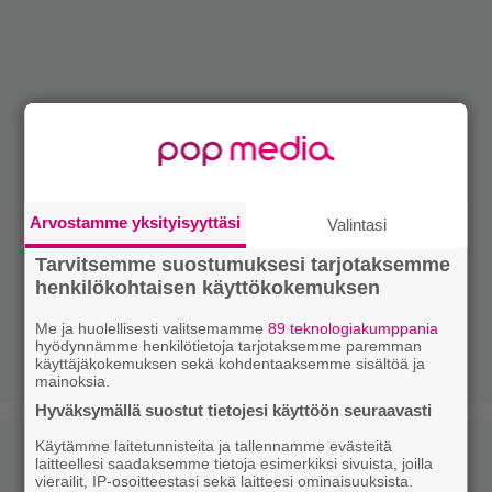
Arvostamme yksityisyyttäsi
Valintasi
Tarvitsemme suostumuksesi tarjotaksemme
henkilökohtaisen käyttökokemuksen
Me ja huolellisesti valitsemamme
89 teknologiakumppania
hyödynnämme henkilötietoja tarjotaksemme paremman
käyttäjäkokemuksen sekä kohdentaaksemme sisältöä ja
mainoksia.
Hyväksymällä suostut tietojesi käyttöön seuraavasti
Käytämme laitetunnisteita ja tallennamme evästeitä
laitteellesi saadaksemme tietoja esimerkiksi sivuista, joilla
vierailit, IP-osoitteestasi sekä laitteesi ominaisuuksista.