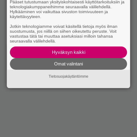
Pääset tutustumaan yksityiskohtaisesti käyttötarkoituksiin ja
teknologiakumppaneihimme seuraavalla välilehdellä.
Hylkääminen voi vaikuttaa sivuston toimivuuteen ja
käytettävyyteen.
Jotkin teknologiamme voivat käsitellä tietoja myös ilman
suostumusta, jos niillä on siihen oikeutettu peruste. Voit
vastustaa tätä tai muuttaa asetuksiasi milloin tahansa
seuraavalla välilehdellä.
Hyväksyn kaikki
Omat valintani
Tietosuojakäytäntömme