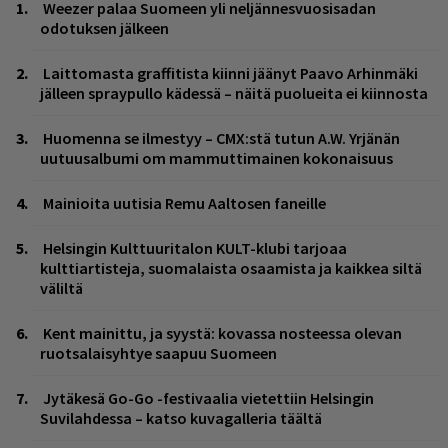
Weezer palaa Suomeen yli neljännesvuosisadan
odotuksen jälkeen
Laittomasta graffitista kiinni jäänyt Paavo Arhinmäki
jälleen spraypullo kädessä – näitä puolueita ei kiinnosta
Huomenna se ilmestyy – CMX:stä tutun A.W. Yrjänän
uutuusalbumi om mammuttimainen kokonaisuus
Mainioita uutisia Remu Aaltosen faneille
Helsingin Kulttuuritalon KULT-klubi tarjoaa
kulttiartisteja, suomalaista osaamista ja kaikkea siltä
väliltä
Kent mainittu, ja syystä: kovassa nosteessa olevan
ruotsalaisyhtye saapuu Suomeen
Jytäkesä Go-Go -festivaalia vietettiin Helsingin
Suvilahdessa – katso kuvagalleria täältä