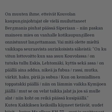
On muuten ihme, etteivät Kouvolan
kaupunginjohtajat ole vielä muiluttaneet
Bergmania piuhat päässä Siperiaan – niin paskan
maineen mies on vanhalle kotikaupungilleen
onnistunut langettamaan. Vai mitä olette mieltä
vaikkapa seuraavista aurinkoisista säkeistä: ”On ku
vitun lottovoitto kun saa asuu Kouvolassa / on
tutuks tullu Eskis, Lehtomäki, kyttis sekä assa / on
päällä aina addua, nikeä ja fubua / rassi, mutka,
värkit, haku, piriä ja subua / Kun on kemiallinen
toppatakki päällä / niin on lämmin vaikka Kymijoen
jäällä / mut se on velat taikka jalat ja jos sä mulle
alat / niin koht on reikä päässä kusipäällä.”
Kuten Kakkiksen keikoilla käyneet tietävät, uudet