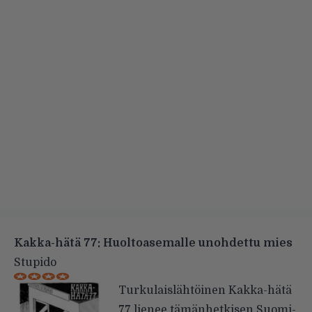
Kakka-hätä 77: Huoltoasemalle unohdettu mies
Stupido
Turkulaislähtöinen Kakka-hätä
77 lienee tämänhetkisen Suomi-