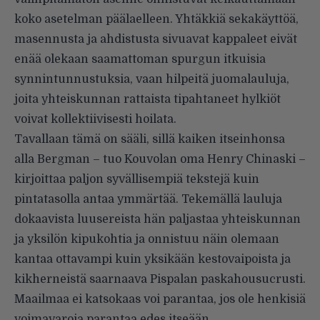
koko asetelman päälaelleen. Yhtäkkiä sekakäyttöä,
masennusta ja ahdistusta sivuavat kappaleet eivät
enää olekaan saamattoman spurgun itkuisia
synnintunnustuksia, vaan hilpeitä juomalauluja,
joita yhteiskunnan rattaista tipahtaneet hylkiöt
voivat kollektiivisesti hoilata.
Tavallaan tämä on sääli, sillä kaiken itseinhonsa
alla Bergman – tuo Kouvolan oma Henry Chinaski –
kirjoittaa paljon syvällisempiä tekstejä kuin
pintatasolla antaa ymmärtää. Tekemällä lauluja
dokaavista luusereista hän paljastaa yhteiskunnan
ja yksilön kipukohtia ja onnistuu näin olemaan
kantaa ottavampi kuin yksikään kestovaipoista ja
kikherneistä saarnaava Pispalan paskahousucrusti.
Maailmaa ei katsokaas voi parantaa, jos ole henkisiä
voimavaroja parantaa edes itseään.