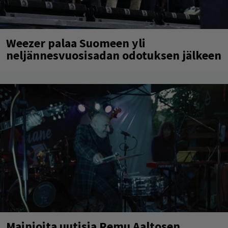
Weezer palaa Suomeen yli
neljännesvuosisadan odotuksen jälkeen
Mainioita uutisia Remu Aaltosen