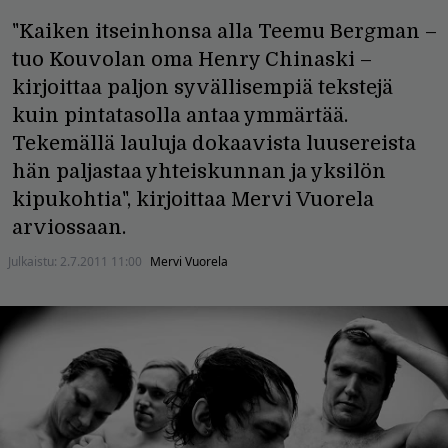
"Kaiken itseinhonsa alla Teemu Bergman –
tuo Kouvolan oma Henry Chinaski –
kirjoittaa paljon syvällisempiä tekstejä
kuin pintatasolla antaa ymmärtää.
Tekemällä lauluja dokaavista luusereista
hän paljastaa yhteiskunnan ja yksilön
kipukohtia", kirjoittaa Mervi Vuorela
arviossaan.
Julkaistu:
2.7.2011 11:00
Mervi Vuorela