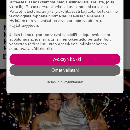
laitteellesi saadaksemme tietoja esimerkiksi sivuista, joilla
vierailit, IP-osoitteestasi sekä laitteesi ominaisuuksista.
Pääset tutustumaan yksityiskohtaisesti käyttötarkoituksiin ja
teknologiakumppaneihimme seuraavalla välilehdellä.
Hylkääminen voi vaikuttaa sivuston toimivuuteen ja
Netflixissä on nyt upea sarja keskiajan
käytettävyyteen.
kuninkaallisten aikakaudelta –
Jotkin teknologiamme voivat käsitellä tietoja myös ilman
keskiössä julma Englannin hallitsija
suostumusta, jos niillä on siihen oikeutettu peruste. Voit
vastustaa tätä tai muuttaa asetuksiasi milloin tahansa
Henrik VIII
seuraavalla välilehdellä.
Hyväksyn kaikki
Omat valintani
Tietosuojakäytäntömme