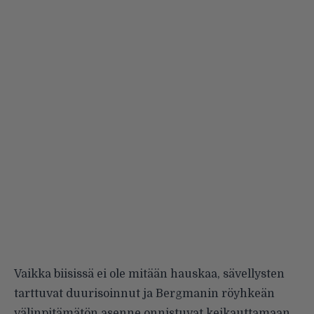
Vaikka biisissä ei ole mitään hauskaa, sävellysten
tarttuvat duurisoinnut ja Bergmanin röyhkeän
välinpitämätön asenne onnistuvat keikauttamaan