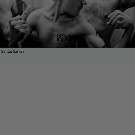
Santtu Särkäs