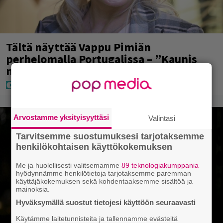
Tältä näyttää Vappu Pimiän
perhelomalla Portugalissa – ”Kaunis
mekko”
Arvostamme yksityisyyttäsi
Valintasi
Tarvitsemme suostumuksesi tarjotaksemme
henkilökohtaisen käyttökokemuksen
Me ja huolellisesti valitsemamme
89 teknologiakumppania
hyödynnämme henkilötietoja tarjotaksemme paremman
käyttäjäkokemuksen sekä kohdentaaksemme sisältöä ja
mainoksia.
Hyväksymällä suostut tietojesi käyttöön seuraavasti
Käytämme laitetunnisteita ja tallennamme evästeitä