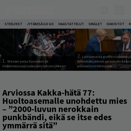
STEELFEST
JYTÄKESÄ GO GO
HAASTATTELUT
SINGLET
IGNOSTOT
K
2.
Laittomasta graffitista kiinni 
1.
Weezer palaa Suomeen yli
Arhinmäki jälleen spraypullo kädes
neljännesvuosisadan odotuksen jälkeen
puolueita ei kiinnosta
Arviossa Kakka-hätä 77:
Huoltoasemalle unohdettu mies
– ”2000-luvun nerokkain
punkbändi, eikä se itse edes
ymmärrä sitä”