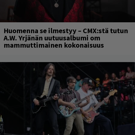
Huomenna se ilmestyy – CMX:stä tutun
A.W. Yrjänän uutuusalbumi om
mammuttimainen kokonaisuus