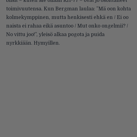
biisit – kuten Me ollaan KH-77 – ovat jo osoittaneet
toimivuutensa. Kun Bergman laulaa: ”Mä oon kohta
kolmekymppinen, mutta henkisesti ehkä en / Ei oo
naista ei rahaa eikä asuntoo / Mut onko ongelmii? /
No vittu joo!”, yleisö alkaa pogota ja puida
nyrkkiään. Hymyillen.