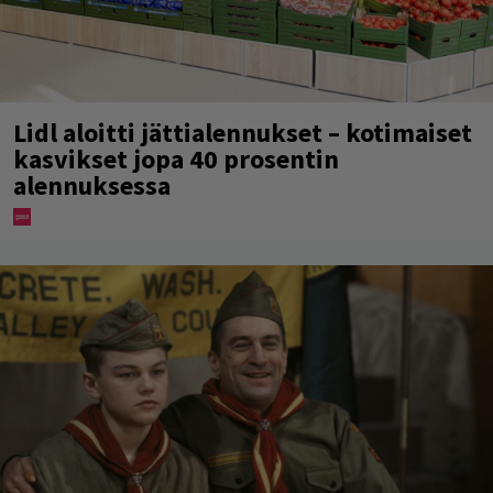
Lidl aloitti jättialennukset – kotimaiset
kasvikset jopa 40 prosentin
alennuksessa