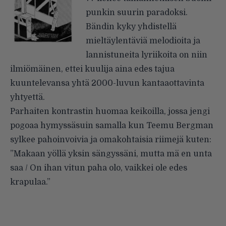
punkin suurin paradoksi.
Bändin kyky yhdistellä
mieltäylentäviä melodioita ja
lannistuneita lyriikoita on niin
ilmiömäinen, ettei kuulija aina edes tajua
kuuntelevansa yhtä 2000-luvun kantaaottavinta
yhtyettä.
Parhaiten kontrastin huomaa keikoilla, jossa jengi
pogoaa hymyssäsuin samalla kun Teemu Bergman
sylkee pahoinvoivia ja omakohtaisia riimejä kuten:
”Makaan yöllä yksin sängyssäni, mutta mä en unta
saa / On ihan vitun paha olo, vaikkei ole edes
krapulaa.”