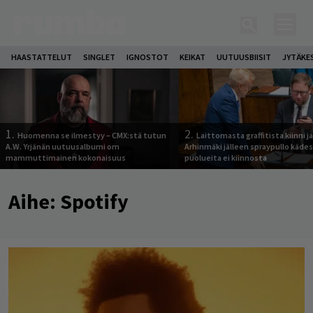
HAASTATTELUT
SINGLET
IGNOSTOT
KEIKAT
UUTUUSBIISIT
JYTÄKE
1.
2.
Huomenna se ilmestyy – CMX:stä tutun
Laittomasta graffitista kiinni 
A.W. Yrjänän uutuusalbumi om
Arhinmäki jälleen spraypullo kädes
mammuttimainen kokonaisuus
puolueita ei kiinnosta
Aihe:
Spotify