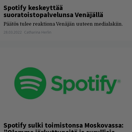
Spotify keskeyttää
suoratoistopalvelunsa Venäjällä
Päätös tulee reaktiona Venäjän uuteen medialakiin.
28.03.2022
Catharina Herlin
Spotify sulki toimistonsa Moskovassa: