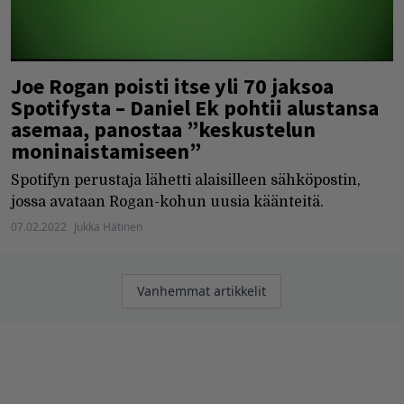
Joe Rogan poisti itse yli 70 jaksoa
Spotifysta – Daniel Ek pohtii alustansa
asemaa, panostaa ”keskustelun
moninaistamiseen”
Spotifyn perustaja lähetti alaisilleen sähköpostin,
jossa avataan Rogan-kohun uusia käänteitä.
07.02.2022
Jukka Hätinen
Artikkelien
Vanhemmat artikkelit
selaus