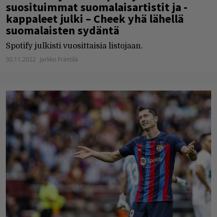
suosituimmat suomalaisartistit ja -
kappaleet julki – Cheek yhä lähellä
suomalaisten sydäntä
Spotify julkisti vuosittaisia listojaan.
30.11.2022
Jarkko Fräntilä