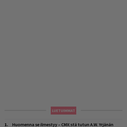
LUETUIMMAT
Huomenna se ilmestyy – CMX:stä tutun A.W. Yrjänän