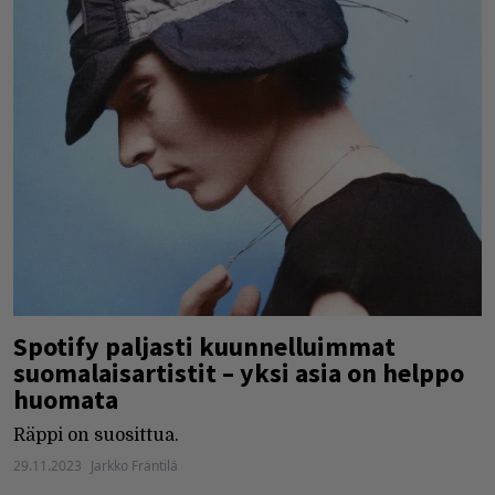
Spotify paljasti kuunnelluimmat
suomalaisartistit – yksi asia on helppo
huomata
Räppi on suosittua.
29.11.2023
Jarkko Fräntilä