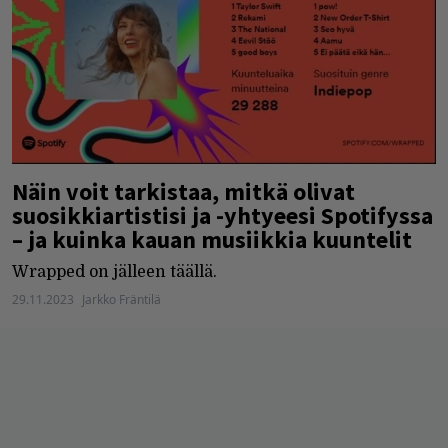
Näin voit tarkistaa, mitkä olivat
suosikkiartistisi ja -yhtyeesi Spotifyssa
– ja kuinka kauan musiikkia kuuntelit
Wrapped on jälleen täällä.
29.11.2023
Jarkko Fräntilä