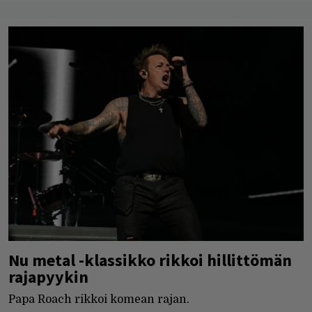
Nu metal -klassikko rikkoi hillittömän
rajapyykin
Papa Roach rikkoi komean rajan.