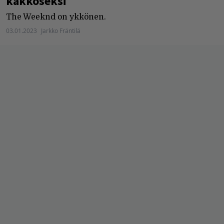
kakkoseksi
The Weeknd on ykkönen.
03.01.2023
Jarkko Fräntilä