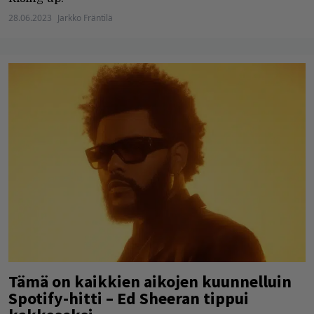
28.06.2023
Jarkko Fräntilä
Tämä on kaikkien aikojen kuunnelluin
Spotify-hitti – Ed Sheeran tippui