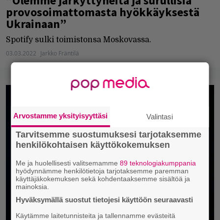
”Olemme järkyttyneitä ja surullisia
provosoimattomasta hyökkäyksestä
Ukrainaan”
Spotify sulki toimistonsa Moskovassa.
03.03.2022
Jarkko Fräntilä
Arvostamme yksityisyyttäsi
Valintasi
Tarvitsemme suostumuksesi tarjotaksemme
henkilökohtaisen käyttökokemuksen
Me ja huolellisesti valitsemamme
89 teknologiakumppania
hyödynnämme henkilötietoja tarjotaksemme paremman
käyttäjäkokemuksen sekä kohdentaaksemme sisältöä ja
mainoksia.
Hyväksymällä suostut tietojesi käyttöön seuraavasti
Käytämme laitetunnisteita ja tallennamme evästeitä