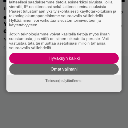
laitteellesi saadaksemme tietoja esimerkiksi sivuista, joilla
vierailit, IP-osoitteestasi sekä laitteesi ominaisuuksista.
”Hän on kiinnostunut vain numeroista,
Pääset tutustumaan yksityiskohtaisesti käyttötarkoituksiin ja
ei taiteesta eikä luovuudesta” – Neil
teknologiakumppaneihimme seuraavalla välilehdellä.
Hylkääminen voi vaikuttaa sivuston toimivuuteen ja
Youngin mukaan Daniel Ek on ongelma,
käytettävyyteen.
ei Joe Rogan
Jotkin teknologiamme voivat käsitellä tietoja myös ilman
suostumusta, jos niillä on siihen oikeutettu peruste. Voit
Young jatkaa Spotify-keskustelua tiedotteellaan.
vastustaa tätä tai muuttaa asetuksiasi milloin tahansa
08.02.2022
Jukka Hätinen
seuraavalla välilehdellä.
Hyväksyn kaikki
Omat valintani
Tietosuojakäytäntömme