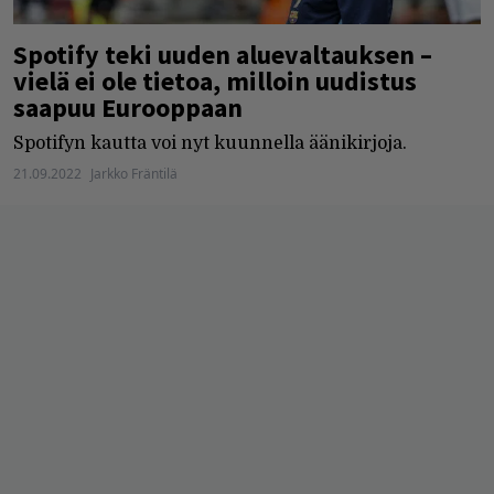
Spotify teki uuden aluevaltauksen –
vielä ei ole tietoa, milloin uudistus
saapuu Eurooppaan
Spotifyn kautta voi nyt kuunnella äänikirjoja.
21.09.2022
Jarkko Fräntilä