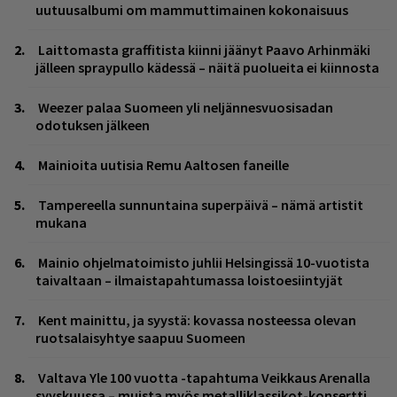
uutuusalbumi om mammuttimainen kokonaisuus
Laittomasta graffitista kiinni jäänyt Paavo Arhinmäki
jälleen spraypullo kädessä – näitä puolueita ei kiinnosta
Weezer palaa Suomeen yli neljännesvuosisadan
odotuksen jälkeen
Mainioita uutisia Remu Aaltosen faneille
Tampereella sunnuntaina superpäivä – nämä artistit
mukana
Mainio ohjelmatoimisto juhlii Helsingissä 10-vuotista
taivaltaan – ilmaistapahtumassa loistoesiintyjät
Kent mainittu, ja syystä: kovassa nosteessa olevan
ruotsalaisyhtye saapuu Suomeen
Valtava Yle 100 vuotta -tapahtuma Veikkaus Arenalla
syyskuussa – muista myös metalliklassikot-konsertti