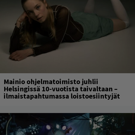
Mainio ohjelmatoimisto juhlii
Helsingissä 10-vuotista taivaltaan –
ilmaistapahtumassa loistoesiintyjät