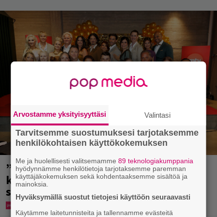
Arvostamme yksityisyyttäsi
Valintasi
Tarvitsemme suostumuksesi tarjotaksemme
henkilökohtaisen käyttökokemuksen
Me ja huolellisesti valitsemamme
89 teknologiakumppania
”Että semmonen sirkus” – TTK-
hyödynnämme henkilötietoja tarjotaksemme paremman
käyttäjäkokemuksen sekä kohdentaaksemme sisältöä ja
kilpailijat julkistettiin ja kansalla on
mainoksia.
sanottavaa
Hyväksymällä suostut tietojesi käyttöön seuraavasti
Käytämme laitetunnisteita ja tallennamme evästeitä