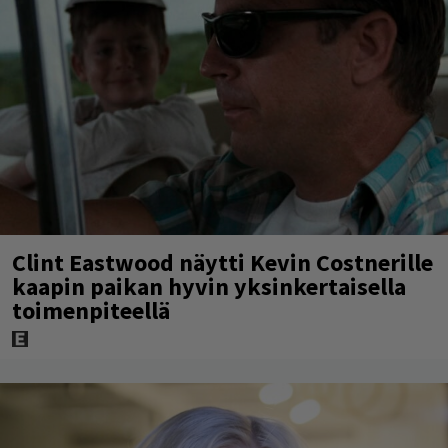
Clint Eastwood näytti Kevin Costnerille
kaapin paikan hyvin yksinkertaisella
toimenpiteellä