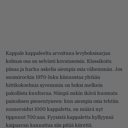
Kappale kappaleelta arvoituna levyboksisarjan
kolmas osa on selvästi kovatasoisin. Klassikoita
piisaa ja harha-askelia aiempia osia vähemmän. Jos
suomirockin 1970-luku kiinnostaa yhtään
hittikokoelmia syvemmin on boksi melkein
pakollista kuultavaa. Niinpä onkin ikävä huomata
painoksen pienentyneen: kun aiempia osia tehtiin
numeroidut 1000 kappaletta, on määrä nyt
tippunut 700:aan. Fyysistä kappaletta hyllyynsä
kaipaavan kannattaa siis pitää kiirettä.