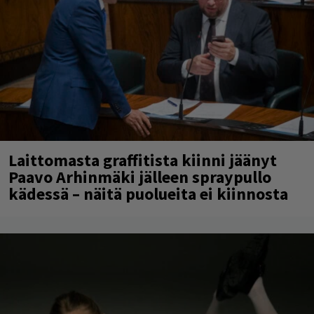
Laittomasta graffitista kiinni jäänyt
Paavo Arhinmäki jälleen spraypullo
kädessä – näitä puolueita ei kiinnosta