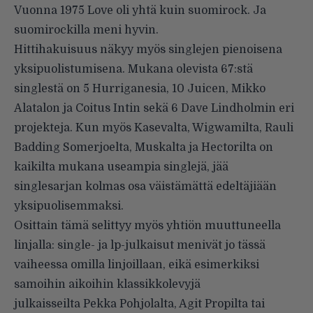
Vuonna 1975 Love oli yhtä kuin suomirock. Ja
suomirockilla meni hyvin.
Hittihakuisuus näkyy myös singlejen pienoisena
yksipuolistumisena. Mukana olevista 67:stä
singlestä on 5 Hurriganesia, 10 Juicen, Mikko
Alatalon ja Coitus Intin sekä 6 Dave Lindholmin eri
projekteja. Kun myös Kasevalta, Wigwamilta, Rauli
Badding Somerjoelta, Muskalta ja Hectorilta on
kaikilta mukana useampia singlejä, jää
singlesarjan kolmas osa väistämättä edeltäjiään
yksipuolisemmaksi.
Osittain tämä selittyy myös yhtiön muuttuneella
linjalla: single- ja lp-julkaisut menivät jo tässä
vaiheessa omilla linjoillaan, eikä esimerkiksi
samoihin aikoihin klassikkolevyjä
julkaisseilta Pekka Pohjolalta, Agit Propilta tai