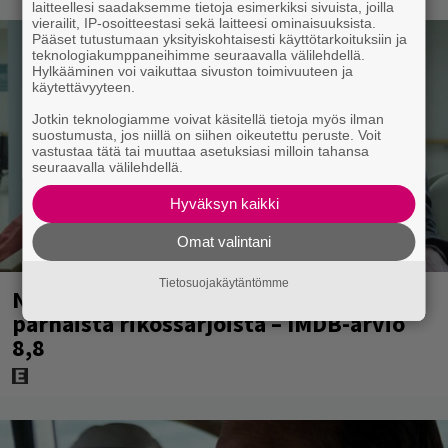
laitteellesi saadaksemme tietoja esimerkiksi sivuista, joilla
vierailit, IP-osoitteestasi sekä laitteesi ominaisuuksista.
Pääset tutustumaan yksityiskohtaisesti käyttötarkoituksiin ja
teknologiakumppaneihimme seuraavalla välilehdellä.
Hylkääminen voi vaikuttaa sivuston toimivuuteen ja
käytettävyyteen.
Jotkin teknologiamme voivat käsitellä tietoja myös ilman
suostumusta, jos niillä on siihen oikeutettu peruste. Voit
vastustaa tätä tai muuttaa asetuksiasi milloin tahansa
seuraavalla välilehdellä.
Hyväksyn kaikki
Omat valintani
Tietosuojakäytäntömme
Nyt Netflixissä: Yksi viime vuosien
parhaista rikossarjoista – IMDB-arvio
8,8