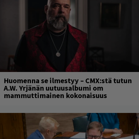
Huomenna se ilmestyy – CMX:stä tutun
A.W. Yrjänän uutuusalbumi om
mammuttimainen kokonaisuus