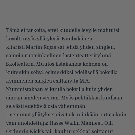
Tämä ei tarkoita, ettei kuudelle levylle mahtuisi
kosolti myös yllätyksiä. Kuubalainen
kitaristi Martin Rojas sai tehdä yhden singlen,
samoin ruotsinkielinen lastenteatteriryhmä
Skolteatern. Muutos listakamaa kohden on
kuitenkin selvä: esimerkiksi edellisellä boksilla
kymmenen singleä esittänyttä M.A.
Nummistakaan ei kuulla boksilla kuin yhden
ainoan singlen verran. Myös politiikkaa kuullaan
selvästi edeltäviä osia vähemmän.
Useimmat yllätykset eivät ole niinkään outoja kuin
vain unohdettuja: Hasse Wallin Manifest, Olli
Ördnerin Kick’s tai ”kauhurockkia” soittanut