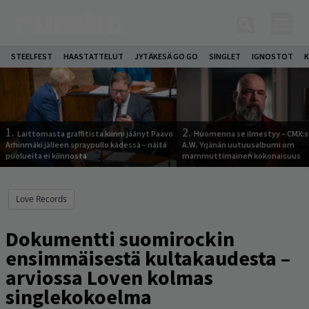
STEELFEST
HAASTATTELUT
JYTÄKESÄ GO GO
SINGLET
IGNOSTOT
K
1.
2.
Laittomasta graffitista kiinni jäänyt Paavo
Huomenna se ilmestyy – CMX:s
Arhinmäki jälleen spraypullo kädessä – näitä
A.W. Yrjänän uutuusalbumi om
puolueita ei kiinnosta
mammuttimainen kokonaisuus
Love Records
Dokumentti suomirockin
ensimmäisestä kultakaudesta –
arviossa Loven kolmas
singlekokoelma