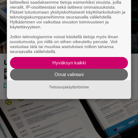
laitteellesi saadaksemme tietoja esimerkiksi sivuista, joilla
vierailit, IP-osoitteestasi sekä laitteesi ominaisuuksista.
Pääset tutustumaan yksityiskohtaisesti käyttötarkoituksiin ja
teknologiakumppaneihimme seuraavalla välilehdellä.
Hylkääminen voi vaikuttaa sivuston toimivuuteen ja
käytettävyyteen.
Jotkin teknologiamme voivat käsitellä tietoja myös ilman
suostumusta, jos niillä on siihen oikeutettu peruste. Voit
vastustaa tätä tai muuttaa asetuksiasi milloin tahansa
seuraavalla välilehdellä.
Lapset ostivat isälle lahjaksi arvan –
Hyväksyn kaikki
päävoitto tuli, mutta miten sitten
Omat valintani
kävikään
Tietosuojakäytäntömme