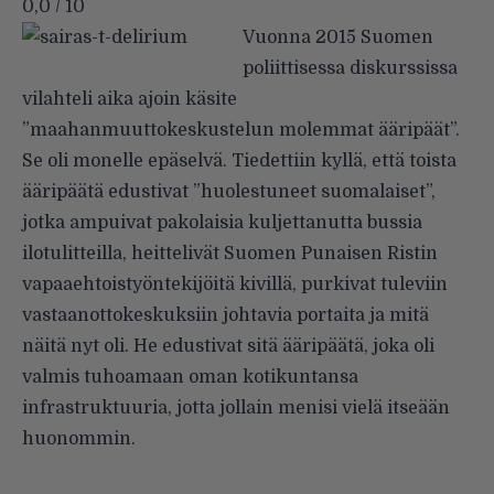
0,0 / 10
Vuonna 2015 Suomen
poliittisessa diskurssissa
vilahteli aika ajoin käsite
”maahanmuuttokeskustelun molemmat ääripäät”.
Se oli monelle epäselvä. Tiedettiin kyllä, että toista
ääripäätä edustivat ”huolestuneet suomalaiset”,
jotka ampuivat pakolaisia kuljettanutta bussia
ilotulitteilla, heittelivät Suomen Punaisen Ristin
vapaaehtoistyöntekijöitä kivillä, purkivat tuleviin
vastaanottokeskuksiin johtavia portaita ja mitä
näitä nyt oli. He edustivat sitä ääripäätä, joka oli
valmis tuhoamaan oman kotikuntansa
infrastruktuuria, jotta jollain menisi vielä itseään
huonommin.