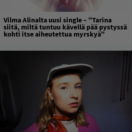
Vilma Alinalta uusi single – ”Tarina
siitä, miltä tuntuu kävellä pää pystyssä
kohti itse aiheutettua myrskyä”