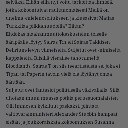
selväksi. Eihän sillä nyt voitu tarkoittaa ihmisiä,
jotka kokoontuivat rauhanomaisesti Meillä on
unelma -mielenosoitukseen ja kiusasivat Matias
Turkkilaa pilkkahuudoilla? Eihän?
Ehdokas maahanmuuttokeskustelun toiselle
ääripäälle löytyy Sairas T:n eli Sairas Takkisen
Delirium-levyn viimeiseltä, Suljetut ovet -nimiseltä
kappaleelta. Biisillä vierailee taho nimeltä
Bloodlands. Sairas T on siis teeartisteista se, joka ei
Tipan tai Paperin tavoin vielä ole löytänyt omaa
ääntään.
Suljetut ovet fantasioi poliittisella väkivallalla. Sillä
uhotaan muun muassa potkia perussuomalaisten
Olli Immosen kylkiluut paskaksi, plintata
valtiovarainministeri Alexander Stubbin hampaat
sisään ja joukkoraiskata kokoomuksen Susanna