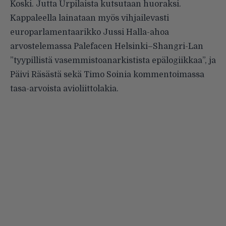
Koski. Jutta Urpilaista kutsutaan huoraksi.
Kappaleella lainataan myös vihjailevasti
europarlamentaarikko Jussi Halla-ahoa
arvostelemassa Palefacen Helsinki–Shangri-Lan
”tyypillistä vasemmistoanarkistista epälogiikkaa”, ja
Päivi Räsästä sekä Timo Soinia kommentoimassa
tasa-arvoista avioliittolakia.