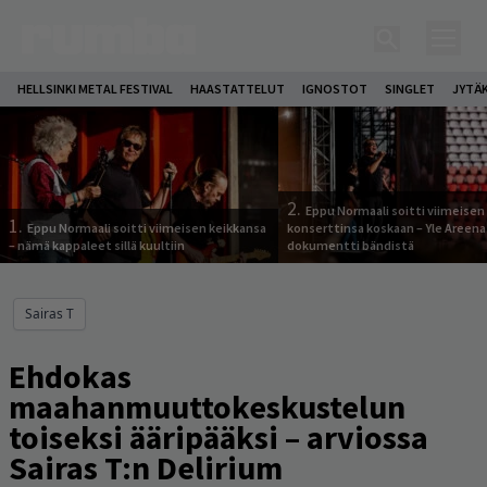
HELLSINKI METAL FESTIVAL
HAASTATTELUT
IGNOSTOT
SINGLET
JYTÄ
2.
Eppu Normaali soitti viimeisen
1.
Eppu Normaali soitti viimeisen keikkansa
konserttinsa koskaan – Yle Areena
– nämä kappaleet sillä kuultiin
dokumentti bändistä
Sairas T
Ehdokas
maahanmuuttokeskustelun
toiseksi ääripääksi – arviossa
Sairas T:n Delirium