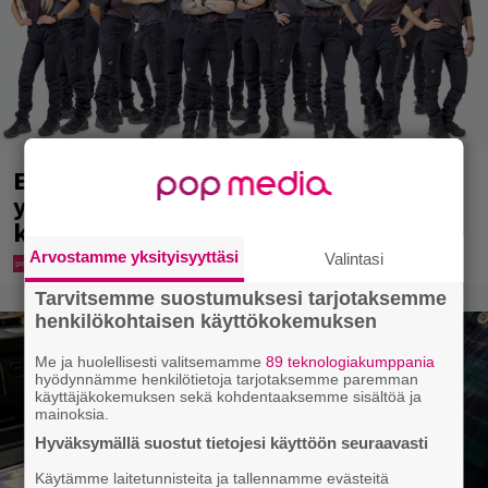
Erikoisjoukot julkaisi uudet kokelaat –
yllättävien nimien joukossa myös
kansanedustaja
Arvostamme yksityisyyttäsi
Valintasi
Tarvitsemme suostumuksesi tarjotaksemme
henkilökohtaisen käyttökokemuksen
Me ja huolellisesti valitsemamme
89 teknologiakumppania
hyödynnämme henkilötietoja tarjotaksemme paremman
käyttäjäkokemuksen sekä kohdentaaksemme sisältöä ja
mainoksia.
Hyväksymällä suostut tietojesi käyttöön seuraavasti
Käytämme laitetunnisteita ja tallennamme evästeitä