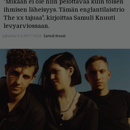
"Mikään ei ole niin pelottavaa kuin toisen
ihmisen läheisyys. Tämän englantilaistrio
The xx tajuaa", kirjoittaa Samuli Knuuti
levyarviossaan.
Julkaistu:
6.3.2017 14:24
Samuli Knuuti