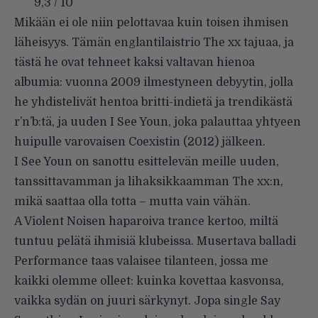
9,3 / 10
Mikään ei ole niin pelottavaa kuin toisen ihmisen
läheisyys. Tämän englantilaistrio The xx tajuaa, ja
tästä he ovat tehneet kaksi valtavan hienoa
albumia: vuonna 2009 ilmestyneen debyytin, jolla
he yhdistelivät hentoa britti-indietä ja trendikästä
r’n’b:tä, ja uuden I See Youn, joka palauttaa yhtyeen
huipulle varovaisen Coexistin (2012) jälkeen.
I See Youn on sanottu esittelevän meille uuden,
tanssittavamman ja lihaksikkaamman The xx:n,
mikä saattaa olla totta – mutta vain vähän.
A Violent Noisen haparoiva trance kertoo, miltä
tuntuu pelätä ihmisiä klubeissa. Musertava balladi
Performance taas valaisee tilanteen, jossa me
kaikki olemme olleet: kuinka kovettaa kasvonsa,
vaikka sydän on juuri särkynyt. Jopa single Say