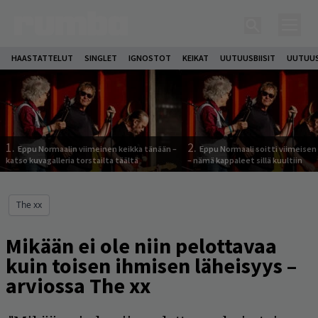
HAASTATTELUT
SINGLET
IGNOSTOT
KEIKAT
UUTUUSBIISIT
UUTUUS
1.
2.
Eppu Normaalin viimeinen keikka tänään –
Eppu Normaali soitti viimeisen
katso kuvagalleria torstailta täältä
– nämä kappaleet sillä kuultiin
The xx
Mikään ei ole niin pelottavaa
kuin toisen ihmisen läheisyys –
arviossa The xx