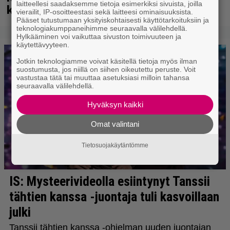
laitteellesi saadaksemme tietoja esimerkiksi sivuista, joilla
kuussa dokumentti
vierailit, IP-osoitteestasi sekä laitteesi ominaisuuksista.
Pääset tutustumaan yksityiskohtaisesti käyttötarkoituksiin ja
teknologiakumppaneihimme seuraavalla välilehdellä.
Hylkääminen voi vaikuttaa sivuston toimivuuteen ja
käytettävyyteen.
Jotkin teknologiamme voivat käsitellä tietoja myös ilman
suostumusta, jos niillä on siihen oikeutettu peruste. Voit
vastustaa tätä tai muuttaa asetuksiasi milloin tahansa
seuraavalla välilehdellä.
Hyväksyn kaikki
Omat valintani
Tietosuojakäytäntömme