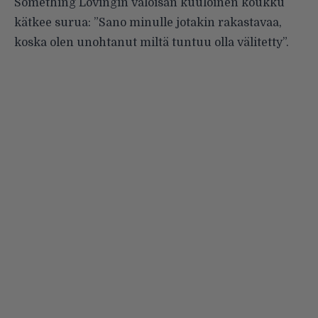
Something Lovingin valoisan kuuloinen koukku
kätkee surua: ”Sano minulle jotakin rakastavaa,
koska olen unohtanut miltä tuntuu olla välitetty”.