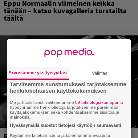
Eppu Normaalin viimeinen keikka
tänään – katso kuvagalleria torstailta
täältä
Arvostamme yksityisyyttäsi
Valintasi
Tarvitsemme suostumuksesi tarjotaksemme
henkilökohtaisen käyttökokemuksen
Me ja huolellisesti valitsemamme
89 teknologiakumppania
hyödynnämme henkilötietoja tarjotaksemme paremman
käyttäjäkokemuksen sekä kohdentaaksemme sisältöä ja
mainoksia.
Hyväksymällä suostut tietojesi käyttöön seuraavasti
Rushin Neil Peartista ilmestyy ensi
Käytämme laitetunnisteita ja tallennamme evästeitä