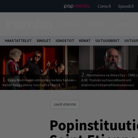
Como.fi
Episodi.fi
ETUSIVU
UUTISET
HAASTAT
HAASTATTELUT
SINGLET
IGNOSTOT
KEIKAT
UUTUUSBIISIT
UUTUUS
2.
Huomenna se ilmestyy – CMX:s
1.
Eppu Normaalin viimeinen keikka tänään –
A.W. Yrjänän uutuusalbumi om
katso kuvagalleria torstailta täältä
mammuttimainen kokonaisuus
saint etienne
Popinstituuti