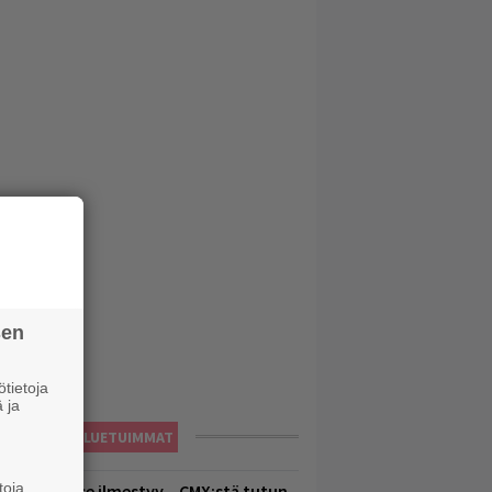
sen
tietoja
 ja
LUETUIMMAT
toja
uomenna se ilmestyy – CMX:stä tutun