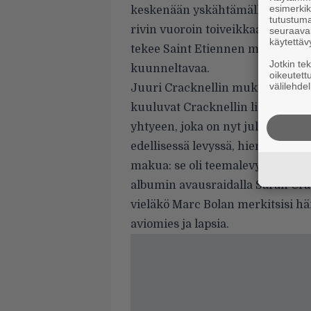
esimerkiks
keskenään yskähtämällä jokaisen
tutustuma
rivin vuoroin toiveikkaaseen ja
seuraaval
käytettäv
tekee Saint Etiennen musiikista
Jotkin te
kuunneltavaa.
oikeutett
välilehdel
Juuri Cracknellin mukaantulo v
kuuluvat Cracknellin lisäksi pop
yhtyeen, joka on nyt julkaissut 
edellisessä levyssä, hienossa Wor
makua: se oli teemalevy popin pa
albumin avausraidalla Sarah Cr
vieläkö Marc Bolan merkitsisi häne
aviomies ja lapsia.