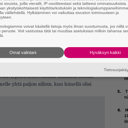
i sivuista, joilla vierailit, IP-osoitteestasi sekä laitteesi ominaisuuksista
 säkeen lopuksi, Cracknell päättää jokaisen
A
an yksityiskohtaisesti käyttötarkoituksiin ja teknologiakumppaneihimm
m
 vuoroin melankoliseen huokaukseen, joka
la välilehdellä. Hylkääminen voi vaikuttaa sivuston toimivuuteen ja
yyteen.
 usein melkein sietämättömän herttaista
E
knologiamme voivat käsitellä tietoja myös ilman suostumusta, jos niillä o
–
u peruste. Voit vastustaa tätä tai muuttaa asetuksiasi milloin tahansa se
lä.
uonna 1990 sementoi Saint Etiennestä – johon
L
nörtit Bob Stanley ja Pete Wiggs – oikean
P
jo yhdeksännen studioalbuminsa. Trion
Omat valintani
Hyväksyn kaikki
k
ds and Musicissa (2012), oli tilinpäätöksen
V
rissa varttumisesta ja vanhenemisesta. Jo
Tietosuojak
V
acknell pohti nuoremman minänsä suulla,
m
lle yhtä paljon silloin, kun hänellä olisi
T
n
M
1
i