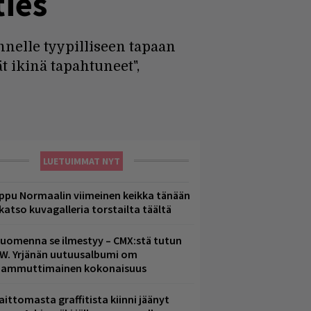
ies
nelle tyypilliseen tapaan
t ikinä tapahtuneet",
LUETUIMMAT NYT
ppu Normaalin viimeinen keikka tänään
 katso kuvagalleria torstailta täältä
uomenna se ilmestyy – CMX:stä tutun
.W. Yrjänän uutuusalbumi om
ammuttimainen kokonaisuus
aittomasta graffitista kiinni jäänyt