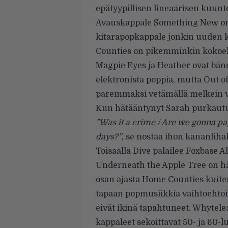
epätyypillisen lineaarisen kuu
Avauskappale Something New on
kitarapopkappale jonkin uuden 
Counties on pikemminkin kokoelm
Magpie Eyes ja Heather ovat bän
elektronista poppia, mutta Out of
paremmaksi vetämällä melkein ver
Kun hätääntynyt Sarah purkautuu
”Was it a crime / Are we gonna pay
days?”
, se nostaa ihon kananlihal
Toisaalla Dive palailee Foxbase A
Underneath the Apple Tree on h
osan ajasta Home Counties kuiten
tapaan popmusiikkia vaihtoehtoi
eivät ikinä tapahtuneet. Whytelea
kappaleet sekoittavat 50- ja 60-