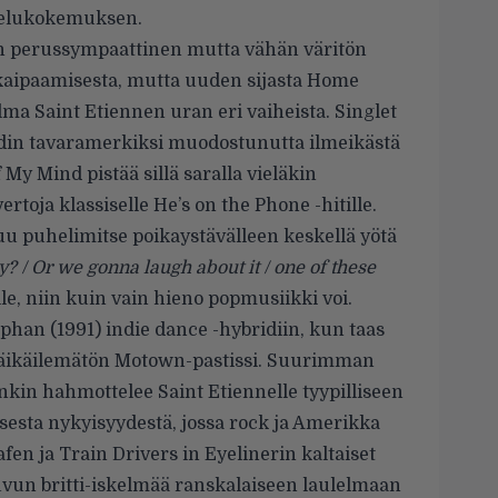
ntelukokemuksen.
 perus­sympaattinen mutta vähän väritön
kaipaamisesta, mutta uuden sijasta Home
a Saint Etiennen uran eri vaiheista. Singlet
din tavaramerkiksi muodostunutta ilmeikästä
 My Mind pistää sillä saralla vieläkin
toja klassiselle He’s on the Phone -hitille.
 puhelimitse poikaystävälleen keskellä yötä
? / Or we gonna laugh about it / one of these
le, niin kuin vain hieno popmusiikki voi.
lphan (1991) indie dance -hybridiin, kun taas
äikäilemätön Motown-pastissi. Suurimman
kin hahmottelee Saint Etiennelle tyypilliseen
sesta nykyisyydestä, jossa rock ja Amerikka
fen ja Train Drivers in Eyelinerin kaltaiset
luvun britti-iskelmää ranskalaiseen laulelmaan