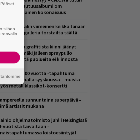
. Pääset
.W. Yrjänän uutuusalbumi om
e
ammuttimainen kokonaisuus
ppu Normaalin viimeinen keikka tänään
n siihen
 katso kuvagalleria torstailta täältä
uraavalla
aittomasta graffitista kiinni jäänyt
aavo Arhinmäki jälleen spraypullo
ädessä – näitä puolueita ei kiinnosta
altava Yle 100 vuotta -tapahtuma
äytäntömme
eikkaus Arenalla syyskuussa – muista
yös metalliklassikot-konsertti
ampereella sunnuntaina superpäivä –
ämä artistit mukana
ainio ohjelmatoimisto juhlii Helsingissä
0-vuotista taivaltaan –
lmaistapahtumassa loistoesiintyjät