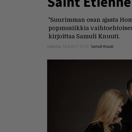
Saint Etienn
"Suurimman osan ajasta Home
popmusiikkia vaihtoehtoisest
kirjoittaa Samuli Knuuti.
Julkaistu:
14.8.2017 15:19
Samuli Knuuti