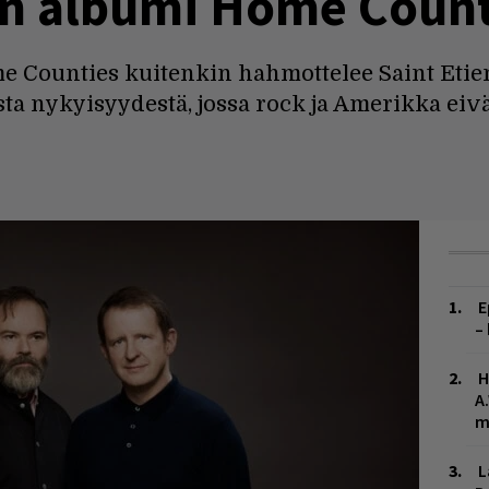
en albumi Home Count
 Counties kuitenkin hahmottelee Saint Etien
a nykyisyydestä, jossa rock ja Amerikka eivä
E
–
H
A
m
L