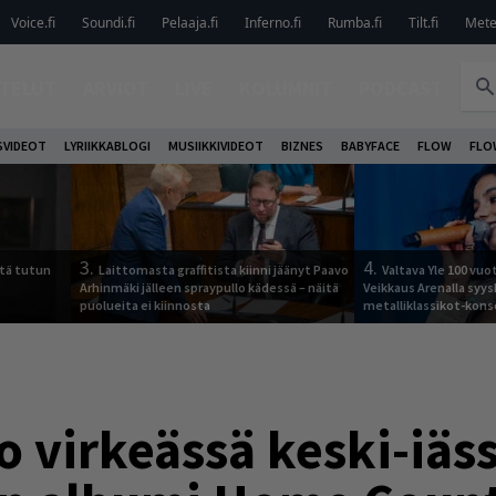
Voice.fi
Soundi.fi
Pelaaja.fi
Inferno.fi
Rumba.fi
Tilt.fi
Metel
TELUT
ARVIOT
LIVE
KOLUMNIT
PODCAST
VIDEOT
LYRIIKKABLOGI
MUSIIKKIVIDEOT
BIZNES
BABYFACE
FLOW
FLO
3.
4.
tä tutun
Laittomasta graffitista kiinni jäänyt Paavo
Valtava Yle 100 vu
Arhinmäki jälleen spraypullo kädessä – näitä
Veikkaus Arenalla syy
puolueita ei kiinnosta
metalliklassikot-kons
o virkeässä keski-iäss