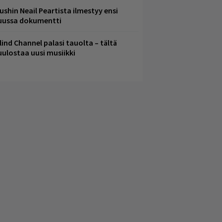
ushin Neail Peartista ilmestyy ensi
uussa dokumentti
lind Channel palasi tauolta – tältä
uulostaa uusi musiikki