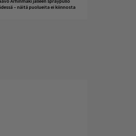
aavo Arhinmäki jälleen spraypullo
ädessä – näitä puolueita ei kiinnosta