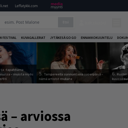
i.net
Leffatykki.com
Etsi
KIRJAUDU
W FESTIVAL
KUVAGALLERIAT
JYTÄKESÄ GO GO
ENNAKKOKUUNTELU
DOKUM
otta -tapahtuma
5.
6.
skuussa – muista myös
Tampereella sunnuntaina superpäivä –
Rushin 
ertti
nämä artistit mukana
kuussa d
ä – arviossa