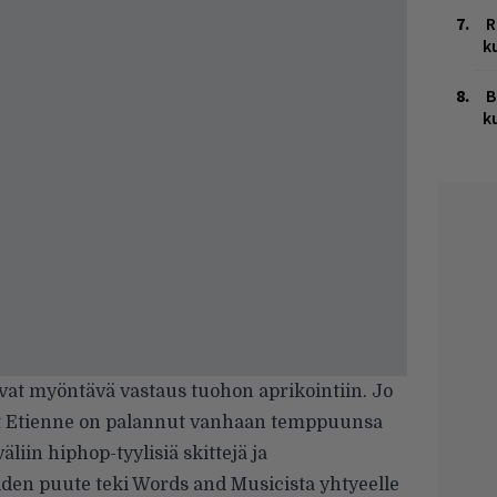
R
k
B
k
vat myöntävä vastaus tuohon aprikointiin. Jo
int Etienne on palannut vanhaan temppuunsa
äliin hiphop-tyylisiä skittejä ja
iiden puute teki Words and Musicista yhtyeelle