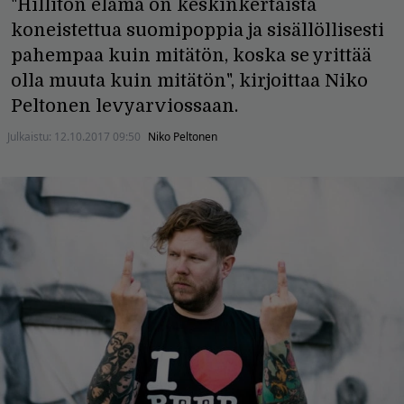
"Hillitön elämä on keskinkertaista
koneistettua suomipoppia ja sisällöllisesti
pahempaa kuin mitätön, koska se yrittää
olla muuta kuin mitätön", kirjoittaa Niko
Peltonen levyarviossaan.
Julkaistu:
12.10.2017 09:50
Niko Peltonen