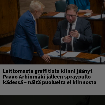
Laittomasta graffitista kiinni jäänyt
Paavo Arhinmäki jälleen spraypullo
kädessä – näitä puolueita ei kiinnosta