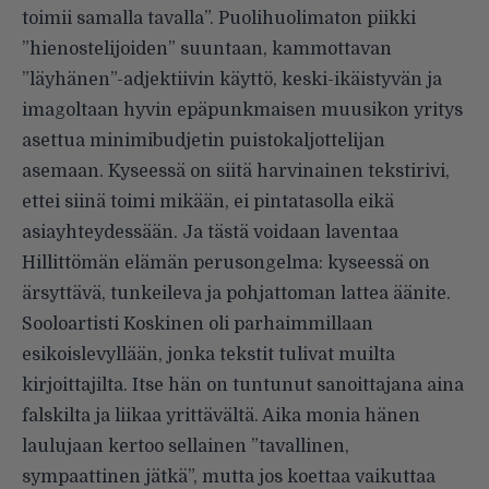
toimii samalla tavalla”. Puolihuolimaton piikki
”hienostelijoiden” suuntaan, kammottavan
”läyhänen”-adjektiivin käyttö, keski-ikäistyvän ja
imagoltaan hyvin epäpunkmaisen muusikon yritys
asettua minimibudjetin puistokaljottelijan
asemaan. Kyseessä on siitä harvinainen tekstirivi,
ettei siinä toimi mikään, ei pintatasolla eikä
asiayhteydessään. Ja tästä voidaan laventaa
Hillittömän elämän perusongelma: kyseessä on
ärsyttävä, tunkeileva ja pohjattoman lattea äänite.
Sooloartisti Koskinen oli parhaimmillaan
esikoislevyllään, jonka tekstit tulivat muilta
kirjoittajilta. Itse hän on tuntunut sanoittajana aina
falskilta ja liikaa yrittävältä. Aika monia hänen
laulujaan kertoo sellainen ”tavallinen,
sympaattinen jätkä”, mutta jos koettaa vaikuttaa