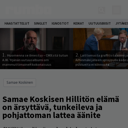
HAASTATTELUT
SINGLET
IGNOSTOT
KEIKAT
UUTUUSBIISIT
JYTÄKE
1.
2.
Huomenna se ilmestyy – CMX:stä tutun
Laittomasta graffitista kiinni 
A.W. Yrjänän uutuusalbumi om
Arhinmäki jälleen spraypullo kädes
mammuttimainen kokonaisuus
puolueita ei kiinnosta
Samae Koskinen
Samae Koskisen Hillitön elämä
on ärsyttävä, tunkeileva ja
pohjattoman lattea äänite