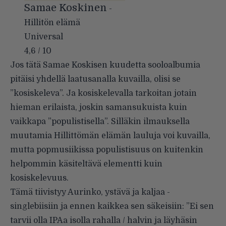
Samae Koskinen
-
Hillitön elämä
Universal
4,6 / 10
Jos tätä Samae Koskisen kuudetta sooloalbumia
pitäisi yhdellä laatusanalla kuvailla, olisi se
”kosiskeleva”. Ja kosiskelevalla tarkoitan jotain
hieman erilaista, joskin samansukuista kuin
vaikkapa ”populistisella”. Silläkin ilmauksella
muutamia Hillittömän elämän lauluja voi kuvailla,
mutta popmusiikissa populistisuus on kuitenkin
helpommin käsiteltävä elementti kuin
kosiskelevuus.
Tämä tiivistyy Aurinko, ystävä ja kaljaa -
singlebiisiin ja ennen kaikkea sen säkeisiin: ”Ei sen
tarvii olla IPAa isolla rahalla / halvin ja läyhäsin