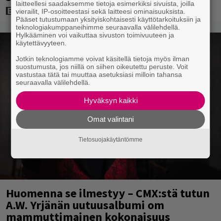
laitteellesi saadaksemme tietoja esimerkiksi sivuista, joilla
vierailit, IP-osoitteestasi sekä laitteesi ominaisuuksista.
Pääset tutustumaan yksityiskohtaisesti käyttötarkoituksiin ja
teknologiakumppaneihimme seuraavalla välilehdellä.
Hylkääminen voi vaikuttaa sivuston toimivuuteen ja
käytettävyyteen.
Jotkin teknologiamme voivat käsitellä tietoja myös ilman
suostumusta, jos niillä on siihen oikeutettu peruste. Voit
vastustaa tätä tai muuttaa asetuksiasi milloin tahansa
seuraavalla välilehdellä.
Hyväksyn kaikki
Omat valintani
Tietosuojakäytäntömme
Huomenna se ilmestyy – CMX:stä tutun
A.W. Yrjänän uutuusalbumi om
mammuttimainen kokonaisuus