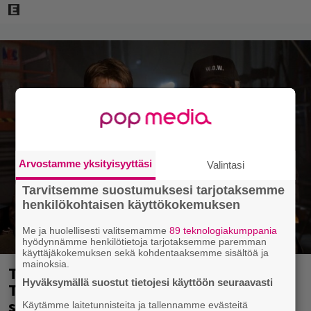
Arvostamme yksityisyyttäsi
Valintasi
Tarvitsemme suostumuksesi tarjotaksemme
henkilökohtaisen käyttökokemuksen
Me ja huolellisesti valitsemamme
89 teknologiakumppania
hyödynnämme henkilötietoja tarjotaksemme paremman
käyttäjäkokemuksen sekä kohdentaaksemme sisältöä ja
mainoksia.
Tänään tv:ssä: Steven Spielbergin ja
Hyväksymällä suostut tietojesi käyttöön seuraavasti
Tom Cruisen kaveruus loppui 21 vuotta
sitten – Syynä Cruisen nolo käytös
Käytämme laitetunnisteita ja tallennamme evästeitä