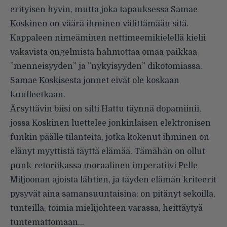
erityisen hyvin, mutta joka tapauksessa Samae
Koskinen on väärä ihminen välittämään sitä.
Kappaleen nimeäminen nettimeemikielellä kielii
vakavista ongelmista hahmottaa omaa paikkaa
”menneisyyden” ja ”nykyisyyden” dikotomiassa.
Samae Koskisesta jonnet eivät ole koskaan
kuulleetkaan.
Ärsyttävin biisi on silti Hattu täynnä dopamiinii,
jossa Koskinen luettelee jonkinlaisen elektronisen
funkin päälle tilanteita, jotka kokenut ihminen on
elänyt myyttistä täyttä elämää. Tämähän on ollut
punk-retoriikassa moraalinen imperatiivi Pelle
Miljoonan ajoista lähtien, ja täyden elämän kriteerit
pysyvät aina samansuuntaisina: on pitänyt sekoilla,
tunteilla, toimia mielijohteen varassa, heittäytyä
tuntemattomaan…