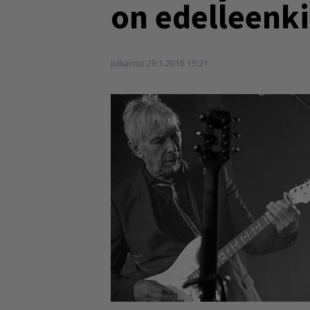
on edelleenk
Julkaistu:
29.1.2016 15:21