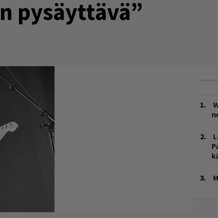
in pysäyttävä”
W
n
L
P
k
M