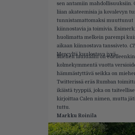
sen antamiin mahdollisuuksiin.
liian akateemisia ja kovalevyn 
tunnistamattomaksi muuttunut
kiinnostavia ja toimivia. Esimerk
huolimatta melkein parempi kui
aikaan kiinnostava tanssiveto.
Ch
Mercyltä kuulostava jyrä.
Miehen lauluääni on edelleenkin 
kolmekymmentä vuotta versioiden v
hämmästyttävä seikka on miehen a
Twitterissä eräs Rumban toimit
ikäistä tyyppiä, joka on taiteelli
kirjoittaa Calen nimen, mutta jäti
tuttu.
Markku Roinila