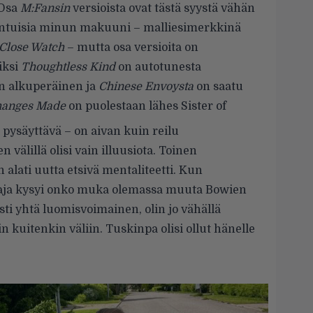
 Osa
M:Fansin
versioista ovat tästä syystä vähän
tuntuisia minun makuuni – malliesimerkkinä
Close Watch
– mutta osa versioita on
iksi
Thoughtless Kind
on autotunesta
n alkuperäinen ja
Chinese Envoysta
on saatu
anges Made
on puolestaan lähes Sister of
pysäyttävä – on aivan kuin reilu
älillä olisi vain illuusiota. Toinen
lati uutta etsivä mentaliteetti. Kun
taja kysyi onko muka olemassa muuta Bowien
sesti yhtä luomisvoimainen, olin jo vähällä
n kuitenkin väliin. Tuskinpa olisi ollut hänelle