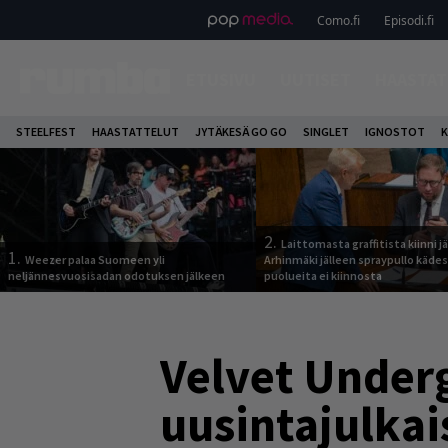
Como.fi
Episodi.fi
ETUSIVU
UUTISET
HAASTAT
STEELFEST
HAASTATTELUT
JYTÄKESÄ GO GO
SINGLET
IGNOSTOT
K
2.
Laittomasta graffitista kiinni 
1.
Weezer palaa Suomeen yli
Arhinmäki jälleen spraypullo kädes
neljännesvuosisadan odotuksen jälkeen
puolueita ei kiinnosta
Velvet Under
uusintajulkai