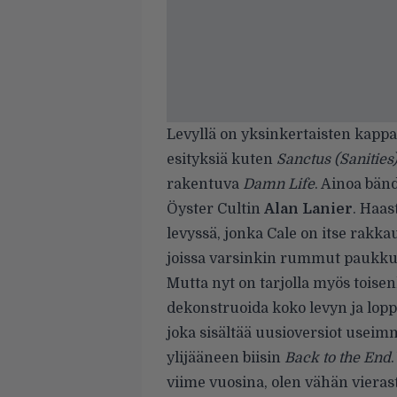
Levyllä on yksinkertaisten kappal
esityksiä kuten
Sanctus (Sanities
rakentuva
Damn Life
. Ainoa bän
Öyster Cultin
Alan Lanier
. Haas
levyssä, jonka Cale on itse rakk
joissa varsinkin rummut paukkuv
Mutta nyt on tarjolla myös toisen
dekonstruoida koko levyn ja lopp
joka sisältää uusioversiot useimmi
ylijääneen biisin
Back to the End
viime vuosina, olen vähän viera