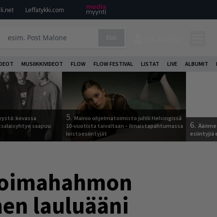
i.net
Leffatykki.com
Etsi
KIRJAUDU
DEOT
MUSIIKKIVIDEOT
FLOW
FLOW FESTIVAL
LISTAT
LIVE
ALBUMIT
5.
yystä: kovassa
Mainio ohjelmatoimisto juhlii Helsingissä
6.
tsalaisyhtye saapuu
10-vuotista taivaltaan – ilmaistapahtumassa
Äärimet
loistoesiintyjät
esiintyjiä
 voimahahmon
hen lauluääni