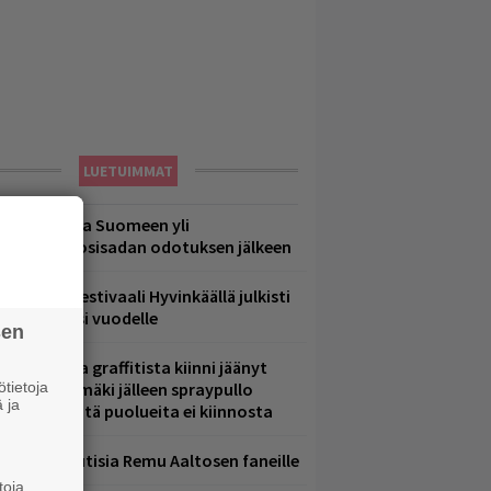
LUETUIMMAT
eezer palaa Suomeen yli
eljännesvuosisadan odotuksen jälkeen
ärimetallifestivaali Hyvinkäällä julkisti
iintyjiä ensi vuodelle
sen
aittomasta graffitista kiinni jäänyt
tietoja
aavo Arhinmäki jälleen spraypullo
 ja
ädessä – näitä puolueita ei kiinnosta
ainioita uutisia Remu Aaltosen faneille
toja