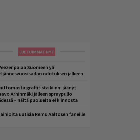
LUETUIMMAT NYT
eezer palaa Suomeen yli
eljännesvuosisadan odotuksen jälkeen
aittomasta graffitista kiinni jäänyt
aavo Arhinmäki jälleen spraypullo
ädessä – näitä puolueita ei kiinnosta
ainioita uutisia Remu Aaltosen faneille