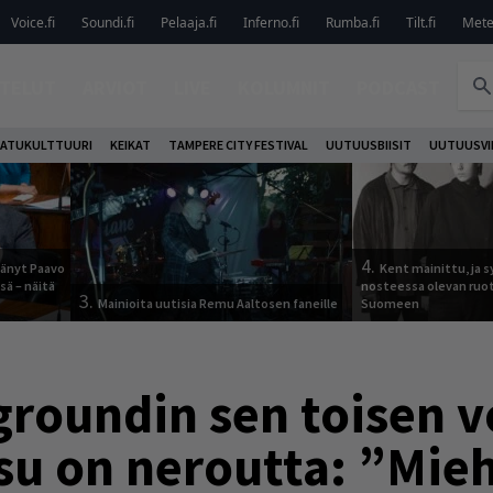
Voice.fi
Soundi.fi
Pelaaja.fi
Inferno.fi
Rumba.fi
Tilt.fi
Metel
TELUT
ARVIOT
LIVE
KOLUMNIT
PODCAST
ATUKULTTUURI
KEIKAT
TAMPERE CITY FESTIVAL
UUTUUSBIISIT
UUTUUSVI
4.
jäänyt Paavo
Kent mainittu, ja s
sä – näitä
nosteessa olevan ruo
3.
Mainioita uutisia Remu Aaltosen faneille
Suomeen
groundin sen toisen
su on neroutta: ”Mie