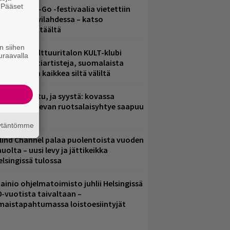
. Pääset
ytäkesä Go-Go -festivaalia vietettiin
e
elsingin Suvilahdessa – katso
uvagalleria täältä
n siihen
elsingin Kulttuuritalon KULT-klubi
uraavalla
arjoaa kulttiartisteja, suomalaista
saamista ja kaikkea siltä väliltä
ent mainittu, ja syystä: kovassa
osteessa olevan ruotsalaisyhtye saapuu
uomeen
äytäntömme
lind Channel palaa puolentoista vuoden
uolta – uusi levy ja jättikeikka
elsingissä tulossa
ainio ohjelmatoimisto juhlii Helsingissä
0-vuotista taivaltaan –
lmaistapahtumassa loistoesiintyjät