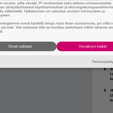
-albumin
Close Watchista
.
i sivuista, joilla vierailit, IP-osoitteestasi sekä laitteesi ominaisuuksista
J
an yksityiskohtaisesti käyttötarkoituksiin ja teknologiakumppaneihimm
H
ieleinen, mutta sofistikoitunut levy syntyi
la välilehdellä. Hylkääminen voi vaikuttaa sivuston toimivuuteen ja
k
yyteen.
studiossa ja Cale on myöhemmin kuvannut
knologiamme voivat käsitellä tietoja myös ilman suostumusta, jos niillä o
iime vuosina legenda on kuitenkin palannut
H
u peruste. Voit vastustaa tätä tai muuttaa asetuksiasi milloin tahansa se
t
s livenä.
lä.
o
Omat valintani
Hyväksyn kaikki
K
n
S
Tietosuojak
B
ta
H
M
1
i