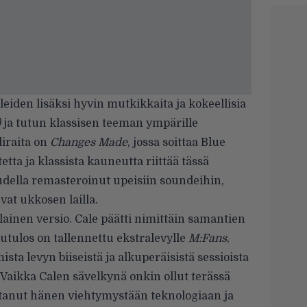
eiden lisäksi hyvin mutkikkaita ja kokeellisia
)
ja tutun klassisen teeman ympärille
diraita on
Changes Made
, jossa soittaa Blue
tetta ja klassista kauneutta riittää tässä
audella remasteroinut upeisiin soundeihin,
at ukkosen lailla.
lainen versio. Cale päätti nimittäin samantien
utulos on tallennettu ekstralevylle
M:Fans
,
sta levyn biiseistä ja alkuperäisistä sessioista
. Vaikka Calen sävelkynä onkin ollut terässä
stanut hänen viehtymystään teknologiaan ja