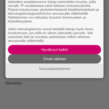
laitteellesi saadaksemme tietoja esimerkiksi sivuista, joilla
vierailit, IP-osoitteestasi sekä laitteesi ominaisuuksista.
Pääset tutustumaan yksityiskohtaisesti käyttötarkoituksiin ja
teknologiakumppaneihimme seuraavalla välilehdellä.
Hylkääminen voi vaikuttaa sivuston toimivuuteen ja
käytettävyyteen.
Toki yhtye tunnustaa esikuvikseen kaikenlaiset
Jotkin teknologiamme voivat käsitellä tietoja myös ilman
suostumusta, jos niillä on siihen oikeutettu peruste. Voit
jylinä- ja kolinabändit Swervedriverista Killing
vastustaa tätä tai muuttaa asetuksiasi milloin tahansa
seuraavalla välilehdellä.
Jokeen, mutta ilmaisu ei ole jäljentämistä tai jonkin
ennalta määrätyn estetiikan toteuttamista.
Hyväksyn kaikki
Ehkä kerrankin siitä, että tekijät ovat
Omat valintani
parikymppisten tulokkaiden sijaan aikamiehiä, on
Tietosuojakäytäntömme
hyötyä. Vaikutteet ovat saaneet jalostua rauhassa,
jolloin taiteellisissa ratkaisuissa on hätiköimätöntä
viisautta.