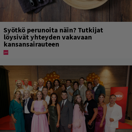
Syötkö perunoita näin? Tutkijat
löysivät yhteyden vakavaan
kansansairauteen