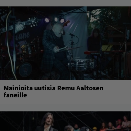
Mainioita uutisia Remu Aaltosen
faneille