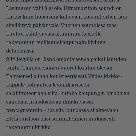
Lasimeren välillä ei ole. Ultramariinin soundi on
kirkas kuin hopeisina kiiltävien koivunlehtien läpi
siivilöityvä päivänvalo, Vuorten soundissa taas
kuuluu kahden vaarakummun keskelle
rakennetun teollisuuskaupungin kivinen
dekadenssi.
Silti levyillä on läsnä omanlaisensa paikallisuuden
tuntu. Tamperelainen Vuoret kuuluu olevan
Tampereella ihan konkreettisesti: Viides kirkko -
kappale pohjautuu legendaariseen
salaliittoteoriaan siitä, kuinka kaupungin kirkkojen
sanotaan muodostavan ilmakuvassa
pentagrammin – jos siis lounaassa sijaitsevaan
Eteläpuistoon olisi suunnitelmien mukaisesti
rakennettu kirkko.