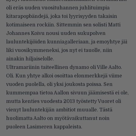
oli eräs uuden vuosituhannen juhlituimpia
kitarapopbändejä, joka toi lyyrisyyden takaisin
kotimaiseen rockiin. Sittemmin sen solisti Matti
Johannes Koivu nousi uuden sukupolven
lauluntekijöiden kunniagalleriaan, ja emoyhtye jäi
liki vuosikymmeneksi, jos nyt ei tauolle, niin
ainakin hiljais­elolle.
Ultramariinin taiteellinen dynamo oli Ville Aalto.
Oli. Kun yhtye alkoi osoittaa elonmerkkejä viime
vuoden puolella, oli yksi joukosta poissa. Sen
kummempaa tietoa Aallon sivuun jäämisestä ei ole,
mutta kenties vuodesta 2013 työstetty Vuoret oli
vienyt lauluntekijän ambitiot muualle. Tästä
huolimatta Aalto on myötävaikuttanut noin
puoleen Lasimeren kappaleista.