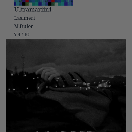
Ultramariini
-
Lasimeri
M.Dulor
7,4 / 10