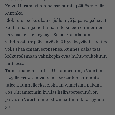
Koivu Ultramariinin nelos­albumin päätösraidalla
Aurinko.
Elokuu on se kuukausi, jolloin yö ja päivä palaavat
kohtaamaan ja heittämään toisilleen ohimennen
terveiset ennen syksyä. Se on eräänlainen
vahdinvaihto: päivä nyökkää hyväksyvästi ja viittoo
yölle sijaa omaan soppeensa, kunnes palaa taas
kolkuttelemaan vahtikopin ovea huhti-toukokuun
taitteessa.
Tämä dualismi tuntuu Ultramariinin ja Vuorten
levyillä erityisen vahvana. Varsinkin, kun niitä
tulee kuunnelleeksi elokuun viimeisinä päivinä.
Jos Ultramariinin kuulas helinäpopsoundi on
päivä, on Vuorten melodramaattinen kitarajylinä
yö.