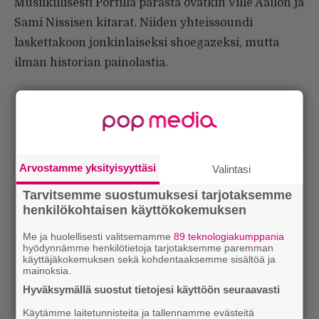
Musiikillisesti Portilla parasta ovatkin Ville Aallon ja
Sami Nissisen kitarat. Niiden yhteissoundi
laskettakoon jonkinlaiseksi shoegazeksi, mutta
ilman historian painolastia.
Arvostamme yksityisyyttäsi
Valintasi
Tarvitsemme suostumuksesi tarjotaksemme
henkilökohtaisen käyttökokemuksen
Me ja huolellisesti valitsemamme
89 teknologiakumppania
hyödynnämme henkilötietoja tarjotaksemme paremman
käyttäjäkokemuksen sekä kohdentaaksemme sisältöä ja
mainoksia.
Hyväksymällä suostut tietojesi käyttöön seuraavasti
Käytämme laitetunnisteita ja tallennamme evästeitä