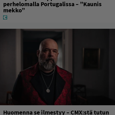
perhelomalla Portugalissa – ”Kaunis
mekko”
Huomenna se ilmestyy – CMX:stä tutun