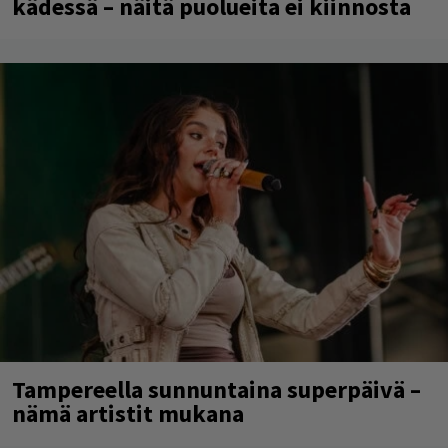
kädessä – näitä puolueita ei kiinnosta
Tampereella sunnuntaina superpäivä –
nämä artistit mukana