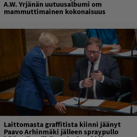
A.W. Yrjänän uutuusalbumi om
mammuttimainen kokonaisuus
Laittomasta graffitista kiinni jäänyt
Paavo Arhinmäki jälleen spraypullo