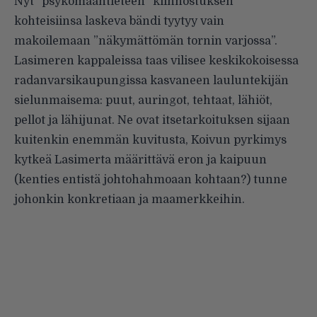
Nyt ”psykomaantieteen” kiinnostuksen
kohteisiinsa laskeva bändi tyytyy vain
makoilemaan ”näkymättömän tornin varjossa”.
Lasimeren kappaleissa taas vilisee keskikokoisessa
radanvarsikaupungissa kasvaneen lauluntekijän
sielunmaisema: puut, auringot, tehtaat, lähiöt,
pellot ja lähijunat. Ne ovat itsetarkoituksen sijaan
kuitenkin enemmän kuvitusta, Koivun pyrkimys
kytkeä Lasimerta määrittävä eron ja kaipuun
(kenties entistä johtohahmoaan kohtaan?) tunne
johonkin konkretiaan ja maamerkkeihin.