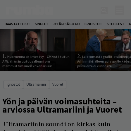
HAASTATTELUT
SINGLET
JYTÄKESÄ GO GO
IGNOSTOT
STEELFEST
K
1.
2.
Huomenna se ilmestyy – CMX:stä tutun
Laittomasta graffitista kiinni 
A.W. Yrjänän uutuusalbumi om
Arhinmäki jälleen spraypullo kädes
mammuttimainen kokonaisuus
puolueita ei kiinnosta
ignostot
Ultramariini
Vuoret
Yön ja päivän voimasuhteita –
arviossa Ultramariini ja Vuoret
Ultramariinin soundi on kirkas kuin