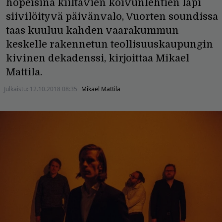
hopeisina kiiltävien koivunlehtien läpi
siivilöityvä päivänvalo, Vuorten soundissa
taas kuuluu kahden vaarakummun
keskelle rakennetun teollisuuskaupungin
kivinen dekadenssi, kirjoittaa Mikael
Mattila.
Julkaistu:
12.10.2018 08:35
Mikael Mattila