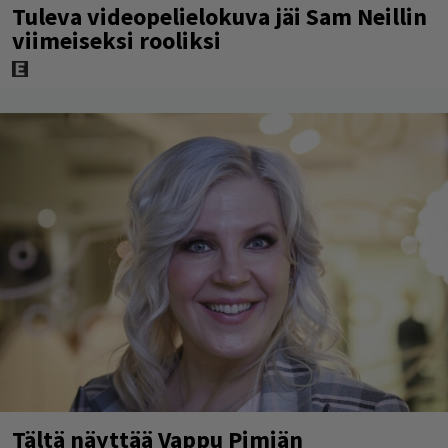
Tuleva videopelielokuva jäi Sam Neillin
viimeiseksi rooliksi
Tältä näyttää Vappu Pimiän