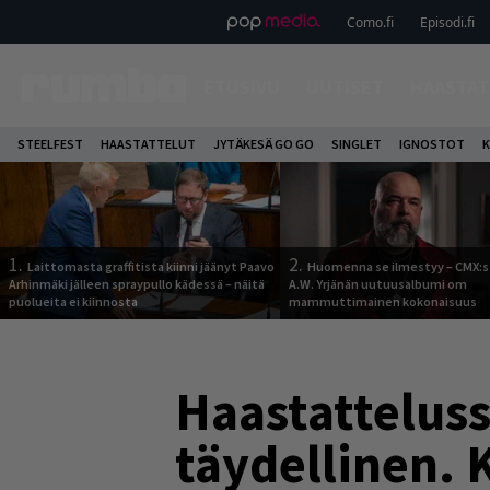
Como.fi
Episodi.fi
ETUSIVU
UUTISET
HAASTAT
STEELFEST
HAASTATTELUT
JYTÄKESÄ GO GO
SINGLET
IGNOSTOT
K
1.
2.
Laittomasta graffitista kiinni jäänyt Paavo
Huomenna se ilmestyy – CMX:s
Arhinmäki jälleen spraypullo kädessä – näitä
A.W. Yrjänän uutuusalbumi om
puolueita ei kiinnosta
mammuttimainen kokonaisuus
Haastattelus
täydellinen. 