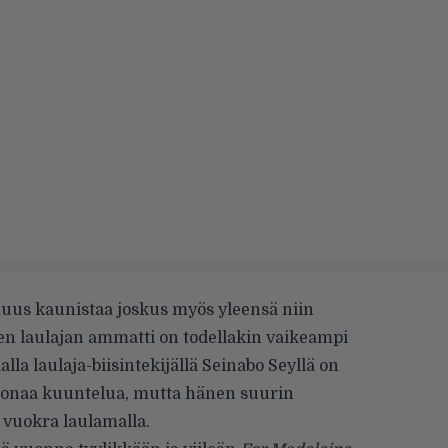
muus kaunistaa joskus myös yleensä niin
tten laulajan ammatti on todellakin vaikeampi
alla laulaja-biisintekijällä Seinabo Seyllä on
ljoonaa kuuntelua, mutta hänen suurin
vuokra laulamalla.