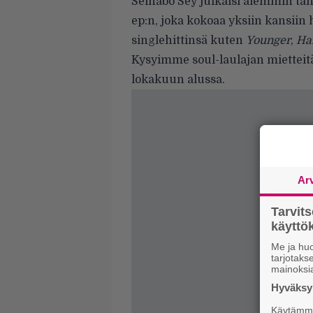
Seinabo Sey julkaisi aiemmin tän
ep:n, joka kokoaa yksiin kansii
singlehittinsä kuten
Younger
,
Ha
Kysyimme soul-laulajan miettei
lokakuun alussa.
Ar
Tarvit
käytt
Me ja huo
tarjotak
mainoksi
Hyväksym
Käytämme 