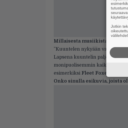
esimerkiks
tutustuma
seuraaval
käytettäv
Jotkin te
oikeutett
välilehdel
Millaisesta musiikista pidät?
”Kuuntelen nykyään valtavan paljo
Lapsena kuuntelin paljon urbaani
monipuolisemmin kaikkea. Lapse
esimerkiksi
Fleet Foxesia
tai
Si
Onko sinulla esikuvia, joista o