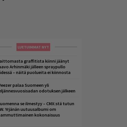
LUETUIMMAT NYT
aittomasta graffitista kiinni jäänyt
aavo Arhinmäki jälleen spraypullo
ädessä – näitä puolueita ei kiinnosta
eezer palaa Suomeen yli
eljännesvuosisadan odotuksen jälkeen
uomenna se ilmestyy – CMX:stä tutun
.W. Yrjänän uutuusalbumi om
ammuttimainen kokonaisuus