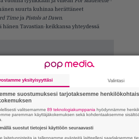
ä vuonna tyylikkään ja viileän
For Madeleine
-
n hänen suurta kuhinaa herättäneet
rd Time
ja
Pistols at Dawn
.
tä hänen Tavastian-keikkansa yhteydessä
vostamme yksityisyyttäsi
Valintasi
semme suostumuksesi tarjotaksemme henkilökohtai
ökokemuksen
W
lellisesti valitsemamme
89 teknologiakumppania
hyödynnämme henkilö
semme paremman käyttäjäkokemuksen sekä kohdentaaksemme sisältöä
n
a.
ällä suostut tietojesi käyttöön seuraavasti
Ä
es
laitetunnisteita ja tallennamme evästeitä laitteellesi saadaksemme tie