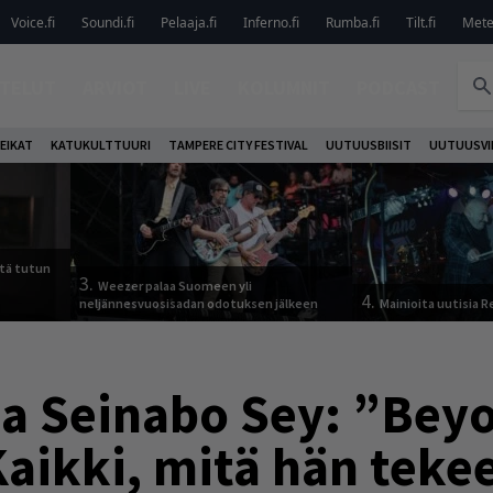
Voice.fi
Soundi.fi
Pelaaja.fi
Inferno.fi
Rumba.fi
Tilt.fi
Metel
TELUT
ARVIOT
LIVE
KOLUMNIT
PODCAST
EIKAT
KATUKULTTUURI
TAMPERE CITY FESTIVAL
UUTUUSBIISIT
UUTUUSVI
tä tutun
3.
Weezer palaa Suomeen yli
4.
neljännesvuosisadan odotuksen jälkeen
Mainioita uutisia 
sa Seinabo Sey: ”Bey
Kaikki, mitä hän teke