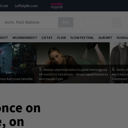
i.net
Leffatykki.com
Etsi
KIRJAUDU
DEOT
MUSIIKKIVIDEOT
LISTAT
FLOW
FLOW FESTIVAL
ALBUMIT
KUVAG
5.
6.
Mainio ohjelmatoimisto juhlii Helsingissä
Kent ma
10-vuotista taivaltaan – ilmaistapahtumassa
nosteessa
Remu Aaltosen faneille
loistoesiintyjät
Suomeen
once on
e, on