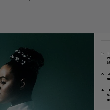
L
P
k
W
n
H
A
m