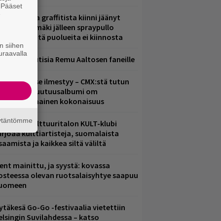
. Pääset
e
aittomasta graffitista kiinni jäänyt
aavo Arhinmäki jälleen spraypullo
ädessä – näitä puolueita ei kiinnosta
n siihen
uraavalla
ainioita uutisia Remu Aaltosen faneille
uomenna se ilmestyy – CMX:stä tutun
.W. Yrjänän uutuusalbumi om
ammuttimainen kokonaisuus
äytäntömme
elsingin Kulttuuritalon KULT-klubi
arjoaa kulttiartisteja, suomalaista
saamista ja kaikkea siltä väliltä
ent mainittu, ja syystä: kovassa
osteessa olevan ruotsalaisyhtye saapuu
uomeen
ytäkesä Go-Go -festivaalia vietettiin
elsingin Suvilahdessa – katso