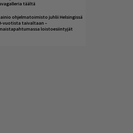
uvagalleria täältä
ainio ohjelmatoimisto juhlii Helsingissä
0-vuotista taivaltaan –
lmaistapahtumassa loistoesiintyjät