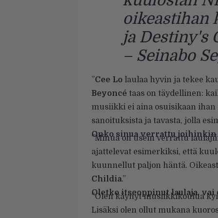
kuulostan Ni
oikeastihan 
ja Destiny's 
– Seinabo S
”
Cee Lo
laulaa hyvin ja tekee ka
Beyoncé
taas on täydellinen: kai
musiikki ei aina osuisikaan ihan
sanoituksista ja tavasta, jolla es
Onko sinua verrattu joihinkin t
”Minua on usein verrattu laulajii
ajattelevat esimerkiksi, että kuu
kuunnellut paljon häntä. Oikea
Childia
.”
Oletko itseoppinut laulaja, vai
”Olen käynyt musiikkikoulua kym
Lisäksi olen ollut mukana kuoross