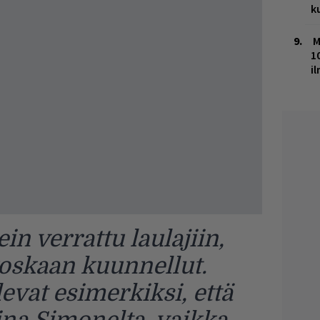
k
M
1
i
n verrattu laulajiin,
 koskaan kuunnellut.
levat esimerkiksi, että