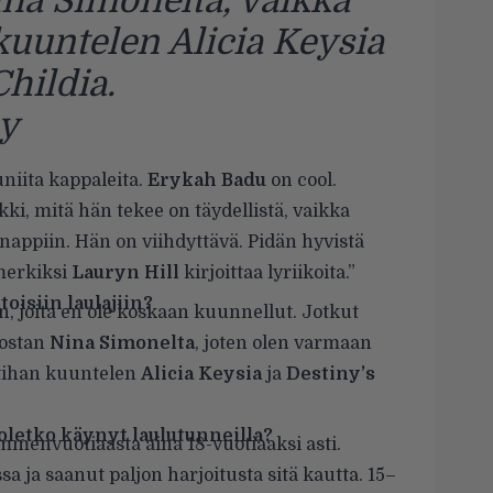
na Simonelta, vaikka
kuuntelen Alicia Keysia
Childia.
ey
uniita kappaleita.
Erykah Badu
on cool.
kki, mitä hän tekee on täydellistä, vaikka
 nappiin. Hän on viihdyttävä. Pidän hyvistä
imerkiksi
Lauryn Hill
kirjoittaa lyriikoita.”
oisiin laulajiin?
n, joita en ole koskaan kuunnellut. Jotkut
lostan
Nina Simonelta
, joten olen varmaan
stihan kuuntelen
Alicia Keysia
ja
Destiny’s
 oletko käynyt laulutunneilla?
menvuotiaasta aina 18-vuotiaaksi asti.
a ja saanut paljon harjoitusta sitä kautta. 15–