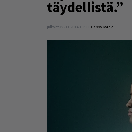
täydellistä.”
Julkaistu:
8.11.2014 10:00
Hanna Karpio