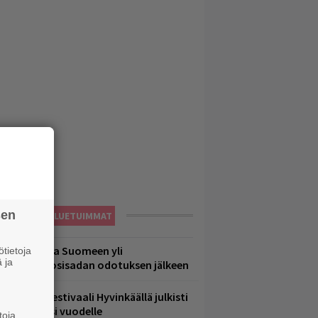
sen
LUETUIMMAT
eezer palaa Suomeen yli
tietoja
 ja
eljännesvuosisadan odotuksen jälkeen
ärimetallifestivaali Hyvinkäällä julkisti
iintyjiä ensi vuodelle
toja