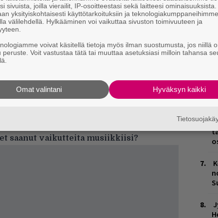
i sivuista, joilla vierailit, IP-osoitteestasi sekä laitteesi ominaisuuksista
an yksityiskohtaisesti käyttötarkoituksiin ja teknologiakumppaneihimm
L
la välilehdellä. Hylkääminen voi vaikuttaa sivuston toimivuuteen ja
P
yyteen.
k
knologiamme voivat käsitellä tietoja myös ilman suostumusta, jos niillä o
u peruste. Voit vastustaa tätä tai muuttaa asetuksiasi milloin tahansa se
M
lä.
H
n erilaista musiikkia. Pidän soul-laulajista.
Omat valintani
Hyväksyn kaikki
A
a musiikkia, mutta nyt yritän kuunnella vielä
m
na en varmaankaan olisi kuunnellut
Tietosuojak
H
mon & Garfunkelia
.”
t
let saanut vaikutteita musiikkiisi?
o
K
n
S
J
H