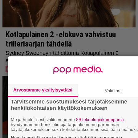
Arvostamme yksityisyyttäsi
Valintasi
Tarvitsemme suostumuksesi tarjotaksemme
henkilökohtaisen käyttökokemuksen
Me ja huolellisesti valitsemamme
89 teknologiakumppania
hyödynnämme henkilötietoja tarjotaksemme paremman
käyttäjäkokemuksen sekä kohdentaaksemme sisältöä ja mainoks
Hyväksymällä suostut tietojesi käyttöön seuraavasti