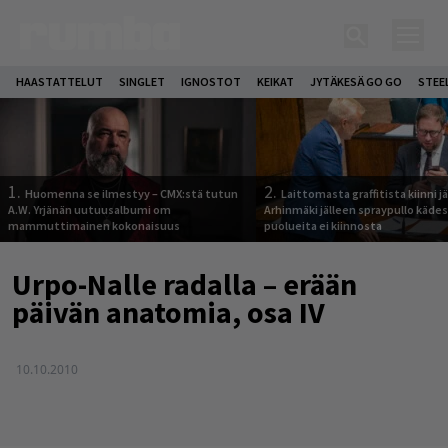
HAASTATTELUT
SINGLET
IGNOSTOT
KEIKAT
JYTÄKESÄ GO GO
STEE
1.
2.
Huomenna se ilmestyy – CMX:stä tutun
Laittomasta graffitista kiinni 
A.W. Yrjänän uutuusalbumi om
Arhinmäki jälleen spraypullo kädes
mammuttimainen kokonaisuus
puolueita ei kiinnosta
Urpo-Nalle radalla – erään
päivän anatomia, osa IV
10.10.2010