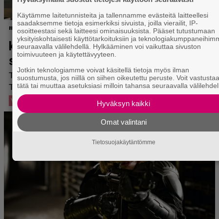
Käytämme laitetunnisteita ja tallennamme evästeitä laitteellesi
saadaksemme tietoja esimerkiksi sivuista, joilla vierailit, IP-
osoitteestasi sekä laitteesi ominaisuuksista. Pääset tutustumaan
yksityiskohtaisesti käyttötarkoituksiin ja teknologiakumppaneihi
seuraavalla välilehdellä. Hylkääminen voi vaikuttaa sivuston
toimivuuteen ja käytettävyyteen.
Jotkin teknologiamme voivat käsitellä tietoja myös ilman
suostumusta, jos niillä on siihen oikeutettu peruste. Voit vastusta
tätä tai muuttaa asetuksiasi milloin tahansa seuraavalla välilehdel
Hyväksyn kaikki
Omat valintani
Tietosuojakäytäntömme