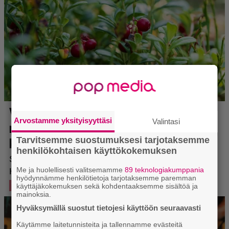
Arvostamme yksityisyyttäsi
Valintasi
Tarvitsemme suostumuksesi tarjotaksemme
henkilökohtaisen käyttökokemuksen
Me ja huolellisesti valitsemamme
89 teknologiakumppania
hyödynnämme henkilötietoja tarjotaksemme paremman
käyttäjäkokemuksen sekä kohdentaaksemme sisältöä ja
mainoksia.
Hyväksymällä suostut tietojesi käyttöön seuraavasti
Käytämme laitetunnisteita ja tallennamme evästeitä