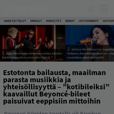
HAASTATTELUT
SINGLET
IGNOSTOT
KEIKAT
UUTUUSBIISIT
UUTUUS
2.
Valtava Yle 100 vuotta -tapah
1.
Eppu Normaalin viimeinen keikka tänään –
Veikkaus Arenalla syyskuussa – m
katso kuvagalleria torstailta täältä
metalliklassikot-konsertti
Estotonta bailausta, maailman
parasta musiikkia ja
yhteisöllisyyttä – ”kotibileiksi”
kaavaillut Beyoncé-bileet
paisuivat eeppisiin mittoihin
Beyoncé-bileiden taustalla oli Rumban