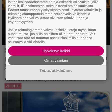
laitteellesi saadaksemme tietoja esimerkiksi sivuista, joilla
vierailit, IP-osoitteestasi sekä laitteesi ominaisuuksista.
Pääset tutustumaan yksityiskohtaisesti käyttötarkoituksiin ja
teknologiakumppaneihimme seuraavalla välilehdellä.
Hylkääminen voi vaikuttaa sivuston toimivuuteen ja
käytettävyyteen.
Jotkin teknologiamme voivat käsitellä tietoja myös ilman
suostumusta, jos niillä on siihen oikeutettu peruste. Voit
vastustaa tätä tai muuttaa asetuksiasi milloin tahansa
seuraavalla välilehdellä.
Hyväksyn kaikki
Omat valintani
Tietosuojakäytäntömme