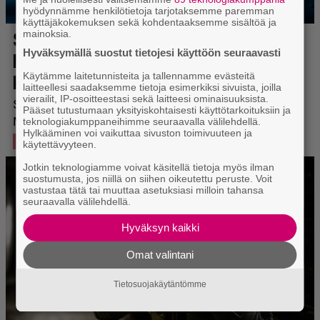
hyödynnämme henkilötietoja tarjotaksemme paremman
käyttäjäkokemuksen sekä kohdentaaksemme sisältöä ja
mainoksia.
Hyväksymällä suostut tietojesi käyttöön seuraavasti
Käytämme laitetunnisteita ja tallennamme evästeitä
laitteellesi saadaksemme tietoja esimerkiksi sivuista, joilla
vierailit, IP-osoitteestasi sekä laitteesi ominaisuuksista.
Pääset tutustumaan yksityiskohtaisesti käyttötarkoituksiin ja
teknologiakumppaneihimme seuraavalla välilehdellä.
Hylkääminen voi vaikuttaa sivuston toimivuuteen ja
käytettävyyteen.
Jotkin teknologiamme voivat käsitellä tietoja myös ilman
suostumusta, jos niillä on siihen oikeutettu peruste. Voit
vastustaa tätä tai muuttaa asetuksiasi milloin tahansa
seuraavalla välilehdellä.
Hyväksyn kaikki
Omat valintani
Tietosuojakäytäntömme