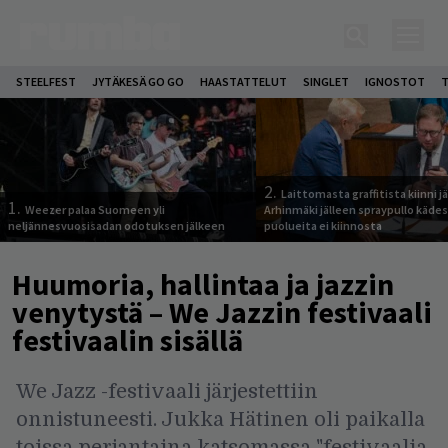
STEELFEST
JYTÄKESÄ GO GO
HAASTATTELUT
SINGLET
IGNOSTOT
T
2.
Laittomasta graffitista kiinni 
1.
Weezer palaa Suomeen yli
Arhinmäki jälleen spraypullo kädes
neljännesvuosisadan odotuksen jälkeen
puolueita ei kiinnosta
Huumoria, hallintaa ja jazzin
venytystä – We Jazzin festivaali
festivaalin sisällä
We Jazz -festivaali järjestettiin
onnistuneesti. Jukka Hätinen oli paikalla
toissa perjantaina katsomassa "festivaalia