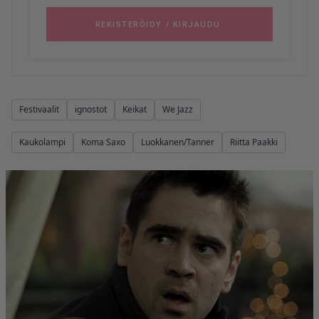
Festivaalit
ignostot
Keikat
We Jazz
Kaukolampi
Koma Saxo
Luokkanen/Tanner
Riitta Paakki