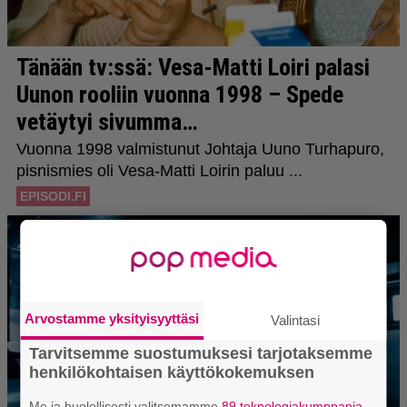
Arvostamme yksityisyyttäsi
Valintasi
Tarvitsemme suostumuksesi tarjotaksemme
henkilökohtaisen käyttökokemuksen
Me ja huolellisesti valitsemamme
89 teknologiakumppania