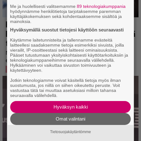
Me ja huolellisesti valitsemamme
89 teknologiakumppania
hyödynnämme henkilötietoja tarjotaksemme paremman
käyttäjäkokemuksen sekä kohdentaaksemme sisältöä ja
mainoksia.
Hyväksymällä suostut tietojesi käyttöön seuraavasti
Käytämme laitetunnisteita ja tallennamme evästeitä
laitteellesi saadaksemme tietoja esimerkiksi sivuista, joilla
vierailit, IP-osoitteestasi sekä laitteesi ominaisuuksista.
Pääset tutustumaan yksityiskohtaisesti käyttötarkoituksiin ja
teknologiakumppaneihimme seuraavalla välilehdellä.
Hylkääminen voi vaikuttaa sivuston toimivuuteen ja
käytettävyyteen.
Jotkin teknologiamme voivat käsitellä tietoja myös ilman
suostumusta, jos niillä on siihen oikeutettu peruste. Voit
vastustaa tätä tai muuttaa asetuksiasi milloin tahansa
seuraavalla välilehdellä.
Hyväksyn kaikki
Omat valintani
Tietosuojakäytäntömme