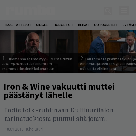
HAASTATTELUT
SINGLET
IGNOSTOT
KEIKAT
UUTUUSBIISIT
JYTÄKE
1.
2.
Huomenna se ilmestyy – CMX:stä tutun
Laittomasta graffitista kiinni 
A.W. Yrjänän uutuusalbumi om
Arhinmäki jälleen spraypullo kädes
mammuttimainen kokonaisuus
puolueita ei kiinnosta
Iron & Wine vakuutti muttei
päästänyt lähelle
Indie folk -ruhtinaan Kulttuuritalon
tarinatuokiosta puuttui sitä jotain.
18.01.2018
Juho Lauri