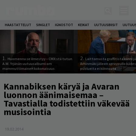
HAASTATTELUT
SINGLET
IGNOSTOT
KEIKAT
UUTUUSBIISIT
UUTUUS
1.
2.
Huomenna se ilmestyy – CMX:stä tutun
Laittomasta graffitista kiinni 
A.W. Yrjänän uutuusalbumi om
Arhinmäki jälleen spraypullo kädes
mammuttimainen kokonaisuus
puolueita ei kiinnosta
Kannabiksen käryä ja Avaran
luonnon äänimaisemaa –
Tavastialla todistettiin väkevää
musisointia
19.02.2014