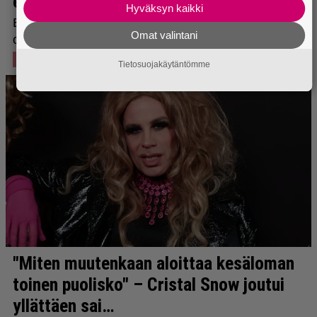
Hyväksyn kaikki
Omat valintani
Tietosuojakäytäntömme