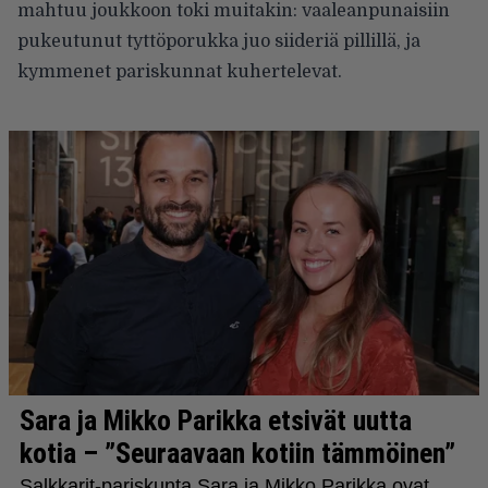
mahtuu joukkoon toki muitakin: vaaleanpunaisiin
pukeutunut tyttöporukka juo siideriä pillillä, ja
kymmenet pariskunnat kuhertelevat.