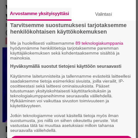
Arvostamme yksityisyyttäsi
Valintasi
Tarvitsemme suostumuksesi tarjotaksemme
henkilökohtaisen käyttökokemuksen
Me ja huolellisesti valitsemamme
89 teknologiakumppania
hyödynnämme henkilötietoja tarjotaksemme paremman
käyttäjäkokemuksen sekä kohdentaaksemme sisältöä ja
mainoksia.
Hyväksymällä suostut tietojesi käyttöön seuraavasti
Käytämme laitetunnisteita ja tallennamme evästeitä laitteellesi
saadaksemme tietoja esimerkiksi sivuista, joilla vierailit, IP-
osoitteestasi sekä laitteesi ominaisuuksista. Pääset
tutustumaan yksityiskohtaisesti käyttötarkoituksiin ja
teknologiakumppaneihimme seuraavalla välilehdellä.
Hylkääminen voi vaikuttaa sivuston toimivuuteen ja
käytettävyyteen.
Jotkin teknologiamme voivat käsitellä tietoja myös ilman
suostumusta, jos niillä on siihen oikeutettu peruste. Voit
vastustaa tätä tai muuttaa asetuksiasi milloin tahansa
seuraavalla välilehdellä.