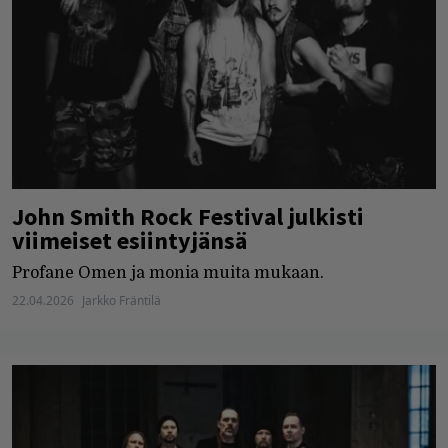
John Smith Rock Festival julkisti
viimeiset esiintyjänsä
Profane Omen ja monia muita mukaan.
22.04.2026
Jarkko Fräntilä