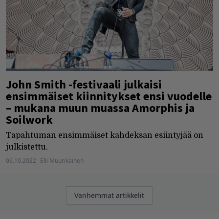
John Smith -festivaali julkaisi
ensimmäiset kiinnitykset ensi vuodelle
– mukana muun muassa Amorphis ja
Soilwork
Tapahtuman ensimmäiset kahdeksan esiintyjää on
julkistettu.
06.10.2022
Elli Muurikainen
Artikkelien
Vanhemmat artikkelit
selaus