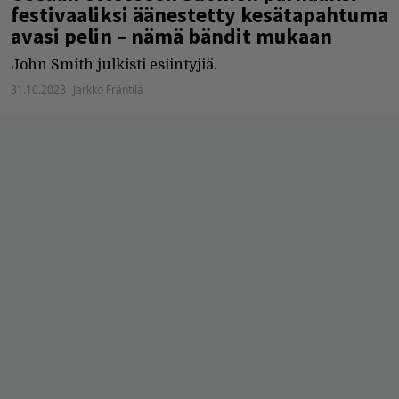
festivaaliksi äänestetty kesätapahtuma
avasi pelin – nämä bändit mukaan
John Smith julkisti esiintyjiä.
31.10.2023
Jarkko Fräntilä