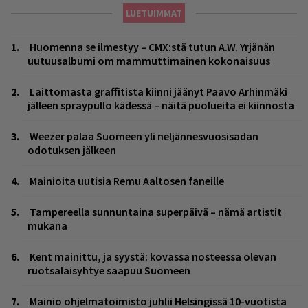
LUETUIMMAT
Huomenna se ilmestyy – CMX:stä tutun A.W. Yrjänän
uutuusalbumi om mammuttimainen kokonaisuus
Laittomasta graffitista kiinni jäänyt Paavo Arhinmäki
jälleen spraypullo kädessä – näitä puolueita ei kiinnosta
Weezer palaa Suomeen yli neljännesvuosisadan
odotuksen jälkeen
Mainioita uutisia Remu Aaltosen faneille
Tampereella sunnuntaina superpäivä – nämä artistit
mukana
Kent mainittu, ja syystä: kovassa nosteessa olevan
ruotsalaisyhtye saapuu Suomeen
Mainio ohjelmatoimisto juhlii Helsingissä 10-vuotista