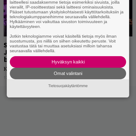
laitteellesi saadaksemme tietoja esimerkiksi sivuista, joilla
vierailit, IP-osoitteestasi sekä laitteesi ominaisuuksista.
Pääset tutustumaan yksityiskohtaisesti käyttötarkoituksiin ja
teknologiakumppaneihimme seuraavalla välilehdellä.
Hylkääminen voi vaikuttaa sivuston toimivuuteen ja
käytettävyyteen.
Jotkin teknologiamme voivat käsitellä tietoja myös ilman
suostumusta, jos niillä on siihen oikeutettu peruste. Voit
Supersuosituksi noussut kotimainen
vastustaa tätä tai muuttaa asetuksiasi milloin tahansa
John Smith -festivaali julkisti lisää
seuraavalla välilehdellä.
bändejä ensi kesälle
Hyväksyn kaikki
Kovaa kattausta tulossa taas!
Omat valintani
17.11.2022
Jarkko Fräntilä
Tietosuojakäytäntömme