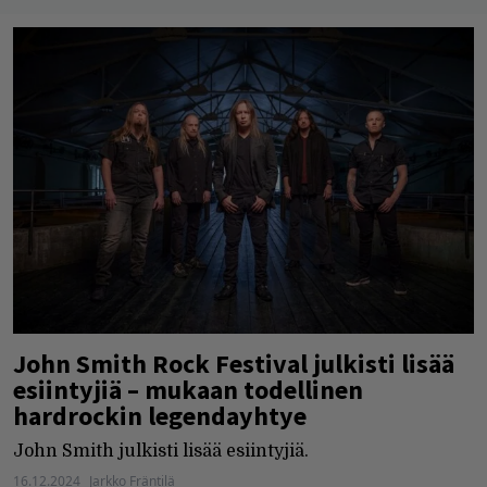
John Smith Rock Festival julkisti lisää
esiintyjiä – mukaan todellinen
hardrockin legendayhtye
John Smith julkisti lisää esiintyjiä.
16.12.2024
Jarkko Fräntilä