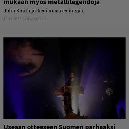
mukaan myös metallilegendoja
John Smith julkisti uusia esiintyjiä.
13.12.2023
Jarkko Fräntilä
Useaan otteeseen Suomen parhaaksi