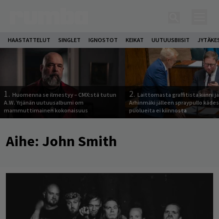
HAASTATTELUT
SINGLET
IGNOSTOT
KEIKAT
UUTUUSBIISIT
JYTÄKE
1.
2.
Huomenna se ilmestyy – CMX:stä tutun
Laittomasta graffitista kiinni 
A.W. Yrjänän uutuusalbumi om
Arhinmäki jälleen spraypullo kädes
mammuttimainen kokonaisuus
puolueita ei kiinnosta
Aihe:
John Smith