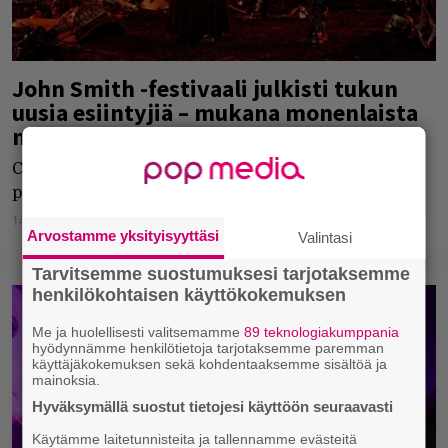
John Smith -festivaali julkisti tukun
uusia esiintyjiä – mukana monenlaista
metallia
Cradle of Filth on kiinnitetty avauspäivän
pääesiintyjäksi.
14.01.2023
Elli Muurikainen
Arvostamme yksityisyyttäsi
Valintasi
Tarvitsemme suostumuksesi tarjotaksemme
henkilökohtaisen käyttökokemuksen
Me ja huolellisesti valitsemamme
89 teknologiakumppania
hyödynnämme henkilötietoja tarjotaksemme paremman
käyttäjäkokemuksen sekä kohdentaaksemme sisältöä ja
mainoksia.
Hyväksymällä suostut tietojesi käyttöön seuraavasti
Käytämme laitetunnisteita ja tallennamme evästeitä