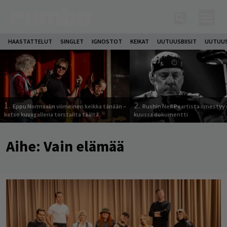
HAASTATTELUT
SINGLET
IGNOSTOT
KEIKAT
UUTUUSBIISIT
UUTUUS
1.
2.
Eppu Normaalin viimeinen keikka tänään –
Rushin Neil Peartista ilmestyy 
katso kuvagalleria torstailta täältä
kuussa dokumentti
Aihe:
Vain elämää