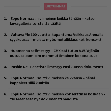
LUETUIMMAT
Eppu Normaalin viimeinen keikka tänään – katso
kuvagalleria torstailta täältä
Valtava Yle 100 vuotta -tapahtuma Veikkaus Arenalla
syyskuussa – muista myös metalliklassikot-konsertti
Huomenna se ilmestyy – CMX:stä tutun A.W. Yrjänän
uutuusalbumi om mammuttimainen kokonaisuus
Rushin Neil Peartista ilmestyy ensi kuussa dokumentti
Eppu Normaali soitti viimeisen keikkansa – nämä
kappaleet sillä kuultiin
Eppu Normaali soitti viimeisen konserttinsa koskaan –
Yle Areenassa nyt dokumentti bändistä