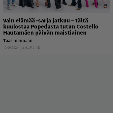
Vain elämää -sarja jatkuu – tältä
kuulostaa Popedasta tutun Costello
Hautamäen päivän maistiainen
Taas mennään!
10.09.2024
Jarkko Fräntilä