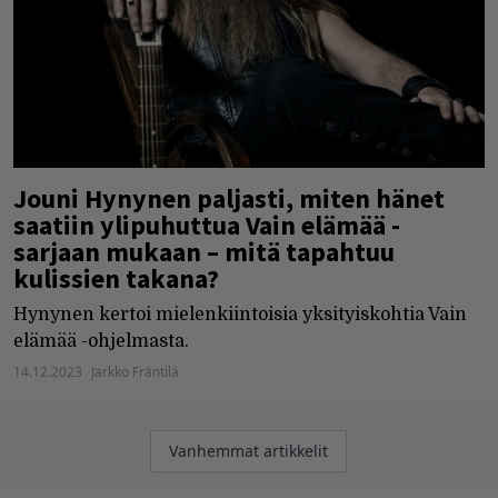
Jouni Hynynen paljasti, miten hänet
saatiin ylipuhuttua Vain elämää -
sarjaan mukaan – mitä tapahtuu
kulissien takana?
Hynynen kertoi mielenkiintoisia yksityiskohtia Vain
elämää -ohjelmasta.
14.12.2023
Jarkko Fräntilä
Artikkelien
Vanhemmat artikkelit
selaus