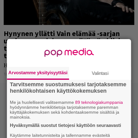
Hynynen yllätti Vain elämää -sarjan
uusimmassa jaksossa : ”Tämän biisin
tahdissa ei ehkä voi hyvää joulua
toivotella, mutta…”
Hynynen joulumielellä. Tai "joulumielellä".
Arvostamme yksityisyyttäsi
Valintasi
18.12.2023
Jarkko Fräntilä
Tarvitsemme suostumuksesi tarjotaksemme
henkilökohtaisen käyttökokemuksen
Me ja huolellisesti valitsemamme
89 teknologiakumppania
hyödynnämme henkilötietoja tarjotaksemme paremman
käyttäjäkokemuksen sekä kohdentaaksemme sisältöä ja
mainoksia.
Hyväksymällä suostut tietojesi käyttöön seuraavasti
Käytämme laitetunnisteita ja tallennamme evästeitä