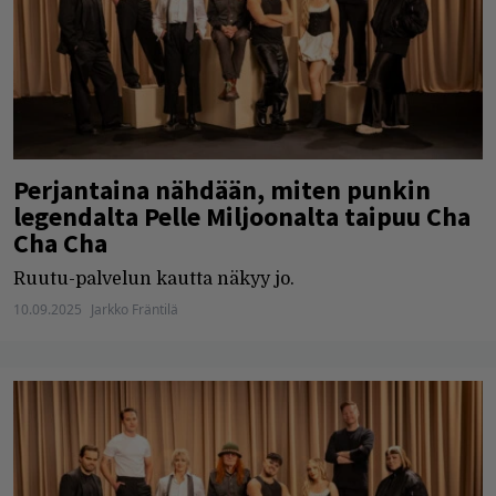
Perjantaina nähdään, miten punkin
legendalta Pelle Miljoonalta taipuu Cha
Cha Cha
Ruutu-palvelun kautta näkyy jo.
10.09.2025
Jarkko Fräntilä