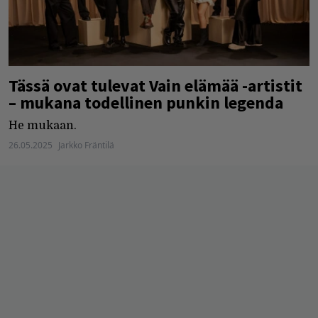
Tässä ovat tulevat Vain elämää -artistit
– mukana todellinen punkin legenda
He mukaan.
26.05.2025
Jarkko Fräntilä