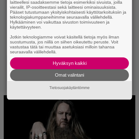
laitteellesi saadaksemme tietoja esimerkiksi sivuista, joilla
vierailit, IP-osoitteestasi sekä laitteesi ominaisuuksista.
Pääset tutustumaan yksityiskohtaisesti käyttötarkoituksiin ja
teknologiakumppaneihimme seuraavalla välilehdellä.
Hylkääminen voi vaikuttaa sivuston toimivuuteen ja
käytettävyyteen.
Jotkin teknologiamme voivat käsitellä tietoja myös ilman
suostumusta, jos niillä on siihen oikeutettu peruste. Voit
vastustaa tätä tai muuttaa asetuksiasi milloin tahansa
seuraavalla välilehdellä.
Hyväksyn kaikki
Omat valintani
Tietosuojakäytäntömme