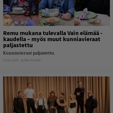
Remu mukana tulevalla Vain elämää -
kaudella – myös muut kunniavieraat
paljastettu
Kunniavieraat paljastettu.
23.06.2025
Jarkko Fräntilä