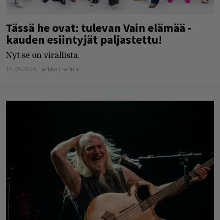
Tässä he ovat: tulevan Vain elämää -
kauden esiintyjät paljastettu!
Nyt se on virallista.
15.05.2024
Jarkko Fräntilä