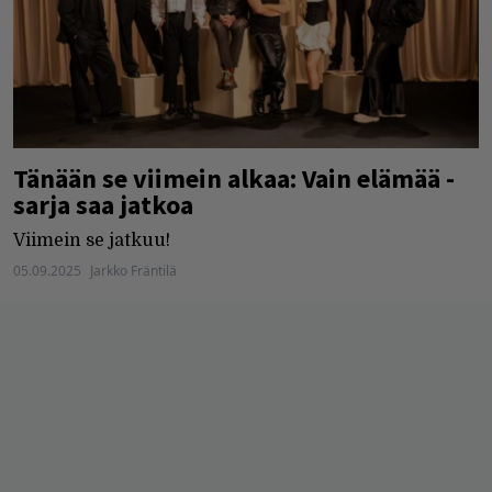
Tänään se viimein alkaa: Vain elämää -
sarja saa jatkoa
Viimein se jatkuu!
05.09.2025
Jarkko Fräntilä