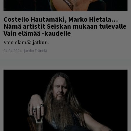
Costello Hautamäki, Marko Hietala…
Nämä artistit Seiskan mukaan tulevalle
Vain elämää -kaudelle
Vain elämää jatkuu.
04.04.2024
Jarkko Fräntilä