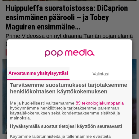
Arvostamme yksityisyyttäsi
Valintasi
Tarvitsemme suostumuksesi tarjotaksemme
henkilökohtaisen käyttökokemuksen
Me ja huolellisesti valitsemamme
89 teknologiakumppania
hyödynnämme henkilötietoja tarjotaksemme paremman
käyttäjäkokemuksen sekä kohdentaaksemme sisältöä ja
mainoksia.
Hyväksymällä suostut tietojesi käyttöön seuraavasti
Käytämme laitetunnisteita ja tallennamme evästeitä