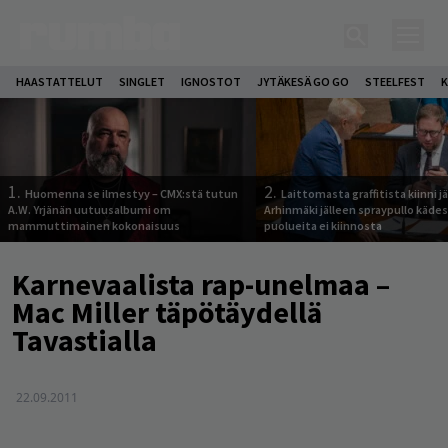
HAASTATTELUT
SINGLET
IGNOSTOT
JYTÄKESÄ GO GO
STEELFEST
K
1.
2.
Huomenna se ilmestyy – CMX:stä tutun
Laittomasta graffitista kiinni 
A.W. Yrjänän uutuusalbumi om
Arhinmäki jälleen spraypullo kädes
mammuttimainen kokonaisuus
puolueita ei kiinnosta
Karnevaalista rap-unelmaa –
Mac Miller täpötäydellä
Tavastialla
22.09.2011