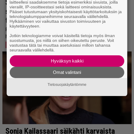
laitteellesi saadaksemme tietoja esimerkiksi sivuista, joilla
vierailit, IP-osoitteestasi sekä laitteesi ominaisuuksista.
Pääset tutustumaan yksityiskohtaisesti käyttötarkoituksiin ja
teknologiakumppaneihimme seuraavalla välilehdellä.
Hylkääminen voi vaikuttaa sivuston toimivuuteen ja
käytettävyyteen.
Jotkin teknologiamme voivat käsitellä tietoja myös ilman
suostumusta, jos niillä on siihen oikeutettu peruste. Voit
vastustaa tätä tai muuttaa asetuksiasi milloin tahansa
seuraavalla välilehdellä.
Hyväksyn kaikki
Omat valintani
Tietosuojakäytäntömme