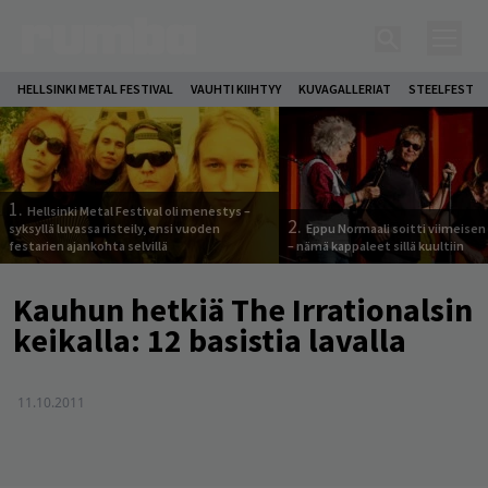
HELLSINKI METAL FESTIVAL
VAUHTI KIIHTYY
KUVAGALLERIAT
STEELFEST
1.
Hellsinki Metal Festival oli menestys –
2.
syksyllä luvassa risteily, ensi vuoden
Eppu Normaali soitti viimeisen
festarien ajankohta selvillä
– nämä kappaleet sillä kuultiin
Kauhun hetkiä The Irrationalsin
keikalla: 12 basistia lavalla
11.10.2011