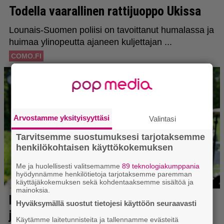
Arvostamme yksityisyyttäsi
Valintasi
Tarvitsemme suostumuksesi tarjotaksemme
henkilökohtaisen käyttökokemuksen
Me ja huolellisesti valitsemamme
89 teknologiakumppania
hyödynnämme henkilötietoja tarjotaksemme paremman
käyttäjäkokemuksen sekä kohdentaaksemme sisältöä ja
mainoksia.
Hyväksymällä suostut tietojesi käyttöön seuraavasti
Käytämme laitetunnisteita ja tallennamme evästeitä