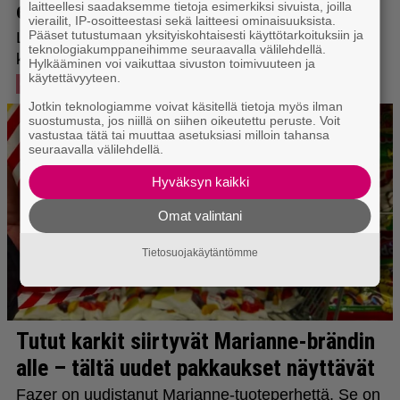
laitteellesi saadaksemme tietoja esimerkiksi sivuista, joilla
vierailit, IP-osoitteestasi sekä laitteesi ominaisuuksista.
Pääset tutustumaan yksityiskohtaisesti käyttötarkoituksiin ja
teknologiakumppaneihimme seuraavalla välilehdellä.
Hylkääminen voi vaikuttaa sivuston toimivuuteen ja
käytettävyyteen.
Jotkin teknologiamme voivat käsitellä tietoja myös ilman
suostumusta, jos niillä on siihen oikeutettu peruste. Voit
vastustaa tätä tai muuttaa asetuksiasi milloin tahansa
seuraavalla välilehdellä.
Hyväksyn kaikki
Omat valintani
Tietosuojakäytäntömme