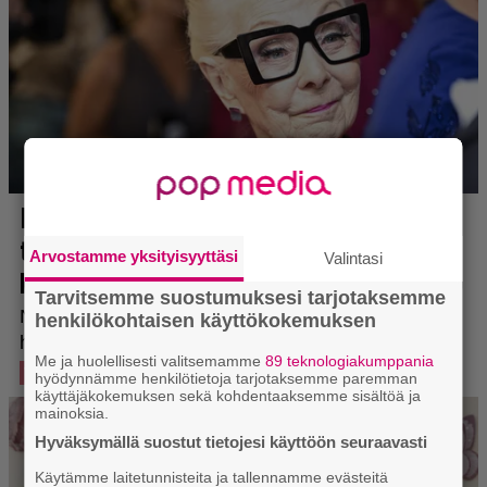
Arvostamme yksityisyyttäsi
Valintasi
Tarvitsemme suostumuksesi tarjotaksemme
henkilökohtaisen käyttökokemuksen
Me ja huolellisesti valitsemamme
89 teknologiakumppania
hyödynnämme henkilötietoja tarjotaksemme paremman
käyttäjäkokemuksen sekä kohdentaaksemme sisältöä ja
mainoksia.
Hyväksymällä suostut tietojesi käyttöön seuraavasti
Käytämme laitetunnisteita ja tallennamme evästeitä