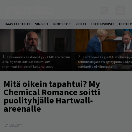
HAASTATTELUT
SINGLET
IGNOSTOT
KEIKAT
UUTUUSBIISIT
UUTUUS
1.
2.
Huomenna se ilmestyy – CMX:stä tutun
Laittomasta graffitista kiinni 
A.W. Yrjänän uutuusalbumi om
Arhinmäki jälleen spraypullo kädes
mammuttimainen kokonaisuus
puolueita ei kiinnosta
Mitä oikein tapahtui? My
Chemical Romance soitti
puolityhjälle Hartwall-
areenalle
21.03.2011