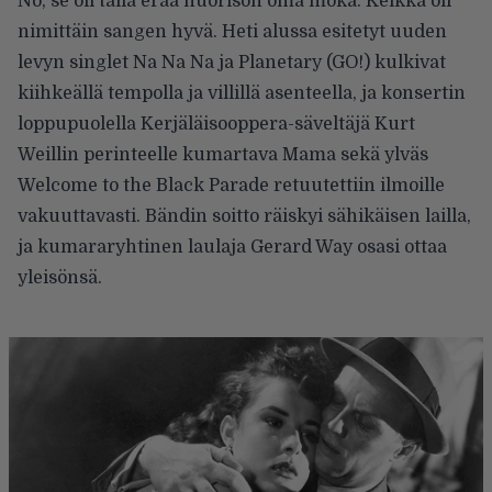
No, se oli tällä erää nuorison oma moka. Keikka oli
nimittäin sangen hyvä. Heti alussa esitetyt uuden
levyn singlet Na Na Na ja Planetary (GO!) kulkivat
kiihkeällä tempolla ja villillä asenteella, ja konsertin
loppupuolella Kerjäläisooppera-säveltäjä Kurt
Weillin perinteelle kumartava Mama sekä ylväs
Welcome to the Black Parade retuutettiin ilmoille
vakuuttavasti. Bändin soitto räiskyi sähikäisen lailla,
ja kumararyhtinen laulaja Gerard Way osasi ottaa
yleisönsä.