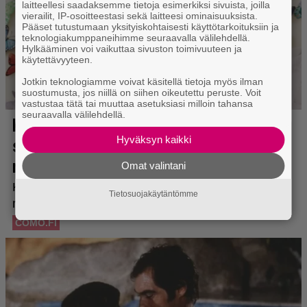
laitteellesi saadaksemme tietoja esimerkiksi sivuista, joilla
vierailit, IP-osoitteestasi sekä laitteesi ominaisuuksista.
Pääset tutustumaan yksityiskohtaisesti käyttötarkoituksiin ja
teknologiakumppaneihimme seuraavalla välilehdellä.
Hylkääminen voi vaikuttaa sivuston toimivuuteen ja
käytettävyyteen.
Jotkin teknologiamme voivat käsitellä tietoja myös ilman
suostumusta, jos niillä on siihen oikeutettu peruste. Voit
vastustaa tätä tai muuttaa asetuksiasi milloin tahansa
seuraavalla välilehdellä.
Hyväksyn kaikki
Omat valintani
Tietosuojakäytäntömme