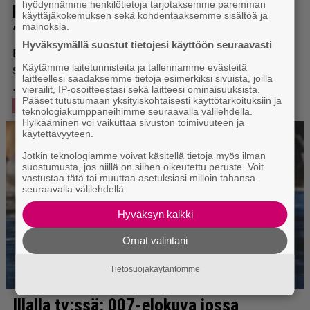
hyödynnämme henkilötietoja tarjotaksemme paremman
käyttäjäkokemuksen sekä kohdentaaksemme sisältöä ja
mainoksia.
Hyväksymällä suostut tietojesi käyttöön seuraavasti
Käytämme laitetunnisteita ja tallennamme evästeitä
laitteellesi saadaksemme tietoja esimerkiksi sivuista, joilla
vierailit, IP-osoitteestasi sekä laitteesi ominaisuuksista.
Pääset tutustumaan yksityiskohtaisesti käyttötarkoituksiin ja
teknologiakumppaneihimme seuraavalla välilehdellä.
Hylkääminen voi vaikuttaa sivuston toimivuuteen ja
käytettävyyteen.
Jotkin teknologiamme voivat käsitellä tietoja myös ilman
suostumusta, jos niillä on siihen oikeutettu peruste. Voit
vastustaa tätä tai muuttaa asetuksiasi milloin tahansa
seuraavalla välilehdellä.
Hyväksyn kaikki
Omat valintani
Tietosuojakäytäntömme