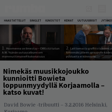
HAASTATTELUT
SINGLET
IGNOSTOT
KEIKAT
UUTUUSBIISIT
JYTÄKE
1.
2.
Huomenna se ilmestyy – CMX:stä tutun
Laittomasta graffitista kiinni 
A.W. Yrjänän uutuusalbumi om
Arhinmäki jälleen spraypullo kädes
mammuttimainen kokonaisuus
puolueita ei kiinnosta
Nimekäs muusikkojoukko
kunnioitti Bowieta
loppunmyydyllä Korjaamolla –
katso kuvat!
David Bowie -tribuutti – 3.2.2016 Helsinki,
Korjaamo