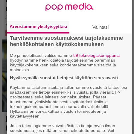
Arvostamme yksityisyyttäsi
Valintasi
Tarvitsemme suostumuksesi tarjotaksemme
henkilökohtaisen käyttökokemuksen
Me ja huolellisesti valitsemamme
89 teknologiakumppania
hyödynnämme henkilötietoja tarjotaksemme paremman
käyttäjäkokemuksen sekä kohdentaaksemme sisältöä ja
mainoksia.
Hyväksymällä suostut tietojesi käyttöön seuraavasti
Käytämme laitetunnisteita ja tallennamme evästeitä laitteellesi
saadaksemme tietoja esimerkiksi sivuista, joilla vierailit, IP-
osoitteestasi sekä laitteesi ominaisuuksista. Pääset
tutustumaan yksityiskohtaisesti käyttötarkoituksiin ja
teknologiakumppaneihimme seuraavalla välilehdellä.
Hylkääminen voi vaikuttaa sivuston toimivuuteen ja
käytettävyyteen.
Jotkin teknologiamme voivat käsitellä tietoja myös ilman
suostumusta, jos niillä on siihen oikeutettu peruste. Voit