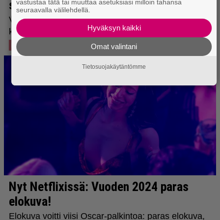
vastustaa tätä tai muuttaa asetuksiasi milloin tahansa
seuraavalla välilehdellä.
Hyväksyn kaikki
Omat valintani
Tietosuojakäytäntömme