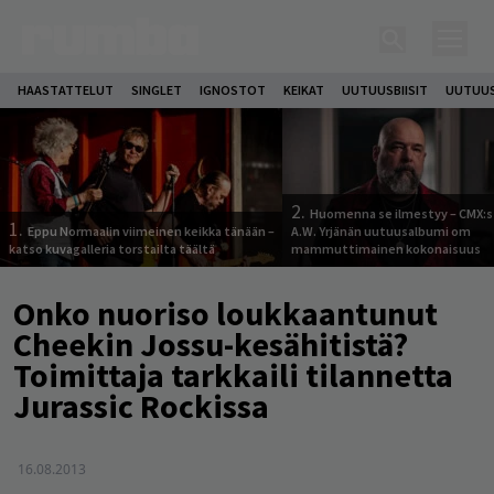
HAASTATTELUT
SINGLET
IGNOSTOT
KEIKAT
UUTUUSBIISIT
UUTUUS
2.
Huomenna se ilmestyy – CMX:s
1.
Eppu Normaalin viimeinen keikka tänään –
A.W. Yrjänän uutuusalbumi om
katso kuvagalleria torstailta täältä
mammuttimainen kokonaisuus
Onko nuoriso loukkaantunut
Cheekin Jossu-kesähitistä?
Toimittaja tarkkaili tilannetta
Jurassic Rockissa
16.08.2013