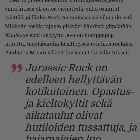
PMMP:tä yhden kesähitin kummajaisena, joskin
siinä hitissä oli outoa viehätystä, enkä osannut
päättää, pidänkö
Rusketusraidoista
vai vihaanko sitä.
Mikkelin torilla tajusin pitäväni bändistä ylipäätään.
Kuulkaas enot
-debyytin levoton hömppäpop
muuttui taustabändin käsittelyssä rehdiksi rockiksi.
Paulan
ja
Miran
väkevä karisma teki vaikutuksen.
Jurassic Rock on
edelleen hellyttävän
kotikutoinen. Opastus-
ja kieltokyltit sekä
aikataulut olivat
hutiloiden tussattuja, ja
bajamajojen luo