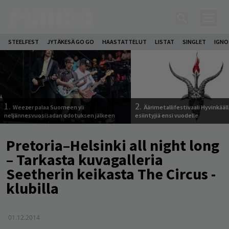
STEELFEST
JYTÄKESÄ GO GO
HAASTATTELUT
LISTAT
SINGLET
IGN
1.
2.
Weezer palaa Suomeen yli
Äärimetallifestivaali Hyvinkäällä
neljännesvuosisadan odotuksen jälkeen
esiintyjiä ensi vuodelle
Pretoria–Helsinki all night long
– Tarkasta kuvagalleria
Seetherin keikasta The Circus -
klubilla
01.12.2014