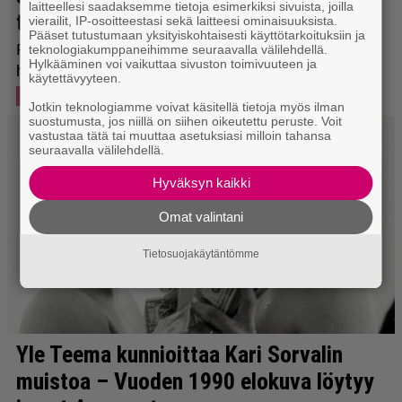
laitteellesi saadaksemme tietoja esimerkiksi sivuista, joilla
vierailit, IP-osoitteestasi sekä laitteesi ominaisuuksista.
Pääset tutustumaan yksityiskohtaisesti käyttötarkoituksiin ja
teknologiakumppaneihimme seuraavalla välilehdellä.
Hylkääminen voi vaikuttaa sivuston toimivuuteen ja
käytettävyyteen.
Jotkin teknologiamme voivat käsitellä tietoja myös ilman
suostumusta, jos niillä on siihen oikeutettu peruste. Voit
vastustaa tätä tai muuttaa asetuksiasi milloin tahansa
seuraavalla välilehdellä.
Hyväksyn kaikki
Omat valintani
Tietosuojakäytäntömme