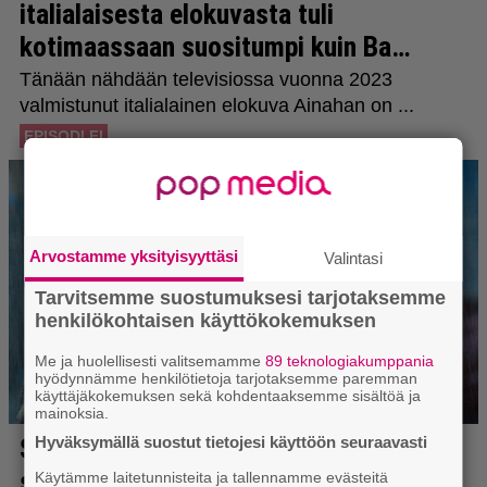
Arvostamme yksityisyyttäsi
Valintasi
Tarvitsemme suostumuksesi tarjotaksemme
henkilökohtaisen käyttökokemuksen
Me ja huolellisesti valitsemamme
89 teknologiakumppania
hyödynnämme henkilötietoja tarjotaksemme paremman
käyttäjäkokemuksen sekä kohdentaaksemme sisältöä ja
mainoksia.
Hyväksymällä suostut tietojesi käyttöön seuraavasti
Käytämme laitetunnisteita ja tallennamme evästeitä