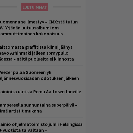
LUETUIMMAT
uomenna se ilmestyy – CMX:stä tutun
.W. Yrjänän uutuusalbumi om
ammuttimainen kokonaisuus
aittomasta graffitista kiinni jäänyt
aavo Arhinmäki jälleen spraypullo
ädessä – näitä puolueita ei kiinnosta
eezer palaa Suomeen yli
eljännesvuosisadan odotuksen jälkeen
ainioita uutisia Remu Aaltosen faneille
ampereella sunnuntaina superpäivä –
ämä artistit mukana
ainio ohjelmatoimisto juhlii Helsingissä
0-vuotista taivaltaan –