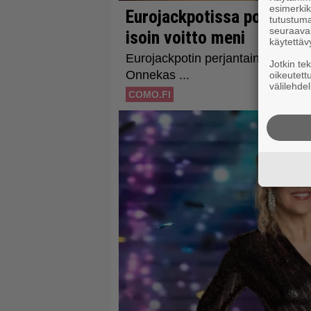
esimerkiks
tutustuma
seuraaval
käytettäv
Jotkin te
oikeutett
välilehdel