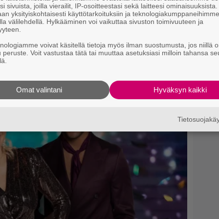
i sivuista, joilla vierailit, IP-osoitteestasi sekä laitteesi ominaisuuksista
an yksityiskohtaisesti käyttötarkoituksiin ja teknologiakumppaneihimm
la välilehdellä. Hylkääminen voi vaikuttaa sivuston toimivuuteen ja
yyteen.
knologiamme voivat käsitellä tietoja myös ilman suostumusta, jos niillä o
u peruste. Voit vastustaa tätä tai muuttaa asetuksiasi milloin tahansa se
lä.
Omat valintani
Hyväksyn kaikki
Tietosuojak