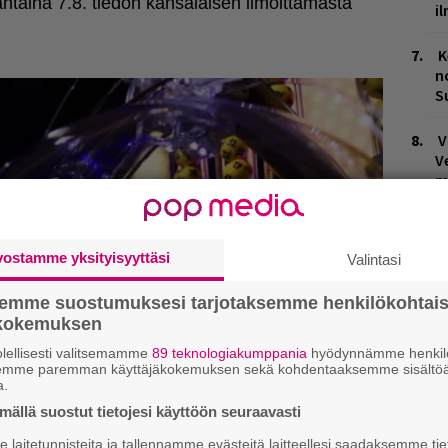
i
K
n
S
V
V
m
H
t
vostamme yksityisyyttäsi
Valintasi
o
semme suostumuksesi tarjotaksemme henkilökohtai
ökokemuksen
lellisesti valitsemamme
89 teknologiakumppania
hyödynnämme henkilö
semme paremman käyttäjäkokemuksen sekä kohdentaaksemme sisältöä
a.
ällä suostut tietojesi käyttöön seuraavasti
laitetunnisteita ja tallennamme evästeitä laitteellesi saadaksemme tie