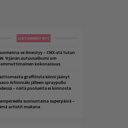
LUETUIMMAT NYT
uomenna se ilmestyy – CMX:stä tutun
.W. Yrjänän uutuusalbumi om
ammuttimainen kokonaisuus
aittomasta graffitista kiinni jäänyt
aavo Arhinmäki jälleen spraypullo
ädessä – näitä puolueita ei kiinnosta
ampereella sunnuntaina superpäivä –
ämä artistit mukana