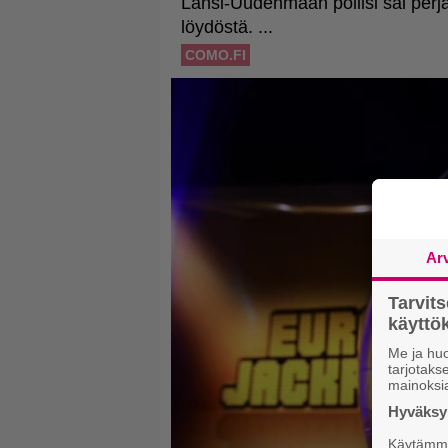
Ar
Tarvit
käytt
Me ja huo
tarjotak
mainoksi
Hyväksym
Käytämme 