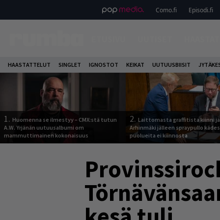
Como.fi
Episodi.fi
ETUSIVU
UUTISET
HAASTAT
HAASTATTELUT
SINGLET
IGNOSTOT
KEIKAT
UUTUUSBIISIT
JYTÄKE
1.
2.
Huomenna se ilmestyy – CMX:stä tutun
Laittomasta graffitista kiinni 
A.W. Yrjänän uutuusalbumi om
Arhinmäki jälleen spraypullo kädes
mammuttimainen kokonaisuus
puolueita ei kiinnosta
Provinssiroc
Törnävänsaar
kesä tuli