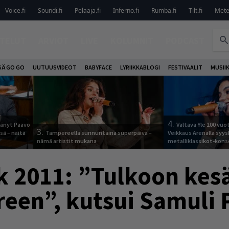
Voice.fi
Soundi.fi
Pelaaja.fi
Inferno.fi
Rumba.fi
Tilt.fi
Metel
TELUT
ARVIOT
LIVE
KOLUMNIT
PODCAST
SÄ GO GO
UUTUUSVIDEOT
BABYFACE
LYRIIKKABLOGI
FESTIVAALIT
MUSII
4.
jäänyt Paavo
Valtava Yle 100 vu
3.
sä – näitä
Tampereella sunnuntaina superpäivä –
Veikkaus Arenalla syy
nämä artistit mukana
metalliklassikot-kons
k 2011: ”Tulkoon kes
een”, kutsui Samuli P