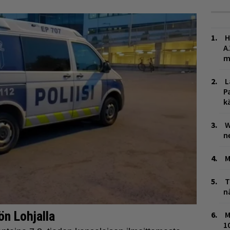
H
A
m
L
P
k
W
n
M
T
n
M
1