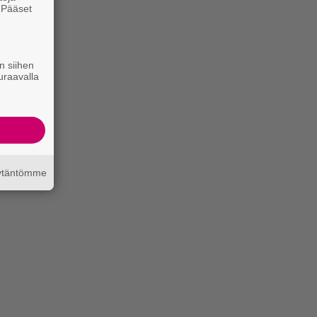
. Pääset
e
n siihen
uraavalla
äytäntömme