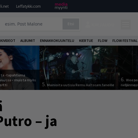
i.net
Leffatykki.com
Etsi
KIRJAUDU
KKIVIDEOT
ALBUMIT
ENNAKKOKUUNTELU
KIERTUE
FLOW
FLOW FESTIVAL
otta -tapahtuma
6.
skuussa – muista myös
Weezer
5.
ertti
Mainioita uutisia Remu Aaltosen faneille
neljännes
ä
utro – ja