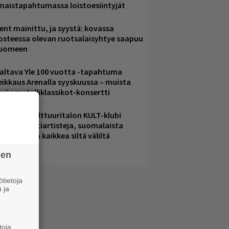
lmaistapahtumassa loistoesiintyjät
ent mainittu, ja syystä: kovassa
osteessa olevan ruotsalaisyhtye saapuu
uomeen
altava Yle 100 vuotta -tapahtuma
eikkaus Arenalla syyskuussa – muista
yös metalliklassikot-konsertti
elsingin Kulttuuritalon KULT-klubi
arjoaa kulttiartisteja, suomalaista
saamista ja kaikkea siltä väliltä
sen
tietoja
 ja
toja