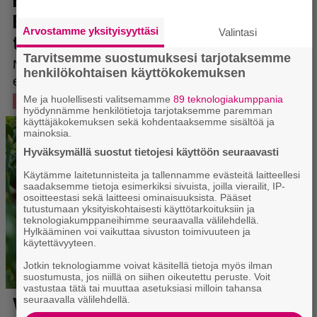
Arvostamme yksityisyyttäsi
Valintasi
Tarvitsemme suostumuksesi tarjotaksemme
henkilökohtaisen käyttökokemuksen
Me ja huolellisesti valitsemamme
89 teknologiakumppania
hyödynnämme henkilötietoja tarjotaksemme paremman
käyttäjäkokemuksen sekä kohdentaaksemme sisältöä ja
mainoksia.
Hyväksymällä suostut tietojesi käyttöön seuraavasti
Käytämme laitetunnisteita ja tallennamme evästeitä laitteellesi
saadaksemme tietoja esimerkiksi sivuista, joilla vierailit, IP-
osoitteestasi sekä laitteesi ominaisuuksista. Pääset
tutustumaan yksityiskohtaisesti käyttötarkoituksiin ja
teknologiakumppaneihimme seuraavalla välilehdellä.
Hylkääminen voi vaikuttaa sivuston toimivuuteen ja
käytettävyyteen.
Jotkin teknologiamme voivat käsitellä tietoja myös ilman
suostumusta, jos niillä on siihen oikeutettu peruste. Voit
vastustaa tätä tai muuttaa asetuksiasi milloin tahansa
seuraavalla välilehdellä.