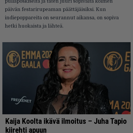
pullaposkiselta ja täten juuri sopivalta kolmen
päivän festarirupeaman päättäjäisiksi. Kun
indiepoppareita on seurannut aikansa, on sopiva
hetki huokaista ja lähteä.