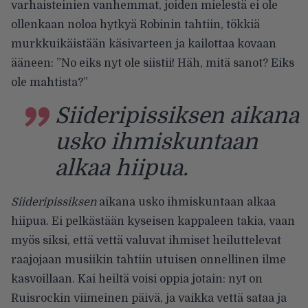
varhaisteinien vanhemmat, joiden mielestä ei ole
ollenkaan noloa hytkyä Robinin tahtiin, tökkiä
murkkuikäistään käsivarteen ja kailottaa kovaan
ääneen: ”No eiks nyt ole siistii! Häh, mitä sanot? Eiks
ole mahtista?”
Siideripissiksen aikana
usko ihmiskuntaan
alkaa hiipua.
Siideripissiksen
aikana usko ihmiskuntaan alkaa
hiipua. Ei pelkästään kyseisen kappaleen takia, vaan
myös siksi, että vettä valuvat ihmiset heiluttelevat
raajojaan musiikin tahtiin utuisen onnellinen ilme
kasvoillaan. Kai heiltä voisi oppia jotain: nyt on
Ruisrockin viimeinen päivä, ja vaikka vettä sataa ja