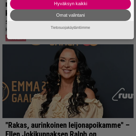
Hyväksyn kaikki
Omat valintani
Tietosuojakäytäntömme