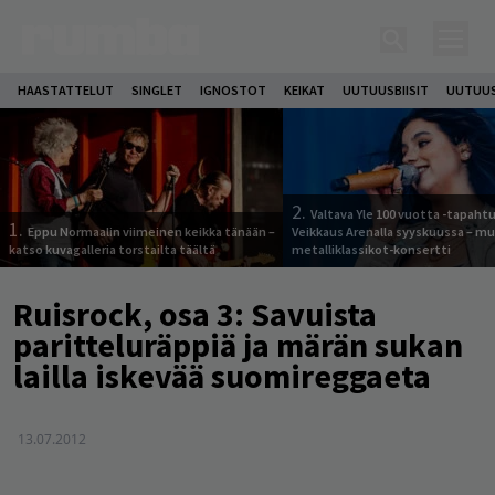
HAASTATTELUT
SINGLET
IGNOSTOT
KEIKAT
UUTUUSBIISIT
UUTUUS
2.
Valtava Yle 100 vuotta -tapah
1.
Eppu Normaalin viimeinen keikka tänään –
Veikkaus Arenalla syyskuussa – m
katso kuvagalleria torstailta täältä
metalliklassikot-konsertti
Ruisrock, osa 3: Savuista
paritteluräppiä ja märän sukan
lailla iskevää suomireggaeta
13.07.2012