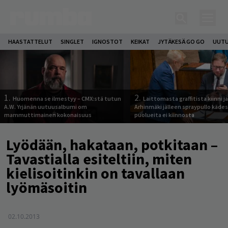
HAASTATTELUT
SINGLET
IGNOSTOT
KEIKAT
JYTÄKESÄ GO GO
UUTU
1.
2.
Huomenna se ilmestyy – CMX:stä tutun
Laittomasta graffitista kiinni 
A.W. Yrjänän uutuusalbumi om
Arhinmäki jälleen spraypullo kädes
mammuttimainen kokonaisuus
puolueita ei kiinnosta
Lyödään, hakataan, potkitaan –
Tavastialla esiteltiin, miten
kielisoitinkin on tavallaan
lyömäsoitin
02.10.2013