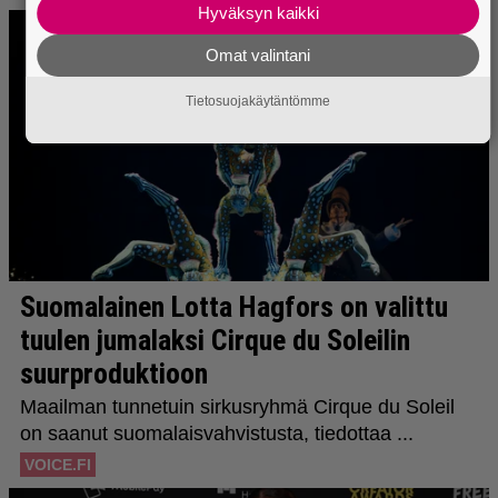
Hyväksyn kaikki
Omat valintani
Tietosuojakäytäntömme