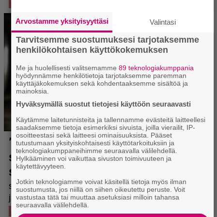
Arvostamme yksityisyyttäsi
Valintasi
Tarvitsemme suostumuksesi tarjotaksemme
henkilökohtaisen käyttökokemuksen
Me ja huolellisesti valitsemamme
89 teknologiakumppania
hyödynnämme henkilötietoja tarjotaksemme paremman
käyttäjäkokemuksen sekä kohdentaaksemme sisältöä ja
mainoksia.
Hyväksymällä suostut tietojesi käyttöön seuraavasti
Käytämme laitetunnisteita ja tallennamme evästeitä laitteellesi
saadaksemme tietoja esimerkiksi sivuista, joilla vierailit, IP-
osoitteestasi sekä laitteesi ominaisuuksista. Pääset
tutustumaan yksityiskohtaisesti käyttötarkoituksiin ja
teknologiakumppaneihimme seuraavalla välilehdellä.
Hylkääminen voi vaikuttaa sivuston toimivuuteen ja
käytettävyyteen.
Jotkin teknologiamme voivat käsitellä tietoja myös ilman
suostumusta, jos niillä on siihen oikeutettu peruste. Voit
vastustaa tätä tai muuttaa asetuksiasi milloin tahansa
seuraavalla välilehdellä.