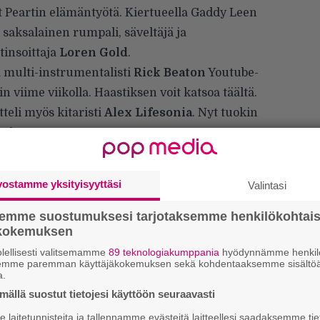
at Peartin elämäntyötä. Kiertueella Gaddy Leen
t saksalainen rumpali, säveltäjä ja
tinsoittaja
Loren Gold
.
a multi-instrumentalisti
Rick Beaton
Youtube-
iin viime viikolla. Haastiksen voit katsoa
täältä
.
teli myös kitaristi
Alex Lifesonia
. Nyt tuokin
 alta.
vostamme yksityisyyttäsi
Valintasi
semme suostumuksesi tarjotaksemme henkilökohtai
ökokemuksen
4
lellisesti valitsemamme
89 teknologiakumppania
hyödynnämme henkilö
s
semme paremman käyttäjäkokemuksen sekä kohdentaaksemme sisältöä
e
a.
o
ällä suostut tietojesi käyttöön seuraavasti
laitetunnisteita ja tallennamme evästeitä laitteellesi saadaksemme tie
H