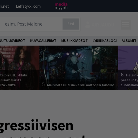
i.net
Leffatykki.com
Etsi
KIRJAUDU
UUTUUSVIDEOT
KUVAGALLERIAT
MUSIIKKIVIDEOT
LYRIIKKABLOGI
ALBUMIT
6.
italon KULT-klubi
Helsink
a, suomalaista
pääesiinty
5.
ltä väliltä
Mainioita uutisia Remu Aaltosen faneille
suomalain
ressiivisen