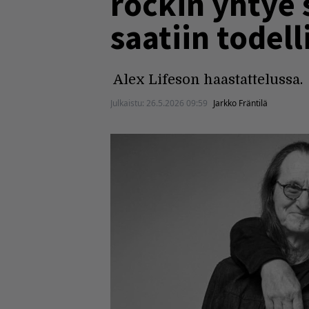
rockin yhtye
saatiin todell
Alex Lifeson haastattelussa.
Julkaistu:
26.5.2026 09:59
Jarkko Fräntilä