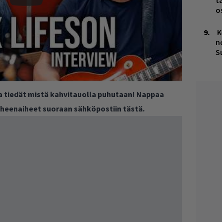
t
o
K
n
S
ja tiedät mistä kahvitauolla puhutaan! Nappaa
puheenaiheet suoraan sähköpostiin tästä.