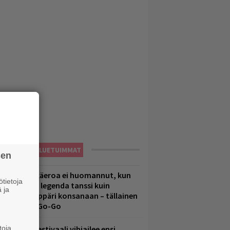
LUETUIMMAT
sen
1 vuoden ikäeroa ei huomannut, kun
tietoja
uomirockin legenda tanssi kuin
 ja
lohopea-räppäri konsanaan – tällainen
li Jytäkesä Go-Go
toja
elsinkiläisfestivaali vihjailee ensi