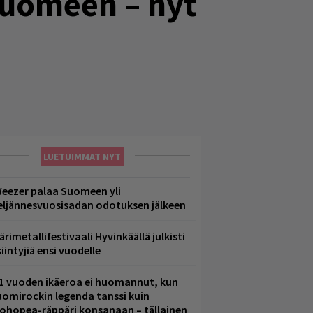
Suomeen – nyt
LUETUIMMAT NYT
eezer palaa Suomeen yli
eljännesvuosisadan odotuksen jälkeen
ärimetallifestivaali Hyvinkäällä julkisti
iintyjiä ensi vuodelle
1 vuoden ikäeroa ei huomannut, kun
uomirockin legenda tanssi kuin
lohopea-räppäri konsanaan – tällainen