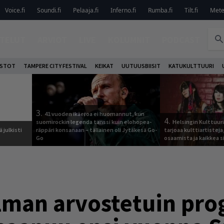
Voice.fi
Soundi.fi
Pelaaja.fi
Inferno.fi
Rumba.fi
Tilt.fi
Metel
TELUT
ARVIOT
LIVE
KOLUMNIT
PODCAST
OSTOT
TAMPERE CITY FESTIVAL
KEIKAT
UUTUUSBIISIT
KATUKULTTUURI
3.
41 vuoden ikäeroa ei huomannut, kun
4.
suomirockin legenda tanssi kuin elohopea-
Helsingin Kulttuur
 julkisti
räppäri konsanaan – tällainen oli Jytäkesä Go-
tarjoaa kulttiartistej
Go
osaamista ja kaikkea si
lman arvostetuin prog