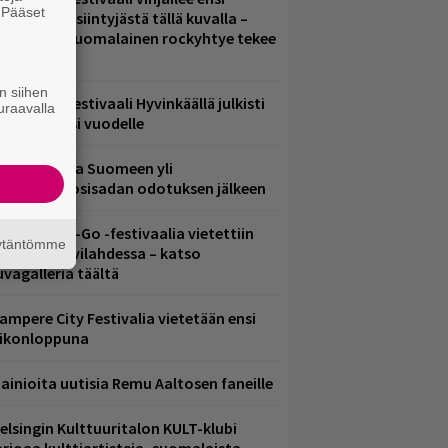
. Pääset
uoden pääesiintyjästä tällä kuvalla –
e
akastettu suomalainen rockyhtye tekee
aluun?
n siihen
ärimetallifestivaali Hyvinkäällä julkisti
uraavalla
iintyjiä ensi vuodelle
eezer palaa Suomeen yli
eljännesvuosisadan odotuksen jälkeen
ytäkesä Go-Go -festivaalia vietettiin
äytäntömme
elsingin Suvilahdessa – katso
uvagalleria täältä
ampere City Festivalia vietetään ensi
iikonloppuna
ainioita uutisia Remu Aaltosen faneille
elsingin Kulttuuritalon KULT-klubi