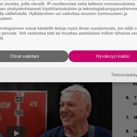
i sivuista, joilla vierailit, IP-osoitteestasi sekä laitteesi ominaisuuksista
v
an yksityiskohtaisesti käyttötarkoituksiin ja teknologiakumppaneihimm
r
la välilehdellä. Hylkääminen voi vaikuttaa sivuston toimivuuteen ja
p
yyteen.
knologiamme voivat käsitellä tietoja myös ilman suostumusta, jos niillä o
Ä
u peruste. Voit vastustaa tätä tai muuttaa asetuksiasi milloin tahansa se
es
lä.
W
Omat valintani
Hyväksyn kaikki
n
 Geddy Lee oli Rick Beaton vieraana – Alex
J
 bassolinjoista
Tietosuojak
H
k
T
v
M
H