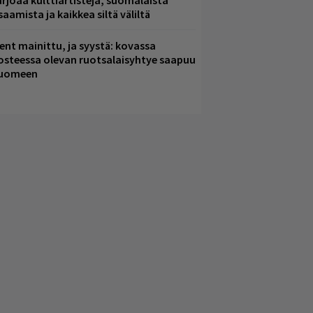
arjoaa kulttiartisteja, suomalaista
saamista ja kaikkea siltä väliltä
ent mainittu, ja syystä: kovassa
osteessa olevan ruotsalaisyhtye saapuu
uomeen