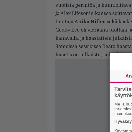
vuotista perintöä ja kunnioittav
ja Alex Lifesonin kanssa soittava
tuottaja
Anika Nilles
sekä koske
Geddy Lee oli vieraana tuottaja j
kanavalla, ja haastattelu julkaist
Samoissa sessioissa Beato haastat
haastis on julkaistu, ja löydät sen
Ar
Tarvit
käytt
Me ja huo
tarjotak
mainoksi
Hyväksym
Käytämme 