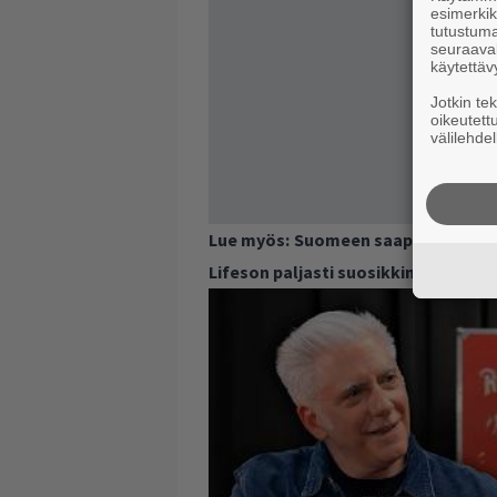
esimerkiks
tutustuma
seuraaval
käytettäv
Jotkin te
oikeutett
välilehdel
Lue myös:
Suomeen saapuvan Rushin
Lifeson paljasti suosikkinsa Geddyn