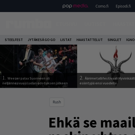
Como.fi
Episodi.fi
ETUSIVU
UUTISET
HAASTAT
STEELFEST
JYTÄKESÄ GO GO
LISTAT
HAASTATTELUT
SINGLET
IGN
1.
2.
Weezer palaa Suomeen yli
Äärimetallifestivaali Hyvinkäällä
neljännesvuosisadan odotuksen jälkeen
esiintyjiä ensi vuodelle
Rush
Ehkä se maai