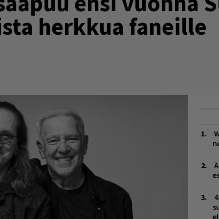
 saapuu ensi vuonna 
ista herkkua faneille
W
n
Ä
es
4
s
e