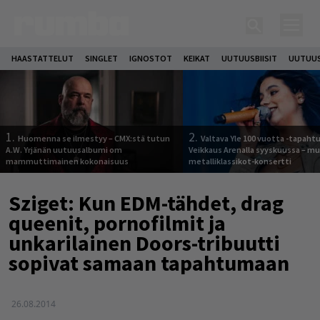
HAASTATTELUT
SINGLET
IGNOSTOT
KEIKAT
UUTUUSBIISIT
UUTUUS
1.
2.
Huomenna se ilmestyy – CMX:stä tutun
Valtava Yle 100 vuotta -tapah
A.W. Yrjänän uutuusalbumi om
Veikkaus Arenalla syyskuussa – m
mammuttimainen kokonaisuus
metalliklassikot-konsertti
Sziget: Kun EDM-tähdet, drag
queenit, pornofilmit ja
unkarilainen Doors-tribuutti
sopivat samaan tapahtumaan
26.08.2014