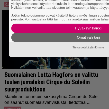
yksityiskohtaisesti käyttötarkoituksiin ja teknologiakumppaneihi
Hylkääminen voi vaikuttaa sivuston toimivuuteen ja käytettävyy
Jotkin teknologiamme voivat käsitellä tietoja myös ilman suostumu
peruste. Voit vastustaa tätä tai muuttaa asetuksiasi milloin taha
Hyväksyn kaikki
Omat valintani
Tietosuojakäytäntömme