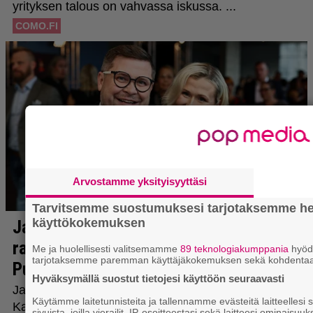
Arvostamme yksityisyyttäsi
Tarvitsemme suostumuksesi tarjotaksemme he
käyttökokemuksen
Me ja huolellisesti valitsemamme
89 teknologiakumppania
hyöd
tarjotaksemme paremman käyttäjäkokemuksen sekä kohdentaak
Hyväksymällä suostut tietojesi käyttöön seuraavasti
Käytämme laitetunnisteita ja tallennamme evästeitä laitteellesi
sivuista, joilla vierailit, IP-osoitteestasi sekä laitteesi ominais