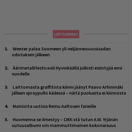
LUETUIMMAT
Weezer palaa Suomeen yli neljännesvuosisadan
odotuksen jälkeen
Äärimetallifestivaali Hyvinkäällä julkisti esiintyjiä ensi
vuodelle
Laittomasta graffitista kiinni jäänyt Paavo Arhinmäki
jälleen spraypullo kädessä – näitä puolueita ei kiinnosta
Mainioita uutisia Remu Aaltosen faneille
Huomenna se ilmestyy – CMX:stä tutun A.W. Yrjänän
uutuusalbumi om mammuttimainen kokonaisuus