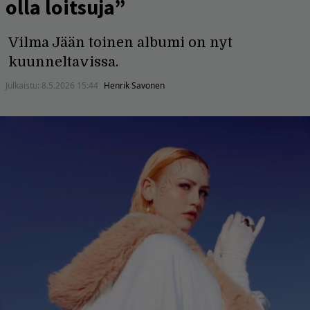
olla loitsuja”
Vilma Jään toinen albumi on nyt
kuunneltavissa.
Julkaistu:
8.5.2026 15:44
Henrik Savonen