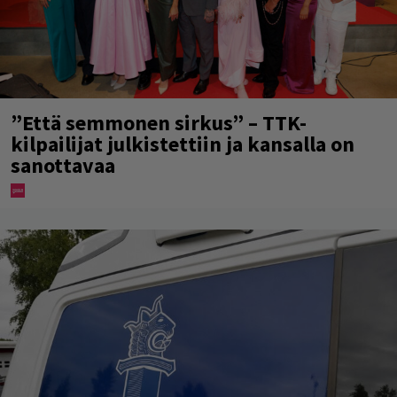
”Että semmonen sirkus” – TTK-
kilpailijat julkistettiin ja kansalla on
sanottavaa