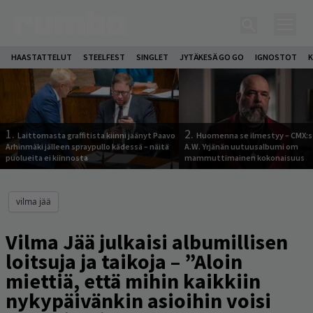
HAASTATTELUT
STEELFEST
SINGLET
JYTÄKESÄ GO GO
IGNOSTOT
K
1.
2.
Laittomasta graffitista kiinni jäänyt Paavo
Huomenna se ilmestyy – CMX:s
Arhinmäki jälleen spraypullo kädessä – näitä
A.W. Yrjänän uutuusalbumi om
puolueita ei kiinnosta
mammuttimainen kokonaisuus
vilma jää
Vilma Jää julkaisi albumillisen
loitsuja ja taikoja – ”Aloin
miettiä, että mihin kaikkiin
nykypäivänkin asioihin voisi