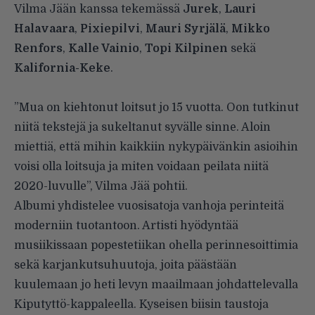
Vilma Jään kanssa tekemässä
Jurek
,
Lauri
Halavaara
,
Pixiepilvi
,
Mauri Syrjälä
,
Mikko
Renfors
,
Kalle Vainio
,
Topi Kilpinen
sekä
Kalifornia-Keke
.
”Mua on kiehtonut loitsut jo 15 vuotta. Oon tutkinut
niitä tekstejä ja sukeltanut syvälle sinne. Aloin
miettiä, että mihin kaikkiin nykypäivänkin asioihin
voisi olla loitsuja ja miten voidaan peilata niitä
2020-luvulle”, Vilma Jää pohtii.
Albumi yhdistelee vuosisatoja vanhoja perinteitä
moderniin tuotantoon. Artisti hyödyntää
musiikissaan popestetiikan ohella perinnesoittimia
sekä karjankutsuhuutoja, joita päästään
kuulemaan jo heti levyn maailmaan johdattelevalla
Kiputyttö-kappaleella. Kyseisen biisin taustoja