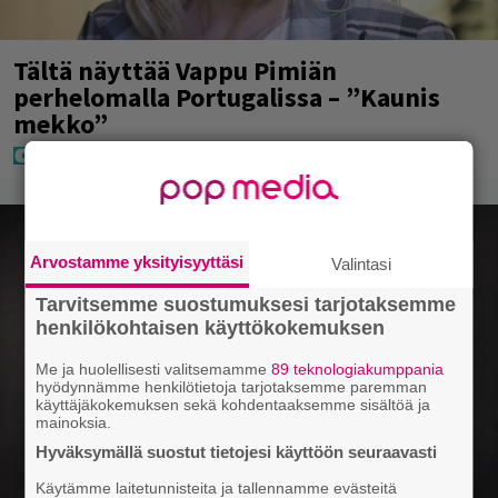
Tältä näyttää Vappu Pimiän
perhelomalla Portugalissa – ”Kaunis
mekko”
Arvostamme yksityisyyttäsi
Valintasi
Tarvitsemme suostumuksesi tarjotaksemme
henkilökohtaisen käyttökokemuksen
Me ja huolellisesti valitsemamme
89 teknologiakumppania
hyödynnämme henkilötietoja tarjotaksemme paremman
käyttäjäkokemuksen sekä kohdentaaksemme sisältöä ja
mainoksia.
Hyväksymällä suostut tietojesi käyttöön seuraavasti
Käytämme laitetunnisteita ja tallennamme evästeitä