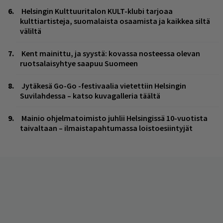
Helsingin Kulttuuritalon KULT-klubi tarjoaa
kulttiartisteja, suomalaista osaamista ja kaikkea siltä
väliltä
Kent mainittu, ja syystä: kovassa nosteessa olevan
ruotsalaisyhtye saapuu Suomeen
Jytäkesä Go-Go -festivaalia vietettiin Helsingin
Suvilahdessa – katso kuvagalleria täältä
Mainio ohjelmatoimisto juhlii Helsingissä 10-vuotista
taivaltaan – ilmaistapahtumassa loistoesiintyjät