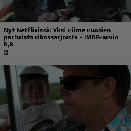
Nyt Netflixissä: Yksi viime vuosien
parhaista rikossarjoista – IMDB-arvio
8,8