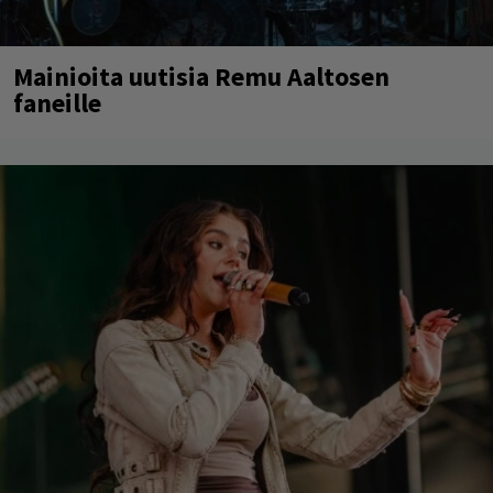
Mainioita uutisia Remu Aaltosen
faneille