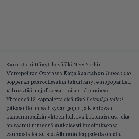
Suosiota niittänyt, keväällä New Yorkin
Metropolitan Operassa
Kaija Saariahon
Innocence
-
oopperan pääroolissakin tähdittänyt etnopopartisti
Vilma Jää
on julkaissut toisen albuminsa.
Yhteensä 12 kappaletta sisältävä
Loitsui ja taikoi
-
pitkäsoitto on säihkyvän popin ja kiehtovan
kansanmusiikin yhteen loihtiva kokonaisuus, joka
on saanut nimensä mukaisesti innoituksensa
vanhoista loitsuista. Albumin kappaleita on ollut