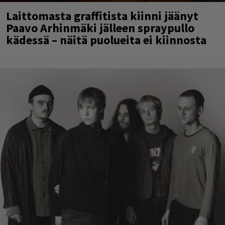
Laittomasta graffitista kiinni jäänyt
Paavo Arhinmäki jälleen spraypullo
kädessä – näitä puolueita ei kiinnosta