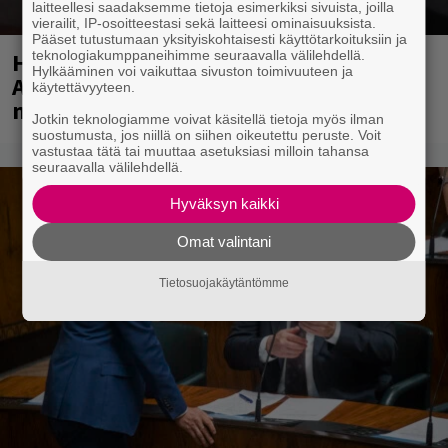
laitteellesi saadaksemme tietoja esimerkiksi sivuista, joilla
vierailit, IP-osoitteestasi sekä laitteesi ominaisuuksista.
Pääset tutustumaan yksityiskohtaisesti käyttötarkoituksiin ja
Huomenna se ilmestyy – CMX:stä tutun
teknologiakumppaneihimme seuraavalla välilehdellä.
Hylkääminen voi vaikuttaa sivuston toimivuuteen ja
A.W. Yrjänän uutuusalbumi om
käytettävyyteen.
mammuttimainen kokonaisuus
Jotkin teknologiamme voivat käsitellä tietoja myös ilman
suostumusta, jos niillä on siihen oikeutettu peruste. Voit
vastustaa tätä tai muuttaa asetuksiasi milloin tahansa
seuraavalla välilehdellä.
Hyväksyn kaikki
Omat valintani
Tietosuojakäytäntömme