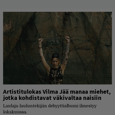
Artistitulokas Vilma Jää manaa miehet,
jotka kohdistavat väkivaltaa naisiin
Laulaja-lauluntekijän debyyttialbumi ilmestyy
lokakuussa.