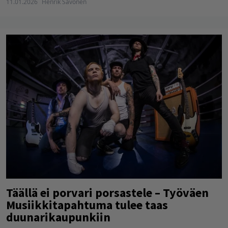
11.01.2026
Henrik Savonen
Täällä ei porvari porsastele – Työväen
Musiikkitapahtuma tulee taas
duunarikaupunkiin