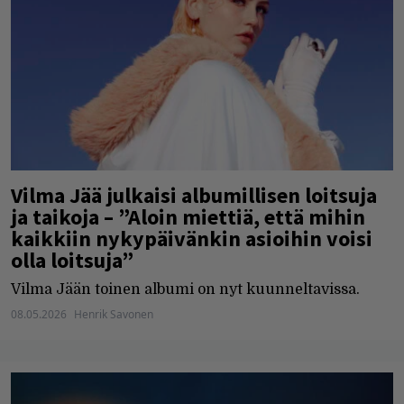
Vilma Jää julkaisi albumillisen loitsuja
ja taikoja – ”Aloin miettiä, että mihin
kaikkiin nykypäivänkin asioihin voisi
olla loitsuja”
Vilma Jään toinen albumi on nyt kuunneltavissa.
08.05.2026
Henrik Savonen