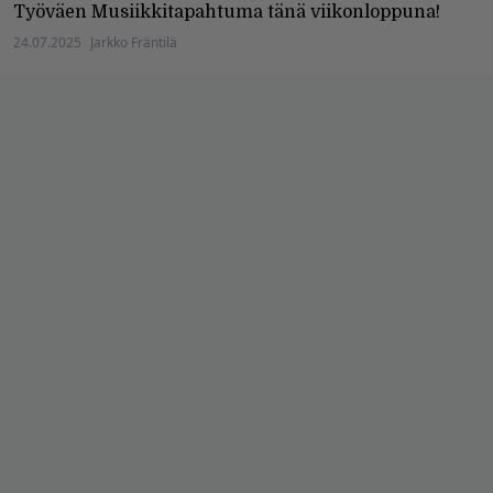
Työväen Musiikkitapahtuma tänä viikonloppuna!
24.07.2025
Jarkko Fräntilä