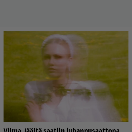
Vilma Jäältä saatiin juhannusaattona