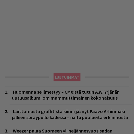
LUETUIMMAT
Huomenna se ilmestyy – CMX:stä tutun A.W. Yrjänän
uutuusalbumi om mammuttimainen kokonaisuus
Laittomasta graffitista kiinni jäänyt Paavo Arhinmäki
jälleen spraypullo kädessä – näitä puolueita ei kiinnosta
Weezer palaa Suomeen yli neljännesvuosisadan