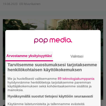
19.08.2023
Elli Muurikainen
Arvostamme yksityisyyttäsi
Valintasi
Tarvitsemme suostumuksesi tarjotaksemme
henkilökohtaisen käyttökokemuksen
Me ja huolellisesti valitsemamme
89 teknologiakumppania
hyödynnämme henkilötietoja tarjotaksemme paremman
käyttäjäkokemuksen sekä kohdentaaksemme sisältöä ja
mainoksia.
Hyväksymällä suostut tietojesi käyttöön seuraavasti
Käytämme laitetunnisteita ja tallennamme evästeitä