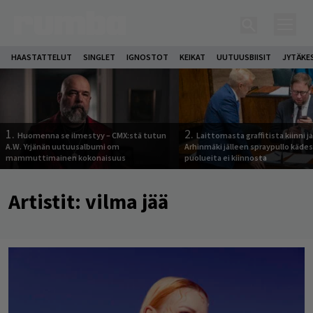
HAASTATTELUT
SINGLET
IGNOSTOT
KEIKAT
UUTUUSBIISIT
JYTÄKE
1.
2.
Huomenna se ilmestyy – CMX:stä tutun
Laittomasta graffitista kiinni 
A.W. Yrjänän uutuusalbumi om
Arhinmäki jälleen spraypullo kädes
mammuttimainen kokonaisuus
puolueita ei kiinnosta
Artistit:
vilma jää