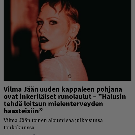
Vilma Jään uuden kappaleen pohjana
ovat inkeriläiset runolaulut – ”Halusin
tehdä loitsun mielenterveyden
haasteisiin”
Vilma Jään toinen albumi saa julkaisunsa
toukokuussa.