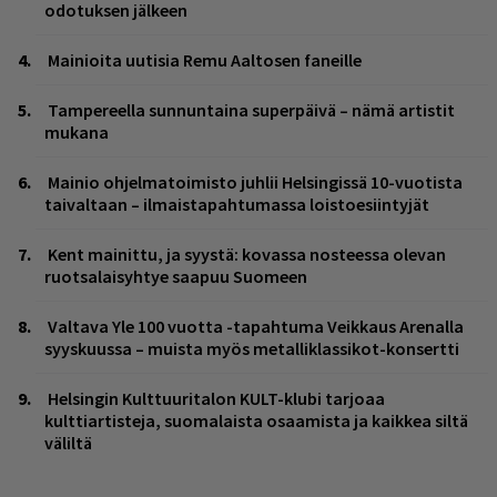
odotuksen jälkeen
Mainioita uutisia Remu Aaltosen faneille
Tampereella sunnuntaina superpäivä – nämä artistit
mukana
Mainio ohjelmatoimisto juhlii Helsingissä 10-vuotista
taivaltaan – ilmaistapahtumassa loistoesiintyjät
Kent mainittu, ja syystä: kovassa nosteessa olevan
ruotsalaisyhtye saapuu Suomeen
Valtava Yle 100 vuotta -tapahtuma Veikkaus Arenalla
syyskuussa – muista myös metalliklassikot-konsertti
Helsingin Kulttuuritalon KULT-klubi tarjoaa
kulttiartisteja, suomalaista osaamista ja kaikkea siltä
väliltä