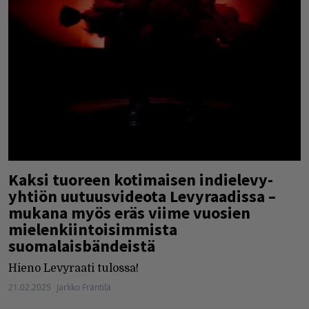
Kaksi tuoreen kotimaisen indielevy-
yhtiön uutuusvideota Levyraadissa –
mukana myös eräs viime vuosien
mielenkiintoisimmista
suomalaisbändeistä
Hieno Levyraati tulossa!
21.02.2025
Jarkko Fräntilä