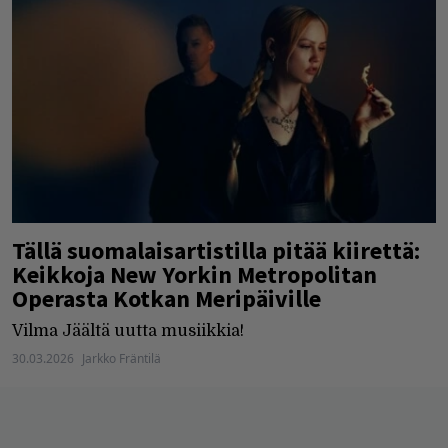
Tällä suomalaisartistilla pitää kiirettä:
Keikkoja New Yorkin Metropolitan
Operasta Kotkan Meripäiville
Vilma Jäältä uutta musiikkia!
30.03.2026
Jarkko Fräntilä