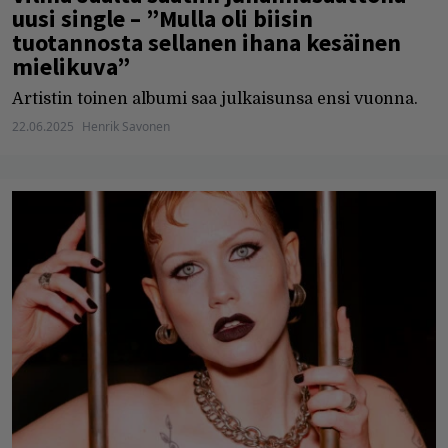
uusi single – ”Mulla oli biisin
tuotannosta sellanen ihana kesäinen
mielikuva”
Artistin toinen albumi saa julkaisunsa ensi vuonna.
22.06.2025
Henrik Savonen