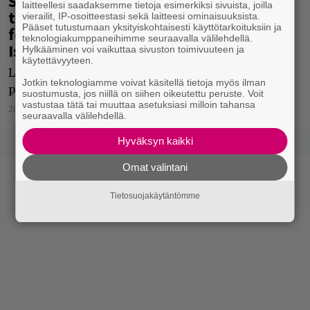
Suomen festarivuosi alkaa
laitteellesi saadaksemme tietoja esimerkiksi sivuista, joilla
tammikuussa – monitaiteellisen
vierailit, IP-osoitteestasi sekä laitteesi ominaisuuksista.
Pääset tutustumaan yksityiskohtaisesti käyttötarkoituksiin ja
festivaalin esiintyjinä muun muassa
teknologiakumppaneihimme seuraavalla välilehdellä.
Isaac Sene ja Malla
Hylkääminen voi vaikuttaa sivuston toimivuuteen ja
käytettävyyteen.
Lumina haluaa tuoda festaritunnelmaa keskelle
Jotkin teknologiamme voivat käsitellä tietoja myös ilman
pimeyttä.
suostumusta, jos niillä on siihen oikeutettu peruste. Voit
vastustaa tätä tai muuttaa asetuksiasi milloin tahansa
20.12.2022
Catharina Herlin
seuraavalla välilehdellä.
Hyväksyn kaikki
Omat valintani
Tietosuojakäytäntömme