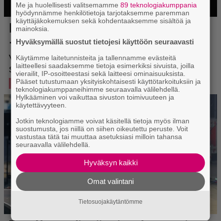
Me ja huolellisesti valitsemamme
89 teknologiakumppania
hyödynnämme henkilötietoja tarjotaksemme paremman
käyttäjäkokemuksen sekä kohdentaaksemme sisältöä ja
mainoksia.
Hyväksymällä suostut tietojesi käyttöön seuraavasti
Käytämme laitetunnisteita ja tallennamme evästeitä
laitteellesi saadaksemme tietoja esimerkiksi sivuista, joilla
vierailit, IP-osoitteestasi sekä laitteesi ominaisuuksista.
Pääset tutustumaan yksityiskohtaisesti käyttötarkoituksiin ja
teknologiakumppaneihimme seuraavalla välilehdellä.
Hylkääminen voi vaikuttaa sivuston toimivuuteen ja
käytettävyyteen.
Jotkin teknologiamme voivat käsitellä tietoja myös ilman
suostumusta, jos niillä on siihen oikeutettu peruste. Voit
vastustaa tätä tai muuttaa asetuksiasi milloin tahansa
seuraavalla välilehdellä.
Hyväksyn kaikki
Omat valintani
Tietosuojakäytäntömme