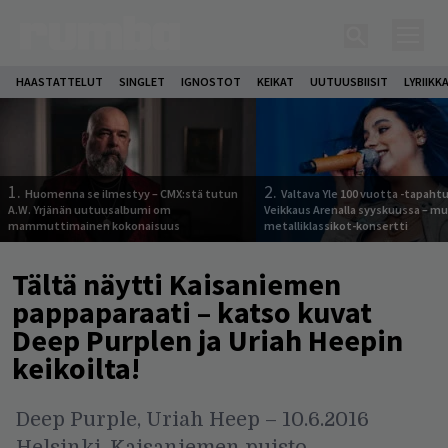
HAASTATTELUT
SINGLET
IGNOSTOT
KEIKAT
UUTUUSBIISIT
LYRIIKK
1.
2.
Huomenna se ilmestyy – CMX:stä tutun
Valtava Yle 100 vuotta -tapah
A.W. Yrjänän uutuusalbumi om
Veikkaus Arenalla syyskuussa – m
mammuttimainen kokonaisuus
metalliklassikot-konsertti
Tältä näytti Kaisaniemen
pappaparaati – katso kuvat
Deep Purplen ja Uriah Heepin
keikoilta!
Deep Purple, Uriah Heep – 10.6.2016
Helsinki, Kaisaniemen puisto