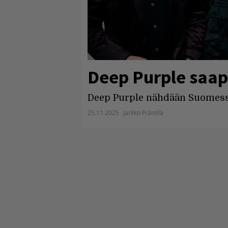
Deep Purple saa
Deep Purple nähdään Suomess
25.11.2025
Jarkko Fräntilä