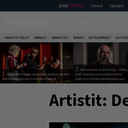
Como.fi
Episodi.fi
ETUSIVU
UUTISET
HAASTAT
HAASTATTELUT
SINGLET
IGNOSTOT
KEIKAT
UUTUUSBIISIT
UUTUUS
2.
Huomenna se ilmestyy – CMX:s
1.
Eppu Normaalin viimeinen keikka tänään –
A.W. Yrjänän uutuusalbumi om
katso kuvagalleria torstailta täältä
mammuttimainen kokonaisuus
Artistit:
De