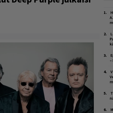
H
A
m
L
P
k
E
–
V
V
m
T
n
M