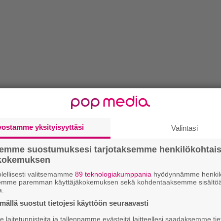
vostamme yksityisyyttäsi
Valintasi
semme suostumuksesi tarjotaksemme henkilökohtai
ökokemuksen
lellisesti valitsemamme
89 teknologiakumppania
hyödynnämme henkilö
semme paremman käyttäjäkokemuksen sekä kohdentaaksemme sisältöä
a.
ällä suostut tietojesi käyttöön seuraavasti
laitetunnisteita ja tallennamme evästeitä laitteellesi saadaksemme tie