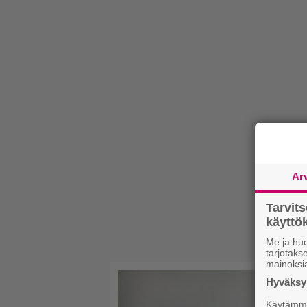
Ar
Tarvit
käytt
Me ja huo
tarjotak
mainoksi
Hyväksym
Käytämme 