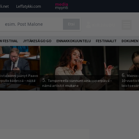
i.net
Leffatykki.com
Etsi
KIRJAUDU
W FESTIVAL
JYTÄKESÄ GO GO
ENNAKKOKUUNTELU
FESTIVAALIT
DOKUMEN
6.
ista kiinni jäänyt Paavo
Mainio 
5.
ypullo kädessä – näitä
Tampereella sunnuntaina superpäivä –
10-vuotis
nämä artistit mukana
loistoesii