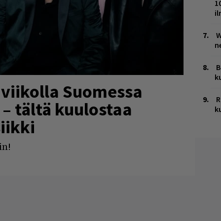
1
i
W
n
B
k
 viikolla Suomessa
R
 – tältä kuulostaa
k
iikki
in!