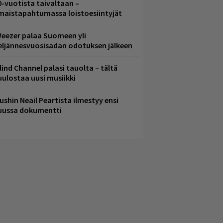
0-vuotista taivaltaan –
lmaistapahtumassa loistoesiintyjät
eezer palaa Suomeen yli
eljännesvuosisadan odotuksen jälkeen
lind Channel palasi tauolta – tältä
uulostaa uusi musiikki
ushin Neail Peartista ilmestyy ensi
uussa dokumentti