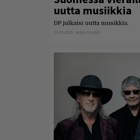
uutta musiikkia
DP julkaisi uutta musikkia.
25.06.2026
Jarkko Fräntilä