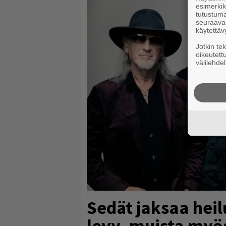
esimerkiks
tutustuma
seuraaval
käytettäv
Jotkin te
oikeutett
välilehdel
Sedät jaksaa heil
levy, muista myö