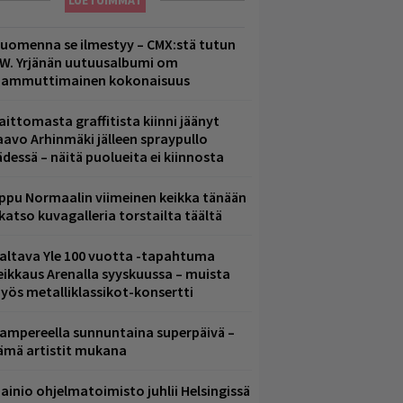
LUETUIMMAT
uomenna se ilmestyy – CMX:stä tutun
.W. Yrjänän uutuusalbumi om
ammuttimainen kokonaisuus
aittomasta graffitista kiinni jäänyt
aavo Arhinmäki jälleen spraypullo
ädessä – näitä puolueita ei kiinnosta
ppu Normaalin viimeinen keikka tänään
 katso kuvagalleria torstailta täältä
altava Yle 100 vuotta -tapahtuma
eikkaus Arenalla syyskuussa – muista
yös metalliklassikot-konsertti
ampereella sunnuntaina superpäivä –
ämä artistit mukana
ainio ohjelmatoimisto juhlii Helsingissä