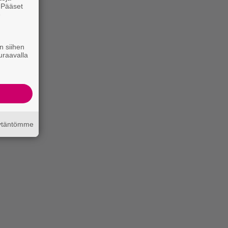
. Pääset
e
n siihen
uraavalla
äytäntömme