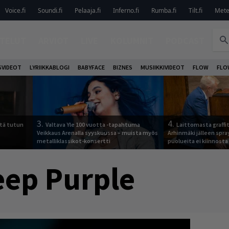
Voice.fi
Soundi.fi
Pelaaja.fi
Inferno.fi
Rumba.fi
Tilt.fi
Metel
TELUT
ARVIOT
LIVE
KOLUMNIT
PODCAST
VIDEOT
LYRIIKKABLOGI
BABYFACE
BIZNES
MUSIIKKIVIDEOT
FLOW
FLO
3.
4.
tä tutun
Valtava Yle 100 vuotta -tapahtuma
Laittomasta graffit
Veikkaus Arenalla syyskuussa – muista myös
Arhinmäki jälleen spra
metalliklassikot-konsertti
puolueita ei kiinnosta
ep Purple