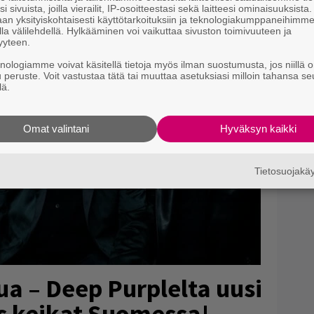
i sivuista, joilla vierailit, IP-osoitteestasi sekä laitteesi ominaisuuksista
an yksityiskohtaisesti käyttötarkoituksiin ja teknologiakumppaneihimm
la välilehdellä. Hylkääminen voi vaikuttaa sivuston toimivuuteen ja
yyteen.
knologiamme voivat käsitellä tietoja myös ilman suostumusta, jos niillä o
u peruste. Voit vastustaa tätä tai muuttaa asetuksiasi milloin tahansa se
lä.
Omat valintani
Hyväksyn kaikki
Tietosuojak
ua – Deep Purplelta uusi
s keikat Suomessa!