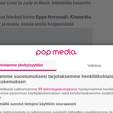
asy Livin’
ja
Lady in Black
-hiteistään tunnettu
 on bändejä kuten
Eppu Normaali, Klamydia,
t
ja monia, monia muita huippunimiä.
vostamme yksityisyyttäsi
Valintasi
semme suostumuksesi tarjotaksemme henkilökohtai
ökokemuksen
lellisesti valitsemamme
89 teknologiakumppania
hyödynnämme henkilö
H
semme paremman käyttäjäkokemuksen sekä kohdentaaksemme sisältöä
A
a.
m
ällä suostut tietojesi käyttöön seuraavasti
laitetunnisteita ja tallennamme evästeitä laitteellesi saadaksemme tie