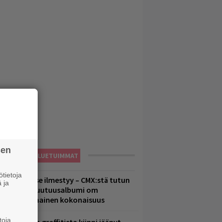
sen
LUETUIMMAT
tietoja
uomenna se ilmestyy – CMX:stä tutun
 ja
.W. Yrjänän uutuusalbumi om
ammuttimainen kokonaisuus
toja