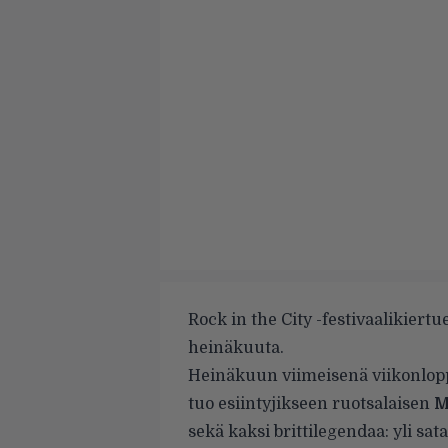
Rock in the City -festivaalikiert
heinäkuuta.
Heinäkuun viimeisenä viikonloppu
tuo esiintyjikseen ruotsalaisen
M
sekä kaksi brittilegendaa: yli s