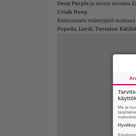
Deep Purple
ja muun muassa
E
Uriah Heep
.
Kotimaisista esiintyjistä mukana
Popeda, Lordi, Turmion Kätilö
Ar
Tarvit
käytt
Me ja huo
tarjotak
mainoksi
Hyväksym
Käytämme 