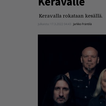
Keravalle
Keravalla rokataan kesällä.
Julkaistu:
17.3.2022 04:43
Jarkko Fräntilä