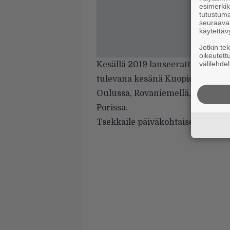
esimerkiks
tutustuma
seuraaval
käytettäv
Jotkin te
oikeutett
välilehdel
Kesällä 2019 lanseerattu Rock In 
tulevana kesänä Kuopiossa, Vanta
Oulussa, Rovaniemellä, Lahdessa
Porissa.
Tsekkaile päiväkohtaiset esiintyjä