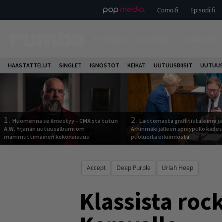
Como.fi
Episodi.fi
ETUSIVU
UUTISET
HAASTAT
HAASTATTELUT
SINGLET
IGNOSTOT
KEIKAT
UUTUUSBIISIT
UUTUUS
1.
2.
Huomenna se ilmestyy – CMX:stä tutun
Laittomasta graffitista kiinni 
A.W. Yrjänän uutuusalbumi om
Arhinmäki jälleen spraypullo kädes
mammuttimainen kokonaisuus
puolueita ei kiinnosta
Accept
Deep Purple
Uriah Heep
Klassista roc