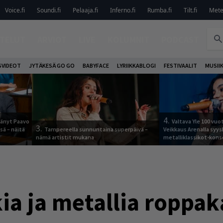
Voice.fi
Soundi.fi
Pelaaja.fi
Inferno.fi
Rumba.fi
Tilt.fi
Metel
TELUT
ARVIOT
LIVE
KOLUMNIT
PODCAST
VIDEOT
JYTÄKESÄ GO GO
BABYFACE
LYRIIKKABLOGI
FESTIVAALIT
MUSII
4.
jäänyt Paavo
Valtava Yle 100 vu
3.
sä – näitä
Tampereella sunnuntaina superpäivä –
Veikkaus Arenalla syy
nämä artistit mukana
metalliklassikot-kons
kia ja metallia roppa