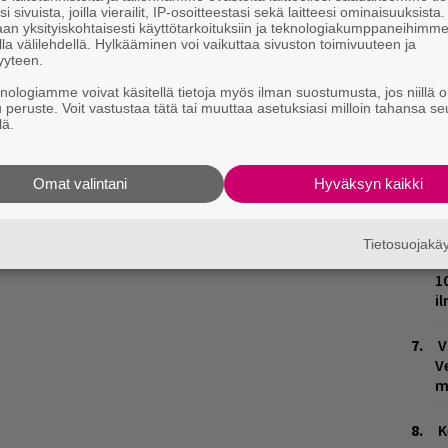
L
i sivuista, joilla vierailit, IP-osoitteestasi sekä laitteesi ominaisuuksista
P
an yksityiskohtaisesti käyttötarkoituksiin ja teknologiakumppaneihimm
k
la välilehdellä. Hylkääminen voi vaikuttaa sivuston toimivuuteen ja
yyteen.
W
knologiamme voivat käsitellä tietoja myös ilman suostumusta, jos niillä o
n
u peruste. Voit vastustaa tätä tai muuttaa asetuksiasi milloin tahansa se
lä.
The City -festivaalikiertue järjestetään
M
alla, Raumalla, Kouvolassa, Valkeakoskella,
, Lappeenrannassa, Keravalla, Jyväskylässä ja
Omat valintani
Hyväksyn kaikki
T
n
t ja lipputiedot alta.
Tietosuojak
M
1
i
V
V
m
K