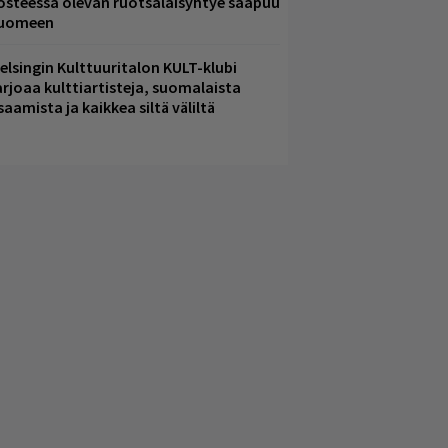
osteessa olevan ruotsalaisyhtye saapuu
uomeen
elsingin Kulttuuritalon KULT-klubi
arjoaa kulttiartisteja, suomalaista
saamista ja kaikkea siltä väliltä