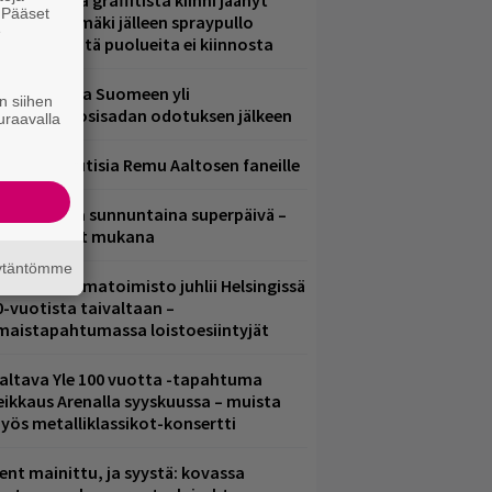
aittomasta graffitista kiinni jäänyt
. Pääset
aavo Arhinmäki jälleen spraypullo
e
ädessä – näitä puolueita ei kiinnosta
eezer palaa Suomeen yli
n siihen
eljännesvuosisadan odotuksen jälkeen
uraavalla
ainioita uutisia Remu Aaltosen faneille
ampereella sunnuntaina superpäivä –
ämä artistit mukana
äytäntömme
ainio ohjelmatoimisto juhlii Helsingissä
0-vuotista taivaltaan –
lmaistapahtumassa loistoesiintyjät
altava Yle 100 vuotta -tapahtuma
eikkaus Arenalla syyskuussa – muista
yös metalliklassikot-konsertti
ent mainittu, ja syystä: kovassa