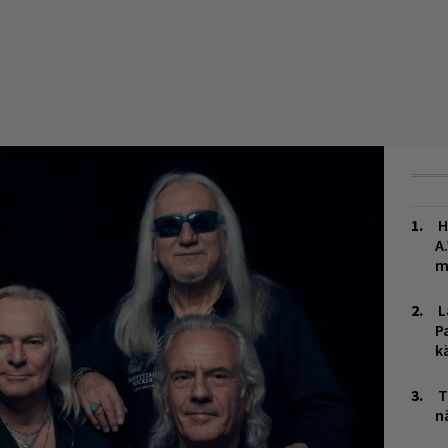
H
A
m
L
P
k
T
n