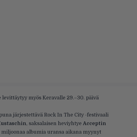
ue levittäytyy myös Keravalle 29.–30. päivä
na järjestettävä Rock In The City -festivaali
ustaschin
, saksalaisen heviyhtye
Acceptin
ata miljoonaa albumia uransa aikana myynyt