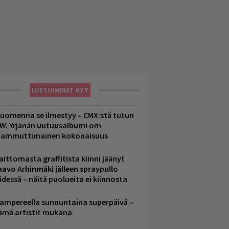
LUETUIMMAT NYT
uomenna se ilmestyy – CMX:stä tutun
.W. Yrjänän uutuusalbumi om
ammuttimainen kokonaisuus
aittomasta graffitista kiinni jäänyt
aavo Arhinmäki jälleen spraypullo
ädessä – näitä puolueita ei kiinnosta
ampereella sunnuntaina superpäivä –
ämä artistit mukana