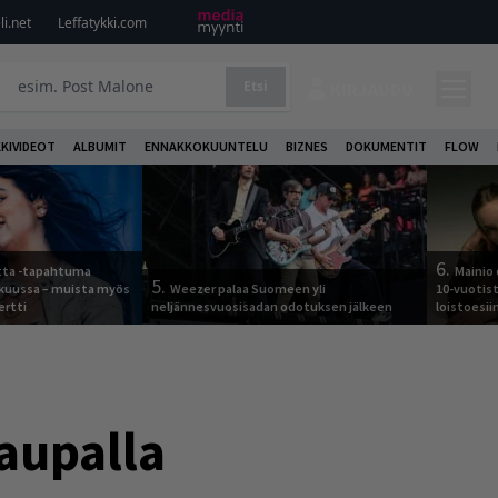
i.net
Leffatykki.com
Etsi
KIRJAUDU
KKIVIDEOT
ALBUMIT
ENNAKKOKUUNTELU
BIZNES
DOKUMENTIT
FLOW
6.
otta -tapahtuma
Mainio 
5.
skuussa – muista myös
Weezer palaa Suomeen yli
10-vuotis
ertti
neljännesvuosisadan odotuksen jälkeen
loistoesii
kaupalla