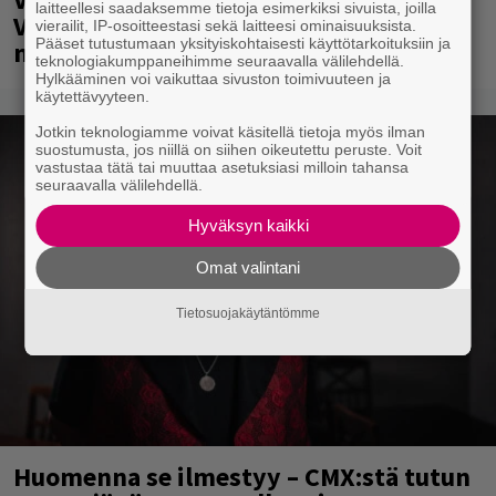
laitteellesi saadaksemme tietoja esimerkiksi sivuista, joilla
Veikkaus Arenalla syyskuussa – muista
vierailit, IP-osoitteestasi sekä laitteesi ominaisuuksista.
Pääset tutustumaan yksityiskohtaisesti käyttötarkoituksiin ja
myös metalliklassikot-konsertti
teknologiakumppaneihimme seuraavalla välilehdellä.
Hylkääminen voi vaikuttaa sivuston toimivuuteen ja
käytettävyyteen.
Jotkin teknologiamme voivat käsitellä tietoja myös ilman
suostumusta, jos niillä on siihen oikeutettu peruste. Voit
vastustaa tätä tai muuttaa asetuksiasi milloin tahansa
seuraavalla välilehdellä.
Hyväksyn kaikki
Omat valintani
Tietosuojakäytäntömme
Huomenna se ilmestyy – CMX:stä tutun