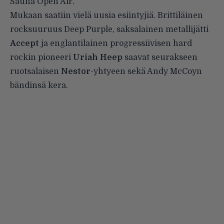
Sauna Open Air.
Mukaan saatiin vielä uusia esiintyjiä. Brittiläinen
rocksuuruus Deep Purple, saksalainen metallijätti
Accept
ja englantilainen progressiivisen hard
rockin pioneeri
Uriah Heep
saavat seurakseen
ruotsalaisen
Nestor
-yhtyeen sekä Andy McCoyn
bändinsä kera.