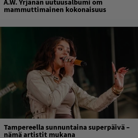
A.W. Yrjänän uutuusalbumi om
mammuttimainen kokonaisuus
Tampereella sunnuntaina superpäivä –
nämä artistit mukana