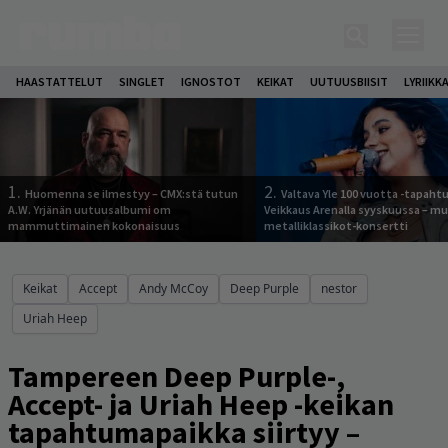
HAASTATTELUT
SINGLET
IGNOSTOT
KEIKAT
UUTUUSBIISIT
LYRIIKK
1.
2.
Huomenna se ilmestyy – CMX:stä tutun
Valtava Yle 100 vuotta -tapah
A.W. Yrjänän uutuusalbumi om
Veikkaus Arenalla syyskuussa – m
mammuttimainen kokonaisuus
metalliklassikot-konsertti
Keikat
Accept
Andy McCoy
Deep Purple
nestor
Uriah Heep
Tampereen Deep Purple-,
Accept- ja Uriah Heep -keikan
tapahtumapaikka siirtyy –