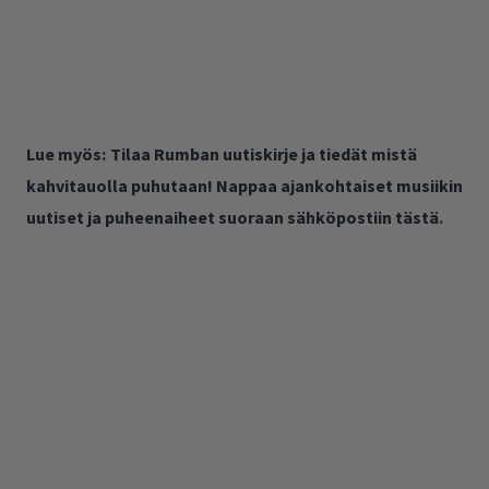
Lue myös:
Tilaa Rumban uutiskirje ja tiedät mistä
kahvitauolla puhutaan! Nappaa ajankohtaiset musiikin
uutiset ja puheenaiheet suoraan sähköpostiin tästä.