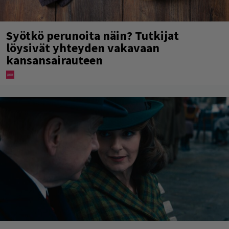
Syötkö perunoita näin? Tutkijat
löysivät yhteyden vakavaan
kansansairauteen