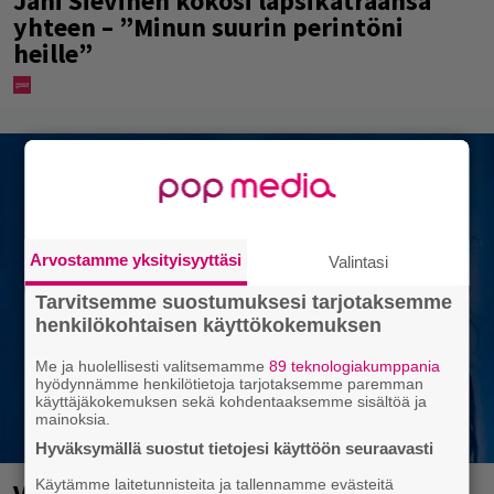
Jani Sievinen kokosi lapsikatraansa
yhteen – ”Minun suurin perintöni
heille”
Arvostamme yksityisyyttäsi
Valintasi
Tarvitsemme suostumuksesi tarjotaksemme
henkilökohtaisen käyttökokemuksen
Me ja huolellisesti valitsemamme
89 teknologiakumppania
hyödynnämme henkilötietoja tarjotaksemme paremman
käyttäjäkokemuksen sekä kohdentaaksemme sisältöä ja
mainoksia.
Hyväksymällä suostut tietojesi käyttöön seuraavasti
Käytämme laitetunnisteita ja tallennamme evästeitä
Valtava Yle 100 vuotta -tapahtuma