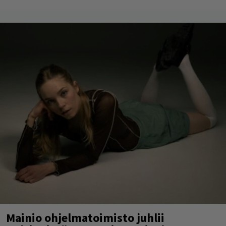
Mainio ohjelmatoimisto juhlii