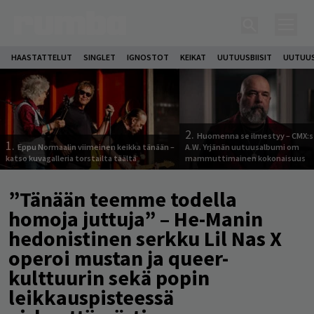
HAASTATTELUT
SINGLET
IGNOSTOT
KEIKAT
UUTUUSBIISIT
UUTUUS
2.
Huomenna se ilmestyy – CMX:s
1.
Eppu Normaalin viimeinen keikka tänään –
A.W. Yrjänän uutuusalbumi om
katso kuvagalleria torstailta täältä
mammuttimainen kokonaisuus
”Tänään teemme todella
homoja juttuja” – He-Manin
hedonistinen serkku Lil Nas X
operoi mustan ja queer-
kulttuurin sekä popin
leikkauspisteessä