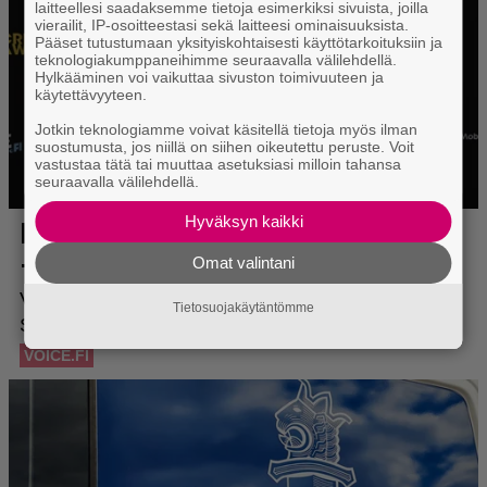
laitteellesi saadaksemme tietoja esimerkiksi sivuista, joilla
vierailit, IP-osoitteestasi sekä laitteesi ominaisuuksista.
Pääset tutustumaan yksityiskohtaisesti käyttötarkoituksiin ja
teknologiakumppaneihimme seuraavalla välilehdellä.
Hylkääminen voi vaikuttaa sivuston toimivuuteen ja
käytettävyyteen.
Jotkin teknologiamme voivat käsitellä tietoja myös ilman
suostumusta, jos niillä on siihen oikeutettu peruste. Voit
vastustaa tätä tai muuttaa asetuksiasi milloin tahansa
seuraavalla välilehdellä.
Hyväksyn kaikki
Omat valintani
Tietosuojakäytäntömme