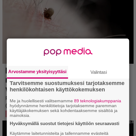
Arvostamme yksityisyyttäsi
Valintasi
Tarvitsemme suostumuksesi tarjotaksemme
henkilökohtaisen käyttökokemuksen
Me ja huolellisesti valitsemamme
89 teknologiakumppania
hyödynnämme henkilötietoja tarjotaksemme paremman
käyttäjäkokemuksen sekä kohdentaaksemme sisältöä ja
mainoksia.
Hyväksymällä suostut tietojesi käyttöön seuraavasti
Käytämme laitetunnisteita ja tallennamme evästeitä