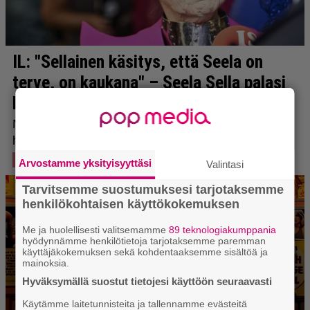
Arvostamme yksityisyyttäsi
Valintasi
Tarvitsemme suostumuksesi tarjotaksemme
henkilökohtaisen käyttökokemuksen
Me ja huolellisesti valitsemamme
89 teknologiakumppania
hyödynnämme henkilötietoja tarjotaksemme paremman
käyttäjäkokemuksen sekä kohdentaaksemme sisältöä ja
mainoksia.
Hyväksymällä suostut tietojesi käyttöön seuraavasti
Käytämme laitetunnisteita ja tallennamme evästeitä