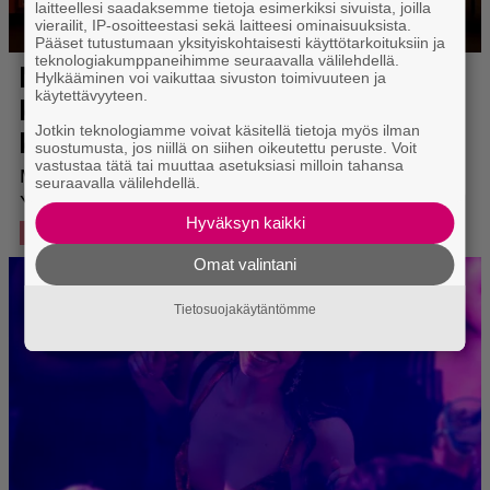
laitteellesi saadaksemme tietoja esimerkiksi sivuista, joilla
vierailit, IP-osoitteestasi sekä laitteesi ominaisuuksista.
Pääset tutustumaan yksityiskohtaisesti käyttötarkoituksiin ja
teknologiakumppaneihimme seuraavalla välilehdellä.
Hylkääminen voi vaikuttaa sivuston toimivuuteen ja
käytettävyyteen.
Jotkin teknologiamme voivat käsitellä tietoja myös ilman
suostumusta, jos niillä on siihen oikeutettu peruste. Voit
vastustaa tätä tai muuttaa asetuksiasi milloin tahansa
seuraavalla välilehdellä.
Hyväksyn kaikki
Omat valintani
Tietosuojakäytäntömme