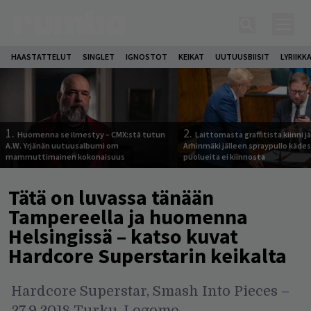
HAASTATTELUT
SINGLET
IGNOSTOT
KEIKAT
UUTUUSBIISIT
LYRIIKK
1.
2.
Huomenna se ilmestyy – CMX:stä tutun
Laittomasta graffitista kiinni 
A.W. Yrjänän uutuusalbumi om
Arhinmäki jälleen spraypullo kädes
mammuttimainen kokonaisuus
puolueita ei kiinnosta
Tätä on luvassa tänään
Tampereella ja huomenna
Helsingissä – katso kuvat
Hardcore Superstarin keikalta
Hardcore Superstar, Smash Into Pieces –
27.9.2018 Turku, Logomo