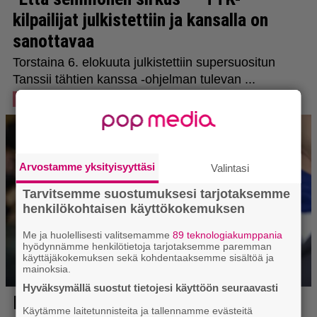
Arvostamme yksityisyyttäsi
Valintasi
Tarvitsemme suostumuksesi tarjotaksemme
henkilökohtaisen käyttökokemuksen
Me ja huolellisesti valitsemamme
89 teknologiakumppania
hyödynnämme henkilötietoja tarjotaksemme paremman
käyttäjäkokemuksen sekä kohdentaaksemme sisältöä ja
mainoksia.
Hyväksymällä suostut tietojesi käyttöön seuraavasti
Käytämme laitetunnisteita ja tallennamme evästeitä