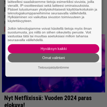
laitteellesi saadaksemme tietoja esimerkiksi sivuista, joilla
vierailit, IP-osoitteestasi sekä laitteesi ominaisuuksista.
Pääset tutustumaan yksityiskohtaisesti käyttötarkoituksiin ja
teknologiakumppaneihimme seuraavalla välilehdellä.
Hylkääminen voi vaikuttaa sivuston toimivuuteen ja
käytettävyyteen.
Jotkin teknologiamme voivat käsitellä tietoja myös ilman
suostumusta, jos niillä on siihen oikeutettu peruste. Voit
vastustaa tätä tai muuttaa asetuksiasi milloin tahansa
seuraavalla välilehdellä.
Hyväksyn kaikki
Omat valintani
Tietosuojakäytäntömme