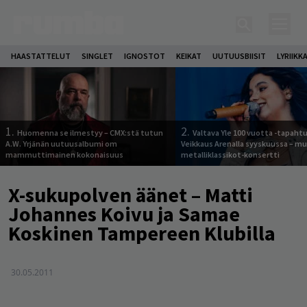
HAASTATTELUT
SINGLET
IGNOSTOT
KEIKAT
UUTUUSBIISIT
LYRIIKK
1.
2.
Huomenna se ilmestyy – CMX:stä tutun
Valtava Yle 100 vuotta -tapah
A.W. Yrjänän uutuusalbumi om
Veikkaus Arenalla syyskuussa – m
mammuttimainen kokonaisuus
metalliklassikot-konsertti
X-sukupolven äänet – Matti
Johannes Koivu ja Samae
Koskinen Tampereen Klubilla
30.05.2011