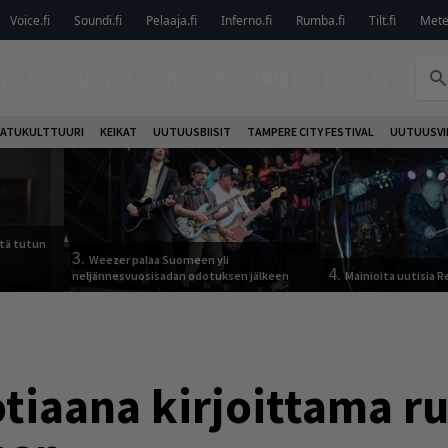
Voice.fi
Soundi.fi
Pelaaja.fi
Inferno.fi
Rumba.fi
Tilt.fi
Metel
TELUT
ARVIOT
LIVE
KOLUMNIT
PODCAST
ATUKULTTUURI
KEIKAT
UUTUUSBIISIT
TAMPERE CITY FESTIVAL
UUTUUSVI
tä tutun
3.
Weezer palaa Suomeen yli
4.
neljännesvuosisadan odotuksen jälkeen
Mainioita uutisia 
otiaana kirjoittama 