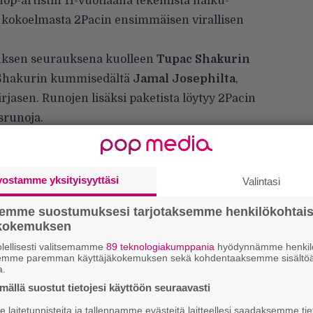
op-artistin 11-vuotiaana tekemistä haiku-
e kokoelmasta 2Pacin ensimmäisen virallisen
ksen seurauksena kuolleen
Tupac Shakurin
 Shakurin kummisedältä
Jamal Josephilta
,
irjasen. Runojen lisäksi paketista löytyy 2Pacin
srunoja.
liskuun 30. päivään asti aikaa huutaa kokoelma
nevän 300 000 dollarin hintaan.
vostamme yksityisyyttäsi
Valintasi
semme suostumuksesi tarjotaksemme henkilökohtai
ökokemuksen
lellisesti valitsemamme
89 teknologiakumppania
hyödynnämme henkilö
semme paremman käyttäjäkokemuksen sekä kohdentaaksemme sisältöä
a.
ällä suostut tietojesi käyttöön seuraavasti
W
laitetunnisteita ja tallennamme evästeitä laitteellesi saadaksemme tie