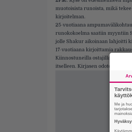
2Pac
. Kyse on edesmenneen hiph
muotoisista runoista, mikä teke
kirjoitelman.
25-vuotiaana ampumavälikohtau
runokokoelma saatiin myyntiin
jolle Shakur aikoinaan lahjoitti k
17-vuotiaana kirjoittamia rakkau
Kiinnostuneilla ostajilla on maa
itselleen. Kirjasen odotetaan me
Ar
Tarvit
käytt
Me ja huo
tarjotak
mainoksi
Hyväksym
Käytämme 