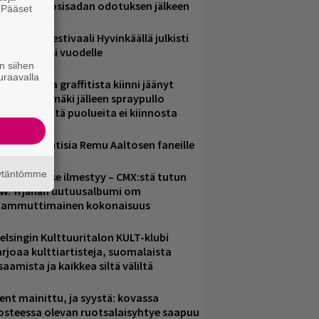
eljännesvuosisadan odotuksen jälkeen
. Pääset
e
ärimetallifestivaali Hyvinkäällä julkisti
iintyjiä ensi vuodelle
n siihen
uraavalla
aittomasta graffitista kiinni jäänyt
aavo Arhinmäki jälleen spraypullo
ädessä – näitä puolueita ei kiinnosta
ainioita uutisia Remu Aaltosen faneille
äytäntömme
uomenna se ilmestyy – CMX:stä tutun
.W. Yrjänän uutuusalbumi om
ammuttimainen kokonaisuus
elsingin Kulttuuritalon KULT-klubi
arjoaa kulttiartisteja, suomalaista
saamista ja kaikkea siltä väliltä
ent mainittu, ja syystä: kovassa
osteessa olevan ruotsalaisyhtye saapuu