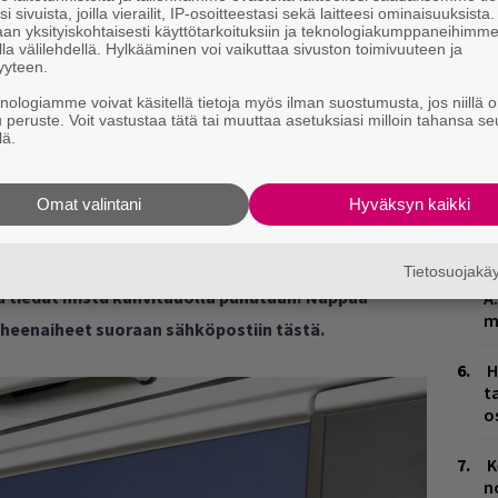
n
i sivuista, joilla vierailit, IP-osoitteestasi sekä laitteesi ominaisuuksista
an yksityiskohtaisesti käyttötarkoituksiin ja teknologiakumppaneihimm
la välilehdellä. Hylkääminen voi vaikuttaa sivuston toimivuuteen ja
Ä
yyteen.
es
knologiamme voivat käsitellä tietoja myös ilman suostumusta, jos niillä o
u peruste. Voit vastustaa tätä tai muuttaa asetuksiasi milloin tahansa se
L
lä.
P
k
Omat valintani
Hyväksyn kaikki
M
Tietosuojak
H
ja tiedät mistä kahvitauolla puhutaan! Nappaa
A
m
puheenaiheet suoraan sähköpostiin tästä.
H
t
o
K
n