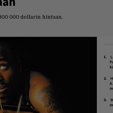
aan
00 000 dollarin hintaan.
L
P
k
H
A
m
W
n