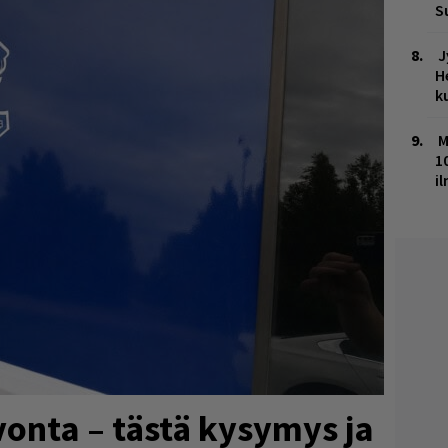
S
J
H
k
M
1
i
lvonta – tästä kysymys ja