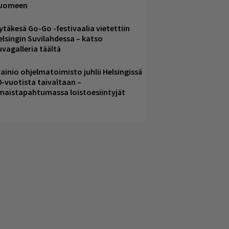
uomeen
ytäkesä Go-Go -festivaalia vietettiin
elsingin Suvilahdessa – katso
uvagalleria täältä
ainio ohjelmatoimisto juhlii Helsingissä
0-vuotista taivaltaan –
lmaistapahtumassa loistoesiintyjät