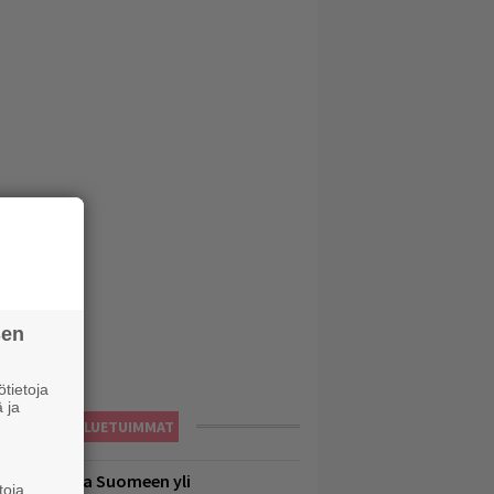
sen
tietoja
 ja
LUETUIMMAT
eezer palaa Suomeen yli
toja