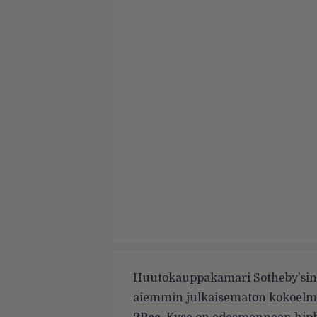
Huutokauppakamari Sotheby’sin 
aiemmin julkaisematon kokoelma r