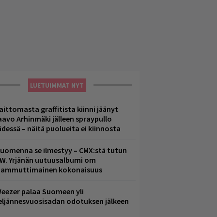
LUETUIMMAT NYT
aittomasta graffitista kiinni jäänyt
aavo Arhinmäki jälleen spraypullo
ädessä – näitä puolueita ei kiinnosta
uomenna se ilmestyy – CMX:stä tutun
.W. Yrjänän uutuusalbumi om
ammuttimainen kokonaisuus
eezer palaa Suomeen yli
eljännesvuosisadan odotuksen jälkeen