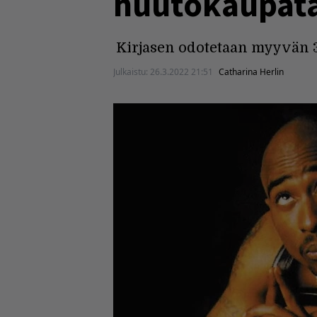
huutokaupat
Kirjasen odotetaan myyvän 3
Julkaistu:
26.3.2022 21:51
Catharina Herlin