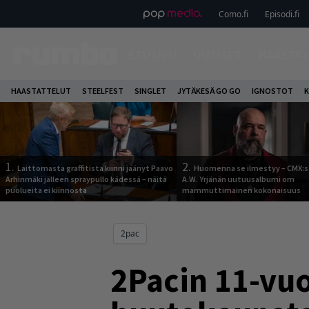
Como.fi
Episodi.fi
ETUSIVU
UUTISET
HAASTAT
HAASTATTELUT
STEELFEST
SINGLET
JYTÄKESÄ GO GO
IGNOSTOT
K
1.
2.
Laittomasta graffitista kiinni jäänyt Paavo
Huomenna se ilmestyy – CMX:s
Arhinmäki jälleen spraypullo kädessä – näitä
A.W. Yrjänän uutuusalbumi om
puolueita ei kiinnosta
mammuttimainen kokonaisuus
2pac
2Pacin 11-vu