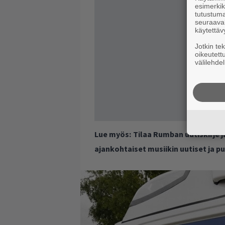
esimerkiks
tutustuma
seuraaval
käytettäv
Jotkin te
oikeutett
välilehdel
Lue myös:
Tilaa Rumban uutiskirje 
ajankohtaiset musiikin uutiset ja 