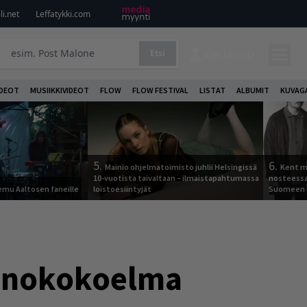
i.net
Leffatykki.com
Etsi
KIRJAUDU
DEOT
MUSIIKKIVIDEOT
FLOW
FLOW FESTIVAL
LISTAT
ALBUMIT
KUVAG
5.
6.
Mainio ohjelmatoimisto juhlii Helsingissä
Kent ma
10-vuotista taivaltaan – ilmaistapahtumassa
nosteessa
Remu Aaltosen faneille
loistoesiintyjät
Suomeen
runokokoelma