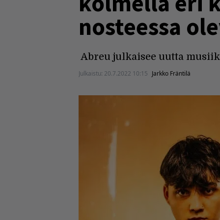
kolmella eri 
nosteessa ole
Abreu julkaisee uutta musiik
Julkaistu:
20.7.2022 10:15
Jarkko Fräntilä