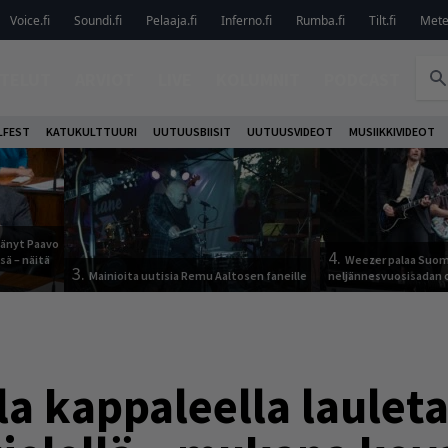
Voice.fi
Soundi.fi
Pelaaja.fi
Inferno.fi
Rumba.fi
Tilt.fi
Metel
TELUT
ARVIOT
LIVE
KOLUMNIT
PODCAST
LFEST
KATUKULTTUURI
UUTUUSBIISIT
UUTUUSVIDEOT
MUSIIKKIVIDEOT
jäänyt Paavo
4.
sä – näitä
Weezer palaa Suom
3.
Mainioita uutisia Remu Aaltosen faneille
neljännesvuosisadan 
a kappaleella lauleta