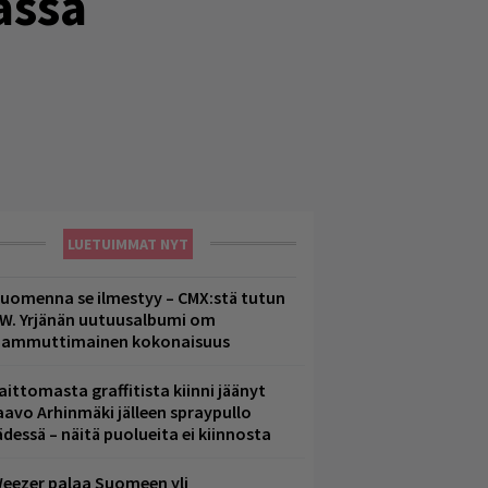
assa
LUETUIMMAT NYT
uomenna se ilmestyy – CMX:stä tutun
.W. Yrjänän uutuusalbumi om
ammuttimainen kokonaisuus
aittomasta graffitista kiinni jäänyt
aavo Arhinmäki jälleen spraypullo
ädessä – näitä puolueita ei kiinnosta
eezer palaa Suomeen yli