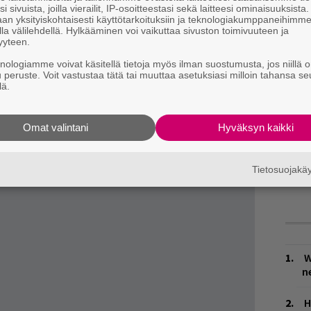
i sivuista, joilla vierailit, IP-osoitteestasi sekä laitteesi ominaisuuksista
jättihitin
Samma gamla vanligan
an yksityiskohtaisesti käyttötarkoituksiin ja teknologiakumppaneihimm
la välilehdellä. Hylkääminen voi vaikuttaa sivuston toimivuuteen ja
llä versioinnilla kuullaan myös Suomen
yyteen.
keutuvia
Cledosta
ja
Ibeä.
Kyseisen version
knologiamme voivat käsitellä tietoja myös ilman suostumusta, jos niillä o
u peruste. Voit vastustaa tätä tai muuttaa asetuksiasi milloin tahansa se
lä.
Omat valintani
Hyväksyn kaikki
Tietosuojak
W
n
H