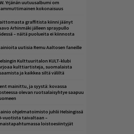
.W. Yrjänän uutuusalbumi om
ammuttimainen kokonaisuus
aittomasta graffitista kiinni jäänyt
aavo Arhinmäki jälleen spraypullo
ädessä – näitä puolueita ei kiinnosta
ainioita uutisia Remu Aaltosen faneille
elsingin Kulttuuritalon KULT-klubi
arjoaa kulttiartisteja, suomalaista
saamista ja kaikkea siltä väliltä
ent mainittu, ja syystä: kovassa
osteessa olevan ruotsalaisyhtye saapuu
uomeen
ainio ohjelmatoimisto juhlii Helsingissä
0-vuotista taivaltaan –
lmaistapahtumassa loistoesiintyjät