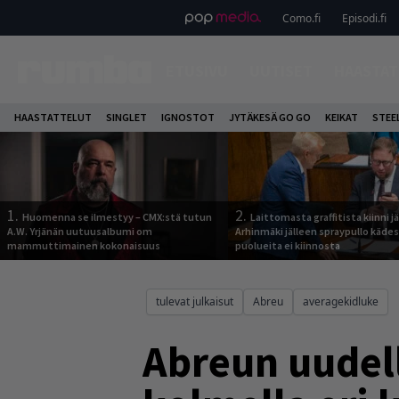
Como.fi
Episodi.fi
ETUSIVU
UUTISET
HAASTAT
HAASTATTELUT
SINGLET
IGNOSTOT
JYTÄKESÄ GO GO
KEIKAT
STEE
1.
2.
Huomenna se ilmestyy – CMX:stä tutun
Laittomasta graffitista kiinni 
A.W. Yrjänän uutuusalbumi om
Arhinmäki jälleen spraypullo kädes
mammuttimainen kokonaisuus
puolueita ei kiinnosta
tulevat julkaisut
Abreu
averagekidluke
Abreun uudell