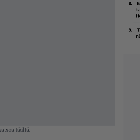
B
ta
H
T
n
 katsoa
täältä
.