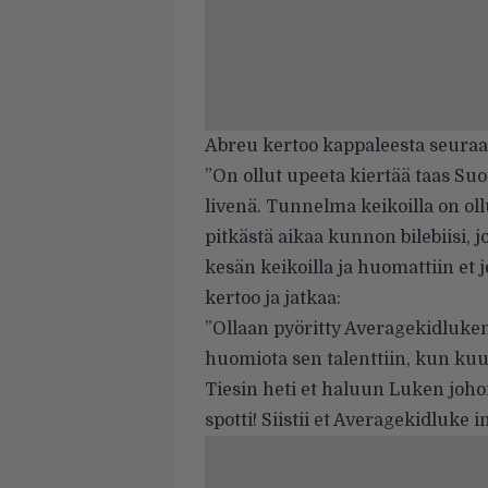
Abreu kertoo kappaleesta seuraa
”On ollut upeeta kiertää taas Suo
livenä. Tunnelma keikoilla on ollu
pitkästä aikaa kunnon bilebiisi, jo
kesän keikoilla ja huomattiin et 
kertoo ja jatkaa:
”Ollaan pyöritty Averagekidluken 
huomiota sen talenttiin, kun kuul
Tiesin heti et haluun Luken johon
spotti! Siistii et Averagekidluke i