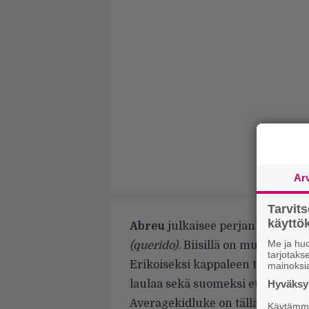
Ar
Tarvit
käytt
Abreu
julkaisee perjantaina 22.
Me ja huo
(querido)
. Biisillä on mukana
Ave
tarjotak
Erikoiseksi kappaleen tekee se, e
mainoksi
laulaa sekä suomeksi että portug
Hyväksym
Averagekidluke on tällä hetkell
Käytämme 