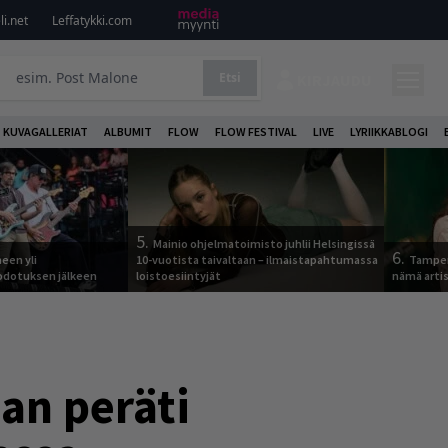
i.net
Leffatykki.com
Etsi
KIRJAUDU
KUVAGALLERIAT
ALBUMIT
FLOW
FLOW FESTIVAL
LIVE
LYRIIKKABLOGI
5.
Mainio ohjelmatoimisto juhlii Helsingissä
6.
een yli
10-vuotista taivaltaan – ilmaistapahtumassa
Tamper
odotuksen jälkeen
loistoesiintyjät
nämä arti
an peräti