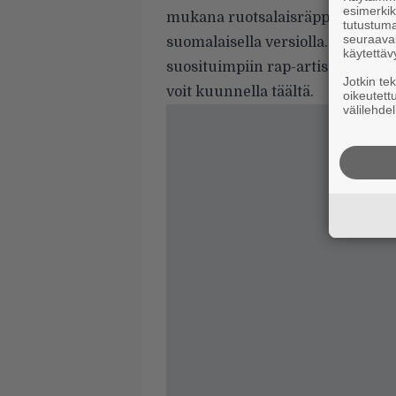
esimerkiks
mukana ruotsalaisräppäri A36:n 
tutustuma
seuraaval
suomalaisella versiolla. Kyseise
käytettäv
suosituimpiin rap-artisteihin lu
Jotkin te
voit kuunnella
täältä
.
oikeutett
välilehdel