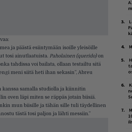
A
m
L
P
k
vaa:
M
mea ja päästä esiintymään isoille yleisöille
t tosi ainutlaatuista.
Paholainen (querido)
on
H
nka tahdissa voi bailata, ollaan testailtu sitä
t
o
jengi meni siitä heti ihan sekasin”, Abreu
K
kanssa samalla studiolla ja kiinnitin
n
S
in oven läpi miten se räppäs jotain biisiä.
kin mun biisille ja tähän sille tuli täydellinen
M
nnostu tästä tosi paljon ja lähti messiin.”
1
i