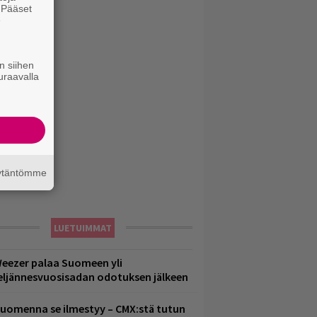
. Pääset
e
n siihen
uraavalla
äytäntömme
LUETUIMMAT
eezer palaa Suomeen yli
eljännesvuosisadan odotuksen jälkeen
uomenna se ilmestyy – CMX:stä tutun