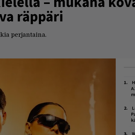
kielellä – mukana kov
va räppäri
kia perjantaina.
H
A
m
L
P
k
W