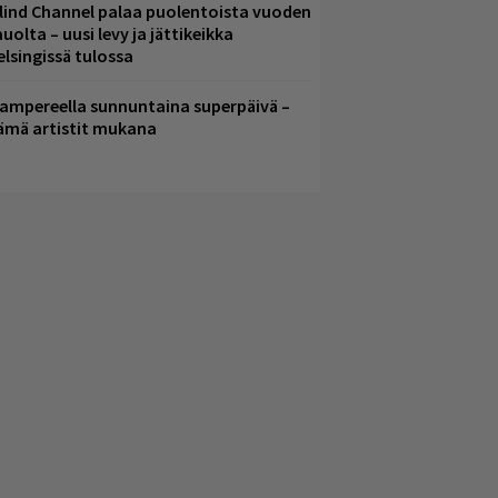
lind Channel palaa puolentoista vuoden
uolta – uusi levy ja jättikeikka
elsingissä tulossa
ampereella sunnuntaina superpäivä –
ämä artistit mukana