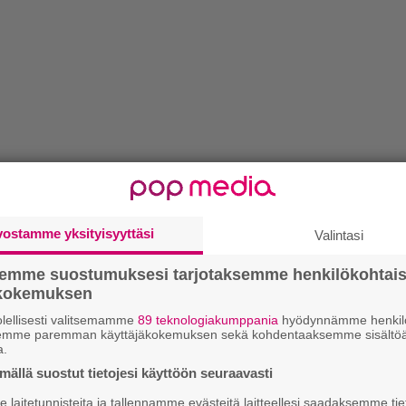
vostamme yksityisyyttäsi
Valintasi
semme suostumuksesi tarjotaksemme henkilökohtai
ökokemuksen
 päivä heinäkuuta uuden singlen
Paholainen
lellisesti valitsemamme
89 teknologiakumppania
hyödynnämme henkilö
ragekidluke
.
semme paremman käyttäjäkokemuksen sekä kohdentaaksemme sisältöä
ttä sillä kuullaan peräti kolmea kieltä: Abreu
a.
aliksi ja Averagekidluke englanniksi.
ällä suostut tietojesi käyttöön seuraavasti
ä kovassa nosteessa. Hän on muun muassa
laitetunnisteita ja tallennamme evästeitä laitteellesi saadaksemme tie