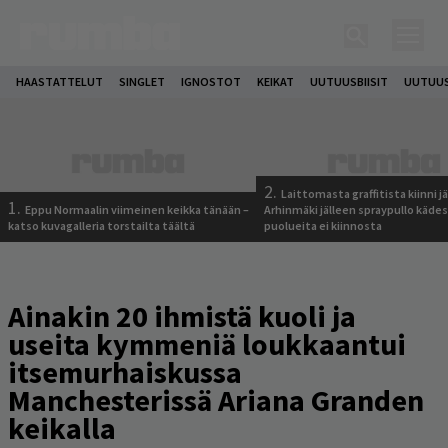
HAASTATTELUT
SINGLET
IGNOSTOT
KEIKAT
UUTUUSBIISIT
UUTUUS
2.
Laittomasta graffitista kiinni 
1.
Eppu Normaalin viimeinen keikka tänään –
Arhinmäki jälleen spraypullo kädes
katso kuvagalleria torstailta täältä
puolueita ei kiinnosta
Ainakin 20 ihmistä kuoli ja
useita kymmeniä loukkaantui
itsemurhaiskussa
Manchesterissä Ariana Granden
keikalla