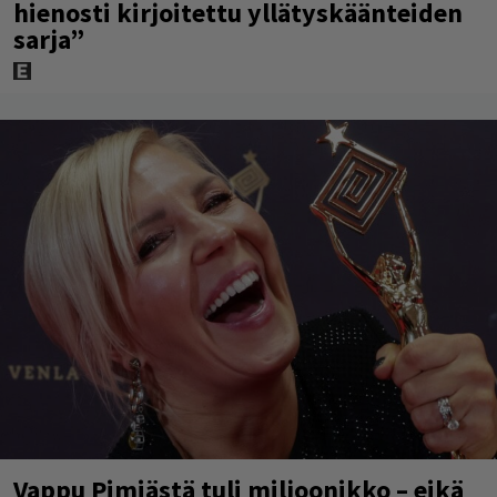
hienosti kirjoitettu yllätyskäänteiden
sarja”
Vappu Pimiästä tuli miljoonikko – eikä