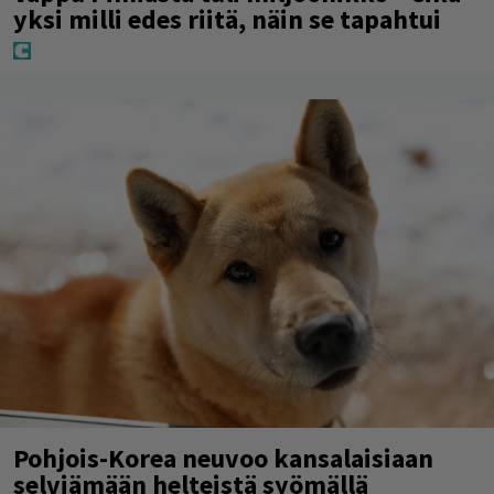
yksi milli edes riitä, näin se tapahtui
Pohjois-Korea neuvoo kansalaisiaan
selviämään helteistä syömällä