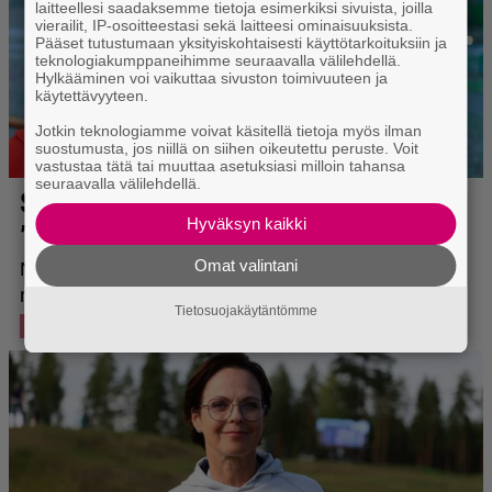
laitteellesi saadaksemme tietoja esimerkiksi sivuista, joilla
vierailit, IP-osoitteestasi sekä laitteesi ominaisuuksista.
Pääset tutustumaan yksityiskohtaisesti käyttötarkoituksiin ja
teknologiakumppaneihimme seuraavalla välilehdellä.
Hylkääminen voi vaikuttaa sivuston toimivuuteen ja
käytettävyyteen.
Jotkin teknologiamme voivat käsitellä tietoja myös ilman
suostumusta, jos niillä on siihen oikeutettu peruste. Voit
vastustaa tätä tai muuttaa asetuksiasi milloin tahansa
seuraavalla välilehdellä.
Hyväksyn kaikki
Omat valintani
Tietosuojakäytäntömme