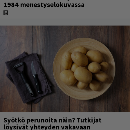
1984 menestyselokuvassa
Syötkö perunoita näin? Tutkijat
löysivät yhteyden vakavaan