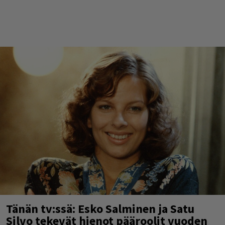
Tänän tv:ssä: Esko Salminen ja Satu
Silvo tekevät hienot pääroolit vuoden