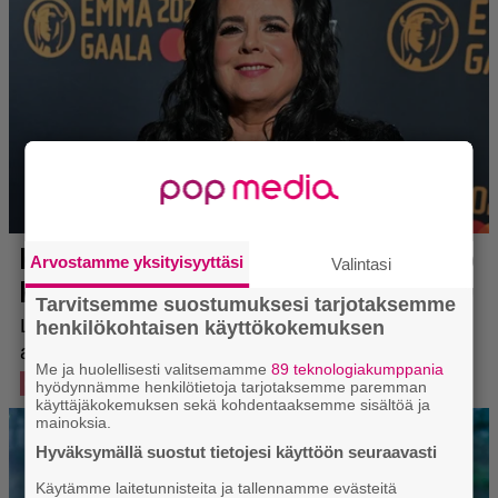
Arvostamme yksityisyyttäsi
Valintasi
Tarvitsemme suostumuksesi tarjotaksemme
henkilökohtaisen käyttökokemuksen
Me ja huolellisesti valitsemamme
89 teknologiakumppania
hyödynnämme henkilötietoja tarjotaksemme paremman
käyttäjäkokemuksen sekä kohdentaaksemme sisältöä ja
mainoksia.
Hyväksymällä suostut tietojesi käyttöön seuraavasti
Käytämme laitetunnisteita ja tallennamme evästeitä