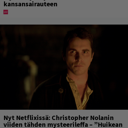
kansansairauteen
Nyt Netflixissä: Christopher Nolanin
viiden tähden mysteerileffa – ”Huikean