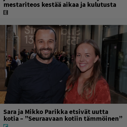
mestariteos kestää aikaa ja kulutusta
Sara ja Mikko Parikka etsivät uutta
kotia – ”Seuraavaan kotiin tämmöinen”