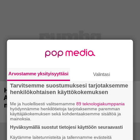
Arvostamme yksityisyyttäsi
Valintasi
Tarvitsemme suostumuksesi tarjotaksemme
Huomenna se ilmestyy – CMX:stä tutun
henkilökohtaisen käyttökokemuksen
A.W. Yrjänän uutuusalbumi om
mammuttimainen kokonaisuus
Me ja huolellisesti valitsemamme
89 teknologiakumppania
hyödynnämme henkilötietoja tarjotaksemme paremman
käyttäjäkokemuksen sekä kohdentaaksemme sisältöä ja
mainoksia.
Hyväksymällä suostut tietojesi käyttöön seuraavasti
Käytämme laitetunnisteita ja tallennamme evästeitä