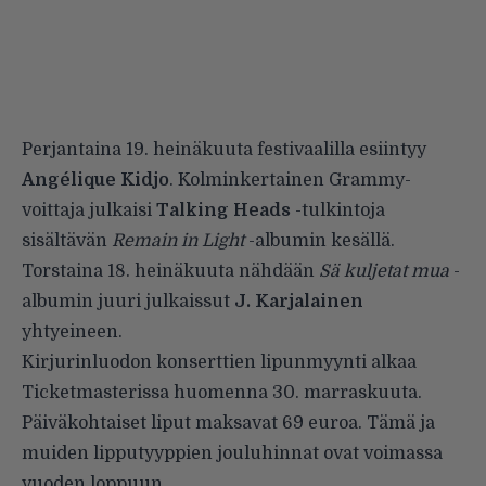
Perjantaina 19. heinäkuuta festivaalilla esiintyy
Angélique Kidjo
. Kolminkertainen Grammy-
voittaja julkaisi
Talking Heads
-tulkintoja
sisältävän
Remain in Light
-albumin kesällä.
Torstaina 18. heinäkuuta nähdään
Sä kuljetat mua
-
albumin juuri julkaissut
J. Karjalainen
yhtyeineen.
Kirjurinluodon konserttien lipunmyynti alkaa
Ticketmasterissa huomenna 30. marraskuuta.
Päiväkohtaiset liput maksavat 69 euroa. Tämä ja
muiden lipputyyppien jouluhinnat ovat voimassa
vuoden loppuun.