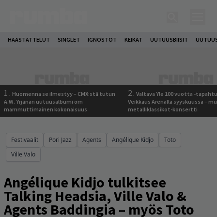
HAASTATTELUT
SINGLET
IGNOSTOT
KEIKAT
UUTUUSBIISIT
UUTUUS
1.
2.
Huomenna se ilmestyy – CMX:stä tutun
Valtava Yle 100 vuotta -tapah
A.W. Yrjänän uutuusalbumi om
Veikkaus Arenalla syyskuussa – m
mammuttimainen kokonaisuus
metalliklassikot-konsertti
Festivaalit
Pori Jazz
Agents
Angélique Kidjo
Toto
Ville Valo
Angélique Kidjo tulkitsee
Talking Headsia, Ville Valo &
Agents Baddingia – myös Toto