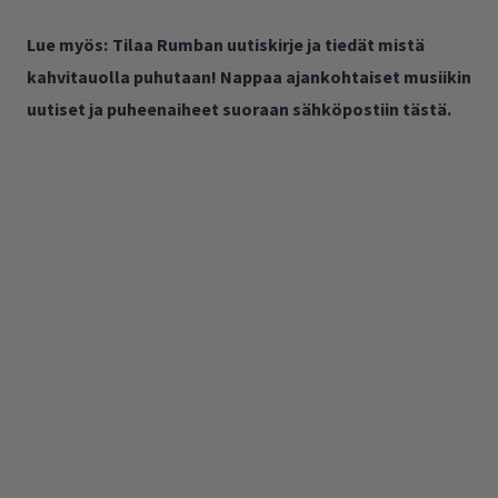
Lue myös:
Tilaa Rumban uutiskirje ja tiedät mistä
kahvitauolla puhutaan! Nappaa ajankohtaiset musiikin
uutiset ja puheenaiheet suoraan sähköpostiin tästä.