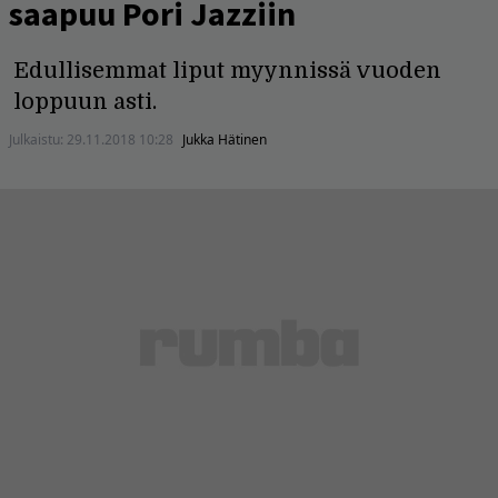
saapuu Pori Jazziin
Edullisemmat liput myynnissä vuoden
loppuun asti.
Julkaistu:
29.11.2018 10:28
Jukka Hätinen