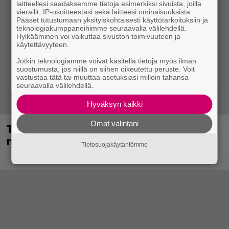
laitteellesi saadaksemme tietoja esimerkiksi sivuista, joilla
vierailit, IP-osoitteestasi sekä laitteesi ominaisuuksista.
Pääset tutustumaan yksityiskohtaisesti käyttötarkoituksiin ja
teknologiakumppaneihimme seuraavalla välilehdellä.
Hylkääminen voi vaikuttaa sivuston toimivuuteen ja
käytettävyyteen.
Jotkin teknologiamme voivat käsitellä tietoja myös ilman
suostumusta, jos niillä on siihen oikeutettu peruste. Voit
vastustaa tätä tai muuttaa asetuksiasi milloin tahansa
seuraavalla välilehdellä.
Hyväksyn kaikki
Omat valintani
Tampereella sunnuntaina superpäivä –
nämä artistit mukana
Tietosuojakäytäntömme