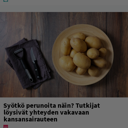
Syötkö perunoita näin? Tutkijat
löysivät yhteyden vakavaan
kansansairauteen