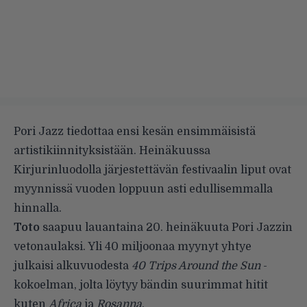
Pori Jazz tiedottaa ensi kesän ensimmäisistä
artistikiinnityksistään. Heinäkuussa
Kirjurinluodolla järjestettävän festivaalin liput ovat
myynnissä vuoden loppuun asti edullisemmalla
hinnalla.
Toto
saapuu lauantaina 20. heinäkuuta Pori Jazzin
vetonaulaksi. Yli 40 miljoonaa myynyt yhtye
julkaisi alkuvuodesta
40 Trips Around the Sun
-
kokoelman, jolta löytyy bändin suurimmat hitit
kuten
Africa
ja
Rosanna
.