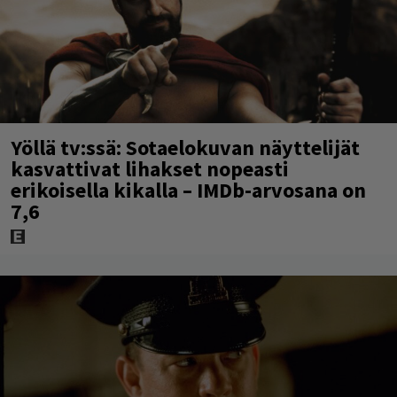
Yöllä tv:ssä: Sotaelokuvan näyttelijät
kasvattivat lihakset nopeasti
erikoisella kikalla – IMDb-arvosana on
7,6