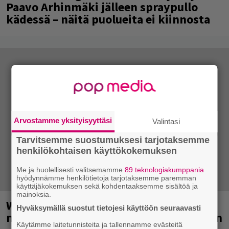
Paavo Arhinmäki jälleen spraypullo
kädessä – näitä puolueita ei kiinnosta
Arvostamme yksityisyyttäsi
Valintasi
Tarvitsemme suostumuksesi tarjotaksemme
henkilökohtaisen käyttökokemuksen
Me ja huolellisesti valitsemamme
89 teknologiakumppania
hyödynnämme henkilötietoja tarjotaksemme paremman
käyttäjäkokemuksen sekä kohdentaaksemme sisältöä ja
mainoksia.
Weezer palaa Suomeen yli
Hyväksymällä suostut tietojesi käyttöön seuraavasti
neljännesvuosisadan odotuksen jälkeen
Käytämme laitetunnisteita ja tallennamme evästeitä