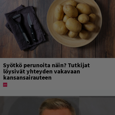
Syötkö perunoita näin? Tutkijat
löysivät yhteyden vakavaan
kansansairauteen