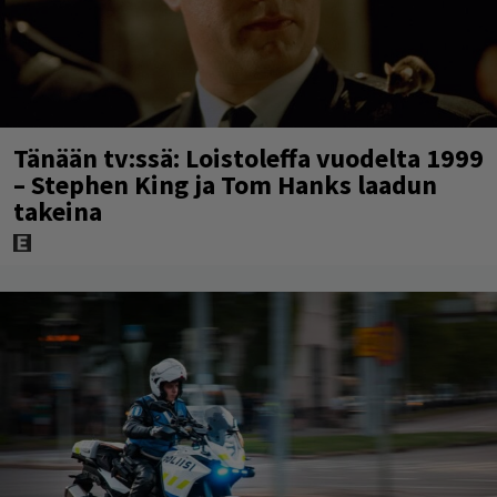
Tänään tv:ssä: Loistoleffa vuodelta 1999
– Stephen King ja Tom Hanks laadun
takeina