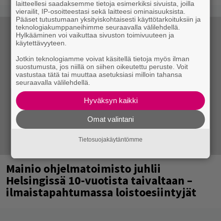
laitteellesi saadaksemme tietoja esimerkiksi sivuista, joilla
vierailit, IP-osoitteestasi sekä laitteesi ominaisuuksista.
Pääset tutustumaan yksityiskohtaisesti käyttötarkoituksiin ja
teknologiakumppaneihimme seuraavalla välilehdellä.
Hylkääminen voi vaikuttaa sivuston toimivuuteen ja
käytettävyyteen.
Jotkin teknologiamme voivat käsitellä tietoja myös ilman
suostumusta, jos niillä on siihen oikeutettu peruste. Voit
vastustaa tätä tai muuttaa asetuksiasi milloin tahansa
seuraavalla välilehdellä.
Hyväksyn kaikki
Omat valintani
Tietosuojakäytäntömme
Mainio ohjelmatoimisto juhlii
Helsingissä 10-vuotista taivaltaan –
ilmaistapahtumassa loistoesiintyjät