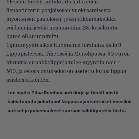
Yleisten töiden lautakunta antoi eilen
Senaatintorin pohjoisosan vuokraamisesta
myönteisen päätöksen, joten ulkoilmakeikka
voidaan järjestää maanantaina 28. kesäkuuta,
kuten oli suunniteltu.
Lipunmyynti alkaa huomenna torstaina kello 9
Lippupisteessä
,
Tiketissä
ja
Menolipussa
. 50 euron
hintaisia ennakkolippuja tulee myyntiin noin 4
500, ja ostorajoitukseksi on asetettu kuusi lippua
asiakasta kohden.
Lue myös:
Tilaa Rumban uutiskirje ja tiedät mistä
kahvitauolla puhutaan! Nappaa ajankohtaiset musiikin
uutiset ja puheenaiheet suoraan sähköpostiin tästä.