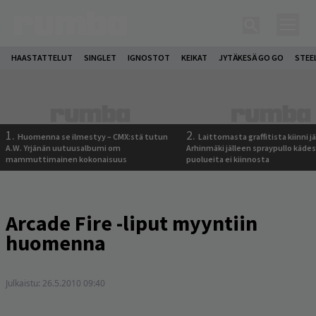
HAASTATTELUT
SINGLET
IGNOSTOT
KEIKAT
JYTÄKESÄ GO GO
STEE
1.
2.
Huomenna se ilmestyy – CMX:stä tutun
Laittomasta graffitista kiinni 
A.W. Yrjänän uutuusalbumi om
Arhinmäki jälleen spraypullo kädes
mammuttimainen kokonaisuus
puolueita ei kiinnosta
Arcade Fire -liput myyntiin
huomenna
Julkaistu:
26.5.2010 09:40