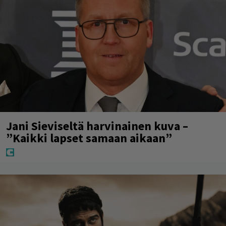
Jani Sieviseltä harvinainen kuva –
”Kaikki lapset samaan aikaan”