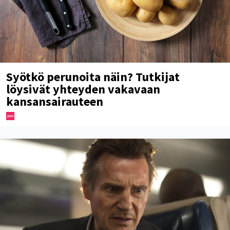
Syötkö perunoita näin? Tutkijat
löysivät yhteyden vakavaan
kansansairauteen