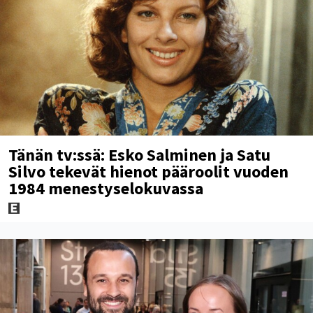
Tänän tv:ssä: Esko Salminen ja Satu
Silvo tekevät hienot pääroolit vuoden
1984 menestyselokuvassa