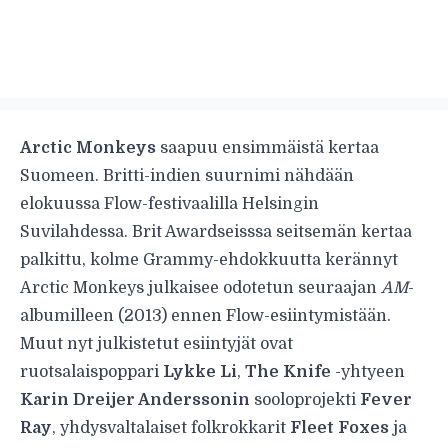
Arctic Monkeys
saapuu ensimmäistä kertaa
Suomeen. Britti-indien suurnimi nähdään
elokuussa Flow-festivaalilla Helsingin
Suvilahdessa. Brit Awardseisssa seitsemän kertaa
palkittu, kolme Grammy-ehdokkuutta kerännyt
Arctic Monkeys julkaisee odotetun seuraajan
AM
-
albumilleen (2013) ennen Flow-esiintymistään.
Muut nyt julkistetut esiintyjät ovat
ruotsalaispoppari
Lykke Li
,
The Knife
-yhtyeen
Karin Dreijer Anderssonin
sooloprojekti
Fever
Ray
, yhdysvaltalaiset folkrokkarit
Fleet Foxes
ja