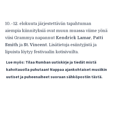
10.–12. elokuuta järjestettävän tapahtuman
aiempia kiinnityksiä
ovat muun muassa viime yönä
viisi Grammya napannut
Kendrick Lamar
,
Patti
Smith
ja
St. Vincent
. Lisätietoja esiintyjistä ja
lipuista löytyy festivaalin kotisivuilta.
Lue myös:
Tilaa Rumban uutiskirje ja tiedät mistä
kahvitauolla puhutaan! Nappaa ajankohtaiset musiikin
uutiset ja puheenaiheet suoraan sähköpostiin tästä.