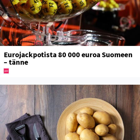
Eurojackpotista 80 000 euroa Suomeen
– tänne