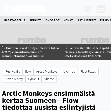
HAASTATTELUT
SINGLET
IGNOSTOT
KEIKAT
UUTUUSBIISIT
LYRIIKK
1.
2.
Huomenna se ilmestyy – CMX:stä tutun
Valtava Yle 100 vuotta -tapah
A.W. Yrjänän uutuusalbumi om
Veikkaus Arenalla syyskuussa – m
mammuttimainen kokonaisuus
metalliklassikot-konsertti
Festivaalit
flow
Arctic Monkeys
fever ray
Fleet Foxes
Kevin Morby
Lykke Li
Shame
Arctic Monkeys ensimmäistä
kertaa Suomeen – Flow
tiedottaa uusista esiintyjistä