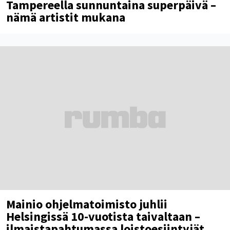
Tampereella sunnuntaina superpäivä –
nämä artistit mukana
Mainio ohjelmatoimisto juhlii
Helsingissä 10-vuotista taivaltaan –
ilmaistapahtumassa loistoesiintyjät